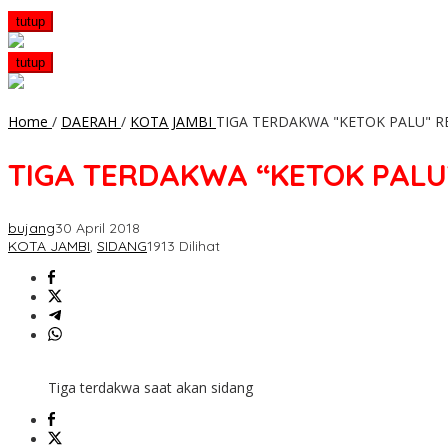
tutup
tutup
Home
/
DAERAH
/
KOTA JAMBI
TIGA TERDAKWA "KETOK PALU" R
TIGA TERDAKWA “KETOK PALU
bujang
30 April 2018
KOTA JAMBI
,
SIDANG
1913 Dilihat
Tiga terdakwa saat akan sidang