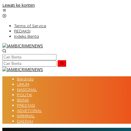
Lewati ke konten
Terms of Service
REDAKSI
Indeks Berita
Beranda
UMUM
NASIONAL
POLITIK
BISNIS
PRESTASI
ADVETORIAL
KRIMINAL
DAERAH