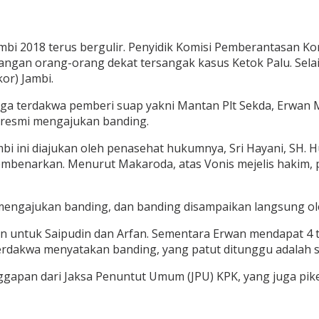
bi 2018 terus bergulir. Penyidik Komisi Pemberantasan Ko
gan orang-orang dekat tersangak kasus Ketok Palu. Selain 
or) Jambi.
, tiga terdakwa pemberi suap yakni Mantan Plt Sekda, Erwan
8) resmi mengajukan banding.
i ini diajukan oleh penasehat hukumnya, Sri Hayani, SH. 
membenarkan. Menurut Makaroda, atas Vonis mejelis hakim, p
i mengajukan banding, dan banding disampaikan langsung o
ahun untuk Saipudin dan Arfan. Sementara Erwan mendapat 
k terdakwa menyatakan banding, yang patut ditunggu adalah 
gapan dari Jaksa Penuntut Umum (JPU) KPK, yang juga pike