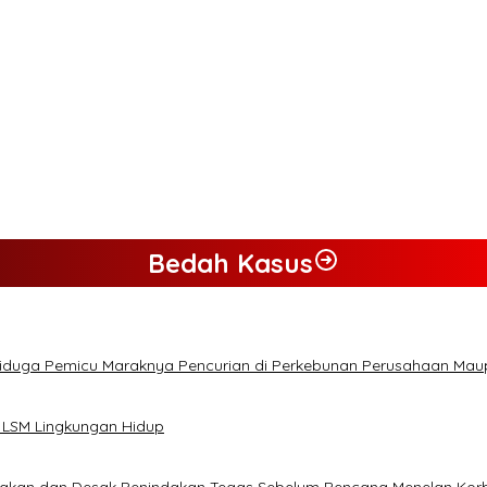
Bedah Kasus
Diduga Pemicu Maraknya Pencurian di Perkebunan Perusahaan Ma
 LSM Lingkungan Hidup
lakan dan Desak Penindakan Tegas Sebelum Bencana Menelan Kor