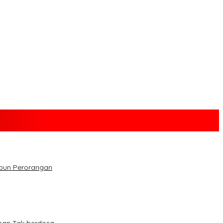
upun Perorangan
ban Tak berdosa.