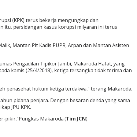
rupsi (KPK) terus bekerja mengungkap dan
itu, persidangan kasus korupsi milyaran ini terus
 Malik, Mantan Plt Kadis PUPR, Arpan dan Mantan Asisten
Humas Pengadilan Tipikor Jambi, Makaroda Hafat, yang
ada kamis (25/4/2018), ketiga tersangka tidak terima dan
leh penasehat hukum ketiga terdakwa,” terang Makaroda.
4 tahun pidana penjara. Dengan besaran denda yang sama
sikap JPU KPK.
r-pikir,”Pungkas Makaroda.(
Tim JCN
)