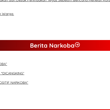
n Warga.
Berita Narkoba
OBA”
 “DICANGKING”
OSITIF NARKOBA”