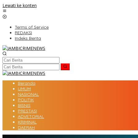
Lewati ke konten
Terms of Service
REDAKSI
Indeks Berita
Beranda
UMUM
NASIONAL
POLITIK
BISNIS
PRESTASI
ADVETORIAL
KRIMINAL
DAERAH