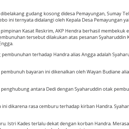
di dibelakang gudang kosong didesa Pemayungan, Sumay 
bo ini ternyata didalangi oleh Kepala Desa Pemayungan ya
ah pimpinan Kasat Reskrim, AKP Hendra berhasil membekuk
u pembunuhan tersebut dilakukan atas pesanan Syaharuddin
Engga.
ng pembunuhan terhadap Handra alias Angga adalah Syaharu
embunuh bayaran ini dikenalkan oleh Wayan Budiane alias
 penghubung antara Dedi dengan Syaharuddin otak pembunuh
 ini dikarena rasa cemburu terhadap kirban Handra. Syah
uru. Istri Kades terlalu dekat dengan korban Handra. Mera