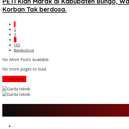
PETI Kian Marak di Kabupaten Bungo, W
Korban Tak berdosa.
1
2
3
…
143
Berikutnya
No More Posts Available.
No more pages to load.
View More