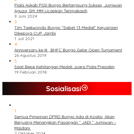
Piala Askab PSSI Bungo Berlangsung Sukses, Jumiwan
Aguza, SM. MM Ucapkan Terimakasih
9 Juni 2024
3
Tim Taekwondo Bungo “Sabet 13 Medali” Kejuaraan
Dikepora CUP Jambi
1 Juli 2021
4
Anniversary ke-III , BHFC Bungo Gelar Open Turnament
26 Agustus 2019
5
Saat Bepe Kehilangan Medali Juara Piala Presiden
19 Februari 2018
Sosialisasi
1
Semua Pimpinan DPRD Bungo Ada di Koalisi, Akan
Berjuang Menangkan Pasangan ” JADI ” Jumiwan –
Maidani.
2 Oktober 2024