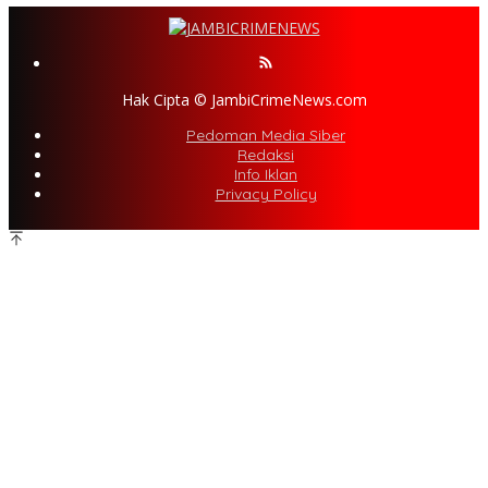
Hak Cipta © JambiCrimeNews.com
Pedoman Media Siber
Redaksi
Info Iklan
Privacy Policy