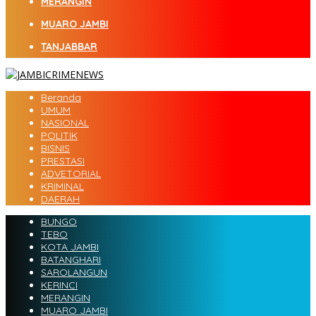
MERANGIN
MUARO JAMBI
TANJABBAR
Beranda
UMUM
NASIONAL
POLITIK
BISNIS
PRESTASI
ADVETORIAL
KRIMINAL
DAERAH
BUNGO
TEBO
KOTA JAMBI
BATANGHARI
SAROLANGUN
KERINCI
MERANGIN
MUARO JAMBI