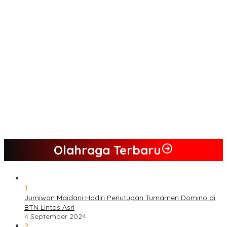
Jumiwan Aguza – Maidani
Kader Partai Perindo Bungo Siap Berjuang Menangkan Jumiwan
– Maidani
Semua Pimpinan DPRD Bungo Ada di Koalisi, Akan Berjuang
Menangkan Pasangan ” JADI ” Jumiwan – Maidani.
Nilai Program Lebih Merakyat, Tomas Dusun Lubuk Beringin Ajak
Dukung JADI
Kompak, Ratusan Tokoh Sari Mulya Solid Menangkan Pasangan
Jumiwan – Maidani
Olahraga Terbaru
1
Jumiwan Maidani Hadiri Penutupan Turnamen Domino di
BTN Lintas Asri
4 September 2024
2