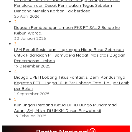
Penolakan dan Desak Penindakan Tegas Sebelum
Bencana Menelan Korban Tak berdosa.
25 April 2026
2
Dugaan Pembuangan Limbah PKS PT SAL 2 Bungo ke
Kebun Warga.
30 Januari 2026
3
LSM Peduli Sosial dan Lingkungan Hidup Buka Gebrakan
untuk Pidanakan PT Samudera Nabati Mas atas Dugaan
Pencemaran Limbah
19 Desember 2025
4
Diduga UPETI Lobang Tikus Fantastis, Demi Kondusifnya
Kegiatan PETI Hingga 10 Jt Per Lobang Total 1 Milyar Lebih
per Bulan
1 September 2025
5
Kunjungan Perdana Ketua DPRD Bungo Muhammad
Adani, SH., M.k.n. Di UMKM Dusun Purwobakti
19 Februari 2025
Berita Nasional