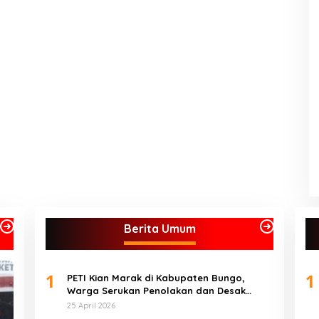
Berita Umum
1
1
PETI Kian Marak di Kabupaten Bungo,
Warga Serukan Penolakan dan Desak
Penindakan Tegas Sebelum Bencana
25 April 2026
Menelan Korban Tak berdosa.