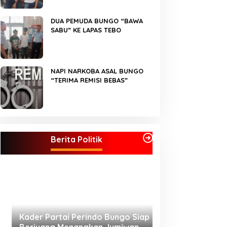
DUA PEMUDA BUNGO “BAWA
SABU” KE LAPAS TEBO
NAPI NARKOBA ASAL BUNGO
“TERIMA REMISI BEBAS”
Kader Partai Perindo Bungo Siap
Berjuang Menangkan Jumiwan –
Berita Politik
Maidani
Semua Pimpinan