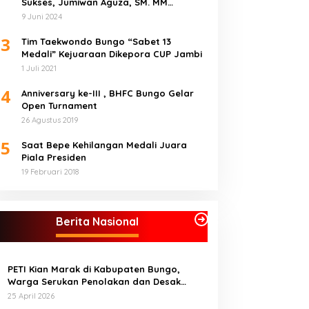
Sukses, Jumiwan Aguza, SM. MM
Ucapkan Terimakasih
9 Juni 2024
3
Tim Taekwondo Bungo “Sabet 13
Medali” Kejuaraan Dikepora CUP Jambi
1 Juli 2021
4
Anniversary ke-III , BHFC Bungo Gelar
Open Turnament
26 Agustus 2019
5
Saat Bepe Kehilangan Medali Juara
Piala Presiden
19 Februari 2018
Berita Nasional
PETI Kian Marak di Kabupaten Bungo,
Warga Serukan Penolakan dan Desak
Penindakan Tegas Sebelum Bencana
25 April 2026
Menelan Korban Tak berdosa.