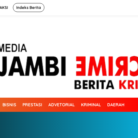
AKSI
Indeks Berita
BISNIS
PRESTASI
ADVETORIAL
KRIMINAL
DAERAH