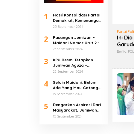
1
Hasil Konsolidasi Partai
Demokrat, Kemenangan
Jumiwan – Maidani
25 September 2024
Harga Mati
Partai Poli
2
Ini Di
Pasangan Jumiwan –
Maidani Nomor Urut 2 :
Garud
Insya Allah JADI
23 September 2024
Berita
,
POL
3
KPU Resmi Tetapkan
Jumiwan Aguza –
Maidani Sebagai Calon
22 September 2024
Bupati dan Wakil Bupati
4
Bungo
Selain Maidani, Belum
Ada Yang Mau Gotong
Royong dengan Kami
19 September 2024
5
Dengarkan Aspirasi Dari
Masyarakat, Jumiwan
Aguza Bermalam di
15 September 2024
Limbur Lubuk
Mengkuang