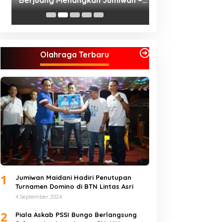
di Koalisi, Akan Berjuang
Menangkan Pasan
Jumiwan – Maidan
Olahraga Terbaru
1
Jumiwan Maidani Hadiri Penutupan
Turnamen Domino di BTN Lintas Asri
4 September 2024
2
Piala Askab PSSI Bungo Berlangsung