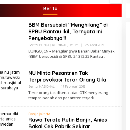
Sebelum Bencana Menelan
Berita
Korban Tak berdosa.
BBM Bersubsidi “Menghilang” di
SPBU Rantau Ikil, Ternyata Ini
Penyebabnya!!!
Berita
,
BUNGO
,
KRIMINAL
,
UMUM
|
25 April 2021
O
L
BUNGO,JCN – Mengilangnya Bahan Bakar Minyak
E
(BBM) bersubsidi di SPBU 24.372.25 Rantau
H
B
U
J
NU Minta Pesantren Tak
A
N
Terprovokasi Teror Orang Gila
G
Berita
,
NASIONAL
|
19 Februari 2018
O
L
Teror orang tak dikenal atau OTK menyerang
E
tempat ibadah dan pesantren terjadi
H
U
D
I
Banjir Jakarta
N
Rawa Terate Rutin Banjir, Anies
K
E
Bakal Cek Pabrik Sekitar
P