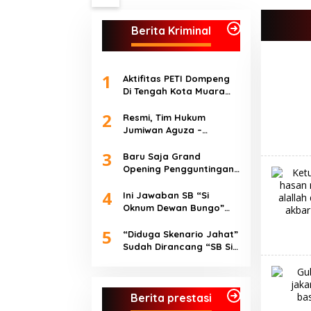
Pencurian di Perkebunan
Perusahaan Maupun
Berita Kriminal
Perorangan
1
Aktifitas PETI Dompeng
Di Tengah Kota Muara
Bungo Area Pinang
2
Sebatang Kebal Hukum
Resmi, Tim Hukum
Jumiwan Aguza –
Maidani Laporkan Akun
3
Facebook Toean Moeda
Baru Saja Grand
ke Polres Bungo
Opening Pengguntingan
Pita Oleh Kasat Pol PP
4
Kabupaten Bungo, Zeus
Ini Jawaban SB “Si
Sudah Melanggar Jam
Oknum Dewan Bungo”
Malam
Saat Diwawancarai
5
Wartawan???
“Diduga Skenario Jahat”
Sudah Dirancang “SB Si
Oknum Dewan Bungo”
Berita prestasi