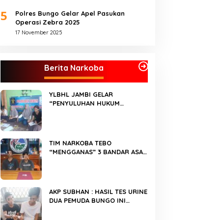
5
Polres Bungo Gelar Apel Pasukan
Operasi Zebra 2025
17 November 2025
Berita Narkoba
YLBHL JAMBI GELAR
“PENYULUHAN HUKUM
TENTANG NARKOBA”
TIM NARKOBA TEBO
“MENGGANAS” 3 BANDAR ASAL
BUNGO “DICANGKING”
AKP SUBHAN : HASIL TES URINE
DUA PEMUDA BUNGO INI
“POSITIF NARKOBA”