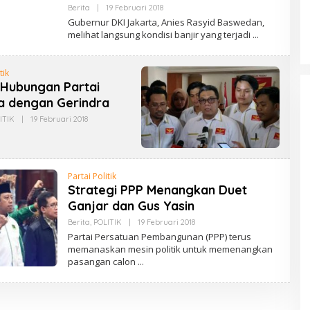
S
Berita
|
19 Februari 2018
O
U
L
Gubernur DKI Jakarta, Anies Rasyid Baswedan,
K
E
melihat langsung kondisi banjir yang terjadi
H
U
D
I
tik
N
a Hubungan Partai
K
E
a dengan Gerindra
P
S
ITIK
|
19 Februari 2018
O
U
L
K
E
H
U
D
Partai Politik
I
N
Strategi PPP Menangkan Duet
K
Ganjar dan Gus Yasin
E
P
Berita
,
POLITIK
|
19 Februari 2018
O
S
L
U
Partai Persatuan Pembangunan (PPP) terus
E
K
memanaskan mesin politik untuk memenangkan
H
pasangan calon
U
D
I
N
K
E