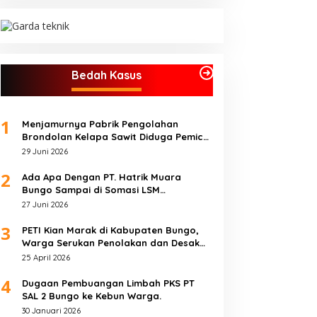
Bedah Kasus
1
Menjamurnya Pabrik Pengolahan
Brondolan Kelapa Sawit Diduga Pemicu
Maraknya Pencurian di Perkebunan
29 Juni 2026
Perusahaan Maupun Perorangan
2
Ada Apa Dengan PT. Hatrik Muara
Bungo Sampai di Somasi LSM
Lingkungan Hidup
27 Juni 2026
3
PETI Kian Marak di Kabupaten Bungo,
Warga Serukan Penolakan dan Desak
Penindakan Tegas Sebelum Bencana
25 April 2026
Menelan Korban Tak berdosa.
4
Dugaan Pembuangan Limbah PKS PT
SAL 2 Bungo ke Kebun Warga.
30 Januari 2026