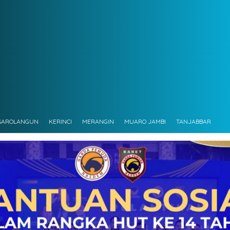
SAROLANGUN
KERINCI
MERANGIN
MUARO JAMBI
TANJABBAR