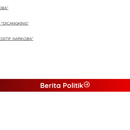
OBA”
 “DICANGKING”
OSITIF NARKOBA”
Berita Politik
 Aguza – Maidani
 Maidani
ngkan Pasangan ” JADI ” Jumiwan – Maidani.