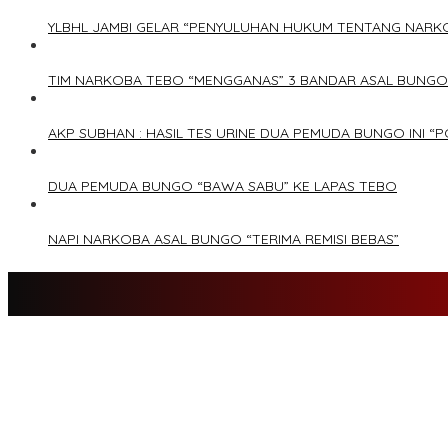
YLBHL JAMBI GELAR “PENYULUHAN HUKUM TENTANG NARK
TIM NARKOBA TEBO “MENGGANAS” 3 BANDAR ASAL BUNGO
AKP SUBHAN : HASIL TES URINE DUA PEMUDA BUNGO INI “P
DUA PEMUDA BUNGO “BAWA SABU” KE LAPAS TEBO
NAPI NARKOBA ASAL BUNGO “TERIMA REMISI BEBAS”
Tim Sayap Pejuang Siliwangi Indonesia Siap Menangkan Jumiwan
Kader Partai Perindo Bungo Siap Berjuang Menangkan Jumiwan –
Semua Pimpinan DPRD Bungo Ada di Koalisi, Akan Berjuang Mena