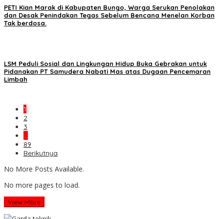
PETI Kian Marak di Kabupaten Bungo, Warga Serukan Penolakan
dan Desak Penindakan Tegas Sebelum Bencana Menelan Korban
Tak berdosa.
LSM Peduli Sosial dan Lingkungan Hidup Buka Gebrakan untuk
Pidanakan PT Samudera Nabati Mas atas Dugaan Pencemaran
Limbah
1
2
3
…
89
Berikutnya
No More Posts Available.
No more pages to load.
View More