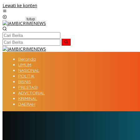
Lewati ke konten
tutup
Beranda
UMUM
NASIONAL
POLITIK
BISNIS
PRESTASI
ADVETORIAL
KRIMINAL
DAERAH