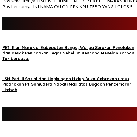
Pos sebelumnya
TRAGIS !!! DUMP TRUCK PT KBPC “MAKAN KORB
Pos berikutnya
INI NAMA CALON PPK KPU TEBO YANG LOLOS !!
PETI Kian Marak di Kabupaten Bungo, Warga Serukan Penolakan
dan Desak Penindakan Tegas Sebelum Bencana Menelan Korban
Tak berdosa.
LSM Peduli Sosial dan Lingkungan Hidup Buka Gebrakan untuk
Pidanakan PT Samudera Nabati Mas atas Dugaan Pencemaran
Limbah