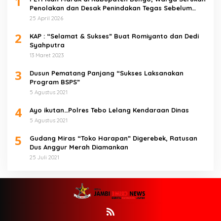
1
Penolakan dan Desak Penindakan Tegas Sebelum
Bencana Menelan Korban Tak berdosa.
25 April 2026
2
KAP : “Selamat & Sukses” Buat Romiyanto dan Dedi
Syahputra
13 Maret 2023
3
Dusun Pematang Panjang “Sukses Laksanakan
Program BSPS”
5 Agustus 2021
4
Ayo ikutan…Polres Tebo Lelang Kendaraan Dinas
5 Agustus 2021
5
Gudang Miras “Toko Harapan” Digerebek, Ratusan
Dus Anggur Merah Diamankan
25 Juli 2021