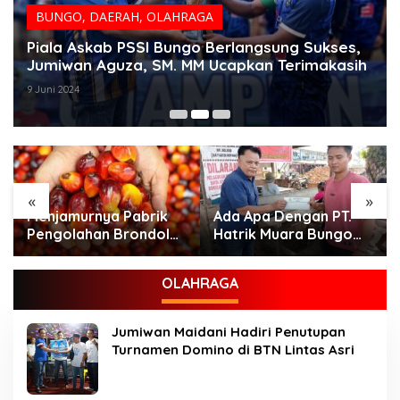
BUNGO
,
DAERAH
,
OLAHRAGA
Piala Askab PSSI Bungo Berlangsung Sukses,
Jumiwan Aguza, SM. MM Ucapkan Terimakasih
9 Juni 2024
«
»
Menjamurnya Pabrik
Ada Apa Dengan PT.
Pengolahan Brondolan
Hatrik Muara Bungo
Kelapa Sawit Diduga
Sampai di Somasi LSM
Pemicu Maraknya
Lingkungan Hidup
OLAHRAGA
Pencurian di
Perkebunan
Perusahaan Maupun
Jumiwan Maidani Hadiri Penutupan
Perorangan
Turnamen Domino di BTN Lintas Asri