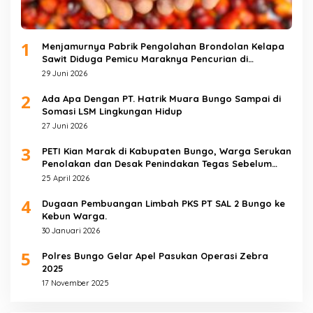
1
Menjamurnya Pabrik Pengolahan Brondolan Kelapa
Sawit Diduga Pemicu Maraknya Pencurian di
Perkebunan Perusahaan Maupun Perorangan
29 Juni 2026
2
Ada Apa Dengan PT. Hatrik Muara Bungo Sampai di
Somasi LSM Lingkungan Hidup
27 Juni 2026
3
PETI Kian Marak di Kabupaten Bungo, Warga Serukan
Penolakan dan Desak Penindakan Tegas Sebelum
Bencana Menelan Korban Tak berdosa.
25 April 2026
4
Dugaan Pembuangan Limbah PKS PT SAL 2 Bungo ke
Kebun Warga.
30 Januari 2026
5
Polres Bungo Gelar Apel Pasukan Operasi Zebra
2025
17 November 2025