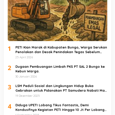
1
PETI Kian Marak di Kabupaten Bungo, Warga Serukan
Penolakan dan Desak Penindakan Tegas Sebelum
Bencana Menelan Korban Tak berdosa.
25 April 2026
2
Dugaan Pembuangan Limbah PKS PT SAL 2 Bungo ke
Kebun Warga.
30 Januari 2026
3
LSM Peduli Sosial dan Lingkungan Hidup Buka
Gebrakan untuk Pidanakan PT Samudera Nabati Mas
atas Dugaan Pencemaran Limbah
19 Desember 2025
4
Diduga UPETI Lobang Tikus Fantastis, Demi
Kondusifnya Kegiatan PETI Hingga 10 Jt Per Lobang
Total 1 Milyar Lebih per Bulan
1 September 2025