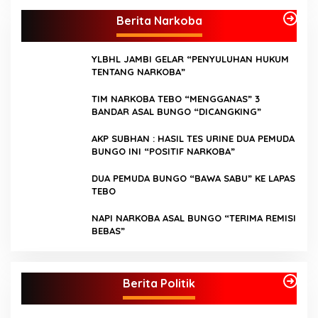
Berita Narkoba
YLBHL JAMBI GELAR “PENYULUHAN HUKUM
TENTANG NARKOBA”
TIM NARKOBA TEBO “MENGGANAS” 3
BANDAR ASAL BUNGO “DICANGKING”
AKP SUBHAN : HASIL TES URINE DUA PEMUDA
BUNGO INI “POSITIF NARKOBA”
DUA PEMUDA BUNGO “BAWA SABU” KE LAPAS
TEBO
NAPI NARKOBA ASAL BUNGO “TERIMA REMISI
BEBAS”
Kader Partai Perindo Bungo Siap Berjuang
S
Menangkan Jumiwan – Maidani
A
Berita Politik
J