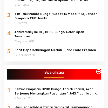
Jumiwan Aguza, SM. MM Ucapkan Terimakasih
9 Juni 2024
3
Tim Taekwondo Bungo “Sabet 13 Medali” Kejuaraan
Dikepora CUP Jambi
1 Juli 2021
4
Anniversary ke-III , BHFC Bungo Gelar Open
Turnament
26 Agustus 2019
5
Saat Bepe Kehilangan Medali Juara Piala Presiden
19 Februari 2018
Sosialisasi
1
Semua Pimpinan DPRD Bungo Ada di Koalisi, Akan
Berjuang Menangkan Pasangan ” JADI ” Jumiwan –
Maidani.
2 Oktober 2024
Hasil Konsolidasi Partai Demokrat, Kemenangan