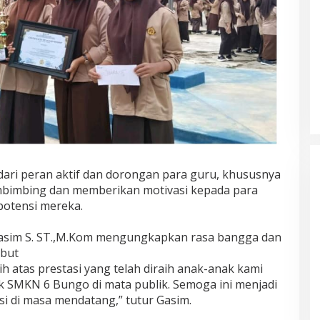
Tim Sayap Pejuang Siliwangi
Indonesia Siap Menangkan
s dari peran aktif dan dorongan para guru, khususnya
Jumiwan Aguza – Maidani
mbimbing dan memberikan motivasi kepada para
otensi mereka.
asim S. ST.,M.Kom mengungkapkan rasa bangga dan
ebut
 atas prestasi yang telah diraih anak-anak kami
 SMKN 6 Bungo di mata publik. Semoga ini menjadi
si di masa mendatang,” tutur Gasim.