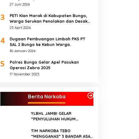
Lingkungan Hidup
27 Juni 2026
3
PETI Kian Marak di Kabupaten Bungo,
Warga Serukan Penolakan dan Desak
Penindakan Tegas Sebelum Bencana
25 April 2026
Menelan Korban Tak berdosa.
4
Dugaan Pembuangan Limbah PKS PT
SAL 2 Bungo ke Kebun Warga.
30 Januari 2026
5
Polres Bungo Gelar Apel Pasukan
Operasi Zebra 2025
17 November 2025
Berita Narkoba
YLBHL JAMBI GELAR
“PENYULUHAN HUKUM
TENTANG NARKOBA”
TIM NARKOBA TEBO
“MENGGANAS” 3 BANDAR ASAL