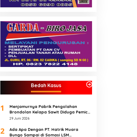
Bedah Kasus
1
Menjamurnya Pabrik Pengolahan
Brondolan Kelapa Sawit Diduga Pemicu
Maraknya Pencurian di Perkebunan
29 Juni 2026
Perusahaan Maupun Perorangan
2
Ada Apa Dengan PT. Hatrik Muara
Bungo Sampai di Somasi LSM