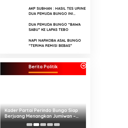
BUNGO “DICANGKING”
AKP SUBHAN : HASIL TES URINE
DUA PEMUDA BUNGO INI
“POSITIF NARKOBA”
DUA PEMUDA BUNGO “BAWA
SABU” KE LAPAS TEBO
NAPI NARKOBA ASAL BUNGO
“TERIMA REMISI BEBAS”
Kader Partai Perindo Bungo Siap
Semua Pimpinan
Berjuang Menangkan Jumiwan –
di Koalisi, Akan Berjuang
Berita Politik
Maidani
Menangkan Pasan
Jumiwan – Maidan