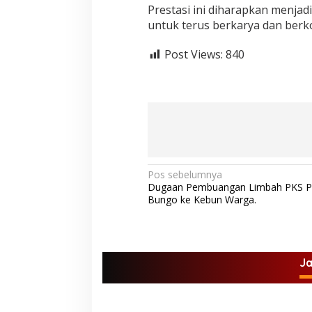
Prestasi ini diharapkan menja
untuk terus berkarya dan berko
Post Views:
840
N
Pos sebelumnya
Dugaan Pembuangan Limbah PKS P
a
Bungo ke Kebun Warga.
v
i
g
J
a
s