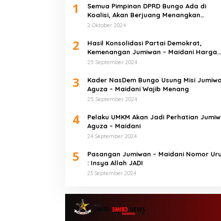
1
Semua Pimpinan DPRD Bungo Ada di
Koalisi, Akan Berjuang Menangkan
Pasangan ” JADI ” Jumiwan – Maidani.
2 Oktober 2024
2
Hasil Konsolidasi Partai Demokrat,
Kemenangan Jumiwan – Maidani Harga
Mati
25 September 2024
3
Kader NasDem Bungo Usung Misi Jumiw
Aguza – Maidani Wajib Menang
25 September 2024
4
Pelaku UMKM Akan Jadi Perhatian Jumi
Aguza – Maidani
24 September 2024
5
Pasangan Jumiwan – Maidani Nomor Uru
: Insya Allah JADI
23 September 2024