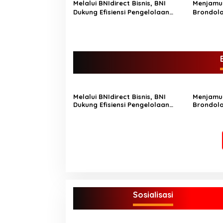
i
Melalui BNIdirect Bisnis, BNI
Menjamur
p
Dukung Efisiensi Pengelolaan
Brondola
Keuangan UMKM
Pemicu M
o
Perkebu
Peroran
s
Melalui BNIdirect Bisnis, BNI
Menjamur
Dukung Efisiensi Pengelolaan
Brondola
Keuangan UMKM
Pemicu M
Perkebu
Peroran
Sosialisasi