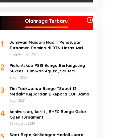
Olahraga Terbaru
1
Jumiwan Maidani Hadiri Penutupan
Turnamen Domino di BTN Lintas Asri
4 September 2024
2
Piala Askab PSSI Bungo Berlangsung
Sukses, Jumiwan Aguza, SM. MM
Ucapkan Terimakasih
9 Juni 2024
3
Tim Taekwondo Bungo “Sabet 13
Medali” Kejuaraan Dikepora CUP Jambi
1 Juli 2021
4
Anniversary ke-III , BHFC Bungo Gelar
Open Turnament
26 Agustus 2019
5
Saat Bepe Kehilangan Medali Juara