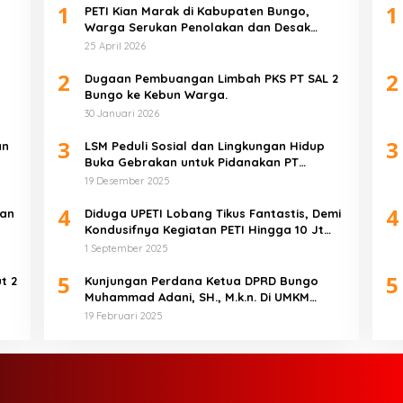
1
1
PETI Kian Marak di Kabupaten Bungo,
Warga Serukan Penolakan dan Desak
Penindakan Tegas Sebelum Bencana
25 April 2026
Menelan Korban Tak berdosa.
2
2
Dugaan Pembuangan Limbah PKS PT SAL 2
Bungo ke Kebun Warga.
30 Januari 2026
3
3
an
LSM Peduli Sosial dan Lingkungan Hidup
Buka Gebrakan untuk Pidanakan PT
Samudera Nabati Mas atas Dugaan
19 Desember 2025
Pencemaran Limbah
4
4
wan
Diduga UPETI Lobang Tikus Fantastis, Demi
Kondusifnya Kegiatan PETI Hingga 10 Jt
Per Lobang Total 1 Milyar Lebih per Bulan
1 September 2025
5
5
t 2
Kunjungan Perdana Ketua DPRD Bungo
Muhammad Adani, SH., M.k.n. Di UMKM
Dusun Purwobakti
19 Februari 2025