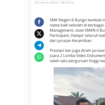
d
ADV
,
Berita
,
BUNGO
840 Dilihat
i
Y
a
n
SMK Negeri 6 Bungo kembali 
g
nama baik sekolah di berbagai
T
Management, siswi SMKN 6 Bun
e
Participant, Hampir seluruh kat
r
dari jurusan Kecantikan.
b
a
i
Prestasi lain juga diraih jurus
k
Juara 2 Lomba Video Dokumente
M
salah satu perguruan tinggi sw
e
n
j
e
l
a
n
g
R
a
m