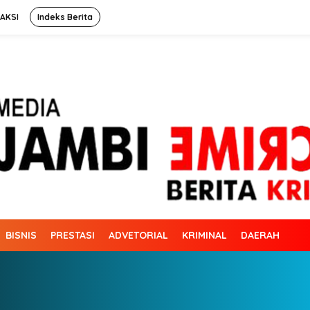
AKSI
Indeks Berita
BISNIS
PRESTASI
ADVETORIAL
KRIMINAL
DAERAH