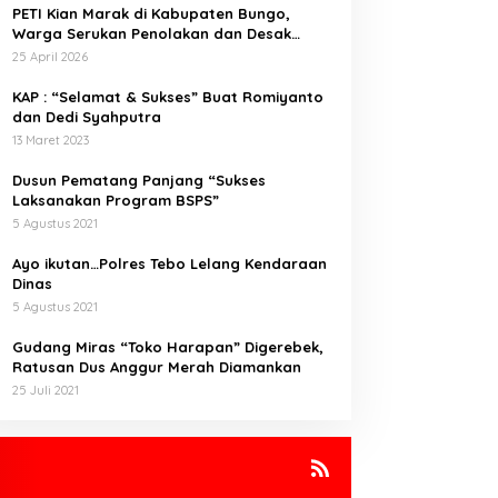
PETI Kian Marak di Kabupaten Bungo,
Warga Serukan Penolakan dan Desak
Penindakan Tegas Sebelum Bencana
25 April 2026
Menelan Korban Tak berdosa.
KAP : “Selamat & Sukses” Buat Romiyanto
dan Dedi Syahputra
13 Maret 2023
Dusun Pematang Panjang “Sukses
Laksanakan Program BSPS”
5 Agustus 2021
Ayo ikutan…Polres Tebo Lelang Kendaraan
Dinas
5 Agustus 2021
Gudang Miras “Toko Harapan” Digerebek,
Ratusan Dus Anggur Merah Diamankan
25 Juli 2021