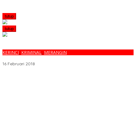
tutup
tutup
KERINCI
,
KRIMINAL
,
MERANGIN
WARGA PERENTAK MENGAMUK, MOBIL KERINCI DI SANDRA
16 Februari 2018
Melalui BNIdirect Bisnis, BNI Dukung Efisiensi Pengelolaan
Keuangan UMKM
Menjamurnya Pabrik Pengolahan Brondolan Kelapa Sawit
Diduga Pemicu Maraknya Pencurian di Perkebunan Perusahaan
Maupun Perorangan
Ada Apa Dengan PT. Hatrik Muara Bungo Sampai di Somasi LSM
Lingkungan Hidup
PETI Kian Marak di Kabupaten Bungo, Warga Serukan Penolakan