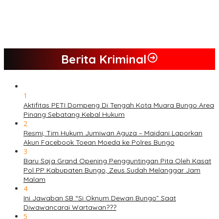
dan Desak Penindakan Tegas Sebelum Bencana Menelan
Korban Tak berdosa.
SMK N 6 Jadi Yang Terbaik Menjelang Ramadhan 1447 H
Berita Kriminal
1
Aktifitas PETI Dompeng Di Tengah Kota Muara Bungo Area
Pinang Sebatang Kebal Hukum
2
Resmi, Tim Hukum Jumiwan Aguza – Maidani Laporkan
Akun Facebook Toean Moeda ke Polres Bungo
3
Baru Saja Grand Opening Pengguntingan Pita Oleh Kasat
Pol PP Kabupaten Bungo, Zeus Sudah Melanggar Jam
Malam
4
Ini Jawaban SB “Si Oknum Dewan Bungo” Saat
Diwawancarai Wartawan???
5