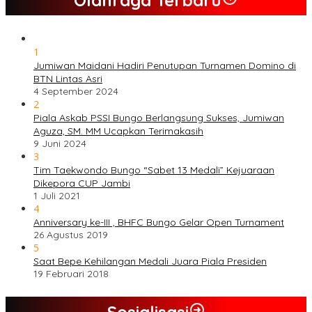
1
Jumiwan Maidani Hadiri Penutupan Turnamen Domino di
BTN Lintas Asri
4 September 2024
2
Piala Askab PSSI Bungo Berlangsung Sukses, Jumiwan
Aguza, SM. MM Ucapkan Terimakasih
9 Juni 2024
3
Tim Taekwondo Bungo “Sabet 13 Medali” Kejuaraan
Dikepora CUP Jambi
1 Juli 2021
4
Anniversary ke-III , BHFC Bungo Gelar Open Turnament
26 Agustus 2019
5
Saat Bepe Kehilangan Medali Juara Piala Presiden
19 Februari 2018
Sosialisasi