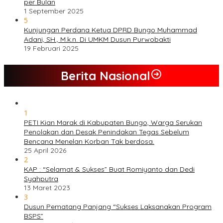
per Bulan
1 September 2025
5
Kunjungan Perdana Ketua DPRD Bungo Muhammad
Adani, SH., M.k.n. Di UMKM Dusun Purwobakti
19 Februari 2025
Berita Nasional
1
PETI Kian Marak di Kabupaten Bungo, Warga Serukan
Penolakan dan Desak Penindakan Tegas Sebelum
Bencana Menelan Korban Tak berdosa.
25 April 2026
2
KAP : “Selamat & Sukses” Buat Romiyanto dan Dedi
Syahputra
13 Maret 2023
3
Dusun Pematang Panjang “Sukses Laksanakan Program
BSPS”