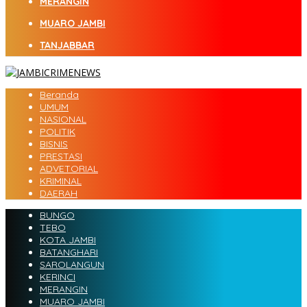
MERANGIN
MUARO JAMBI
TANJABBAR
Beranda
UMUM
NASIONAL
POLITIK
BISNIS
PRESTASI
ADVETORIAL
KRIMINAL
DAERAH
BUNGO
TEBO
KOTA JAMBI
BATANGHARI
SAROLANGUN
KERINCI
MERANGIN
MUARO JAMBI