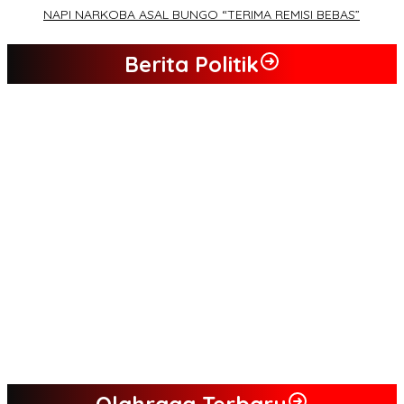
NAPI NARKOBA ASAL BUNGO “TERIMA REMISI BEBAS”
Berita Politik
Tim Sayap Pejuang Siliwangi Indonesia Siap Menangkan
Jumiwan Aguza – Maidani
Kader Partai Perindo Bungo Siap Berjuang Menangkan Jumiwan
– Maidani
Semua Pimpinan DPRD Bungo Ada di Koalisi, Akan Berjuang
Menangkan Pasangan ” JADI ” Jumiwan – Maidani.
Nilai Program Lebih Merakyat, Tomas Dusun Lubuk Beringin Ajak
Dukung JADI
Kompak, Ratusan Tokoh Sari Mulya Solid Menangkan Pasangan
Jumiwan – Maidani
Olahraga Terbaru