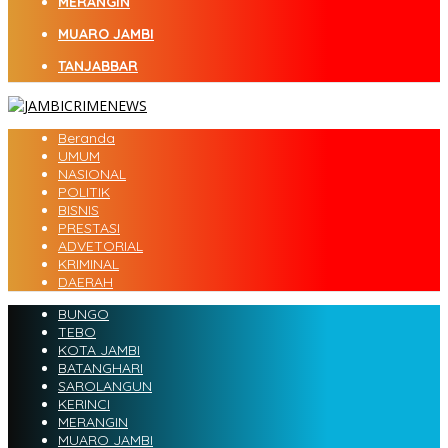
MERANGIN
MUARO JAMBI
TANJABBAR
Beranda
UMUM
NASIONAL
POLITIK
BISNIS
PRESTASI
ADVETORIAL
KRIMINAL
DAERAH
BUNGO
TEBO
KOTA JAMBI
BATANGHARI
SAROLANGUN
KERINCI
MERANGIN
MUARO JAMBI