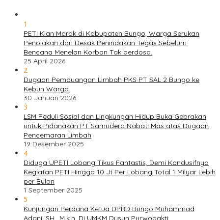
1
PETI Kian Marak di Kabupaten Bungo, Warga Serukan
Penolakan dan Desak Penindakan Tegas Sebelum
Bencana Menelan Korban Tak berdosa.
25 April 2026
2
Dugaan Pembuangan Limbah PKS PT SAL 2 Bungo ke
Kebun Warga.
30 Januari 2026
3
LSM Peduli Sosial dan Lingkungan Hidup Buka Gebrakan
untuk Pidanakan PT Samudera Nabati Mas atas Dugaan
Pencemaran Limbah
19 Desember 2025
4
Diduga UPETI Lobang Tikus Fantastis, Demi Kondusifnya
Kegiatan PETI Hingga 10 Jt Per Lobang Total 1 Milyar Lebih
per Bulan
1 September 2025
5
Kunjungan Perdana Ketua DPRD Bungo Muhammad
Adani, SH., M.k.n. Di UMKM Dusun Purwobakti