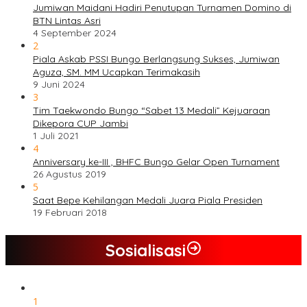
Jumiwan Maidani Hadiri Penutupan Turnamen Domino di
BTN Lintas Asri
4 September 2024
2
Piala Askab PSSI Bungo Berlangsung Sukses, Jumiwan
Aguza, SM. MM Ucapkan Terimakasih
9 Juni 2024
3
Tim Taekwondo Bungo “Sabet 13 Medali” Kejuaraan
Dikepora CUP Jambi
1 Juli 2021
4
Anniversary ke-III , BHFC Bungo Gelar Open Turnament
26 Agustus 2019
5
Saat Bepe Kehilangan Medali Juara Piala Presiden
19 Februari 2018
Sosialisasi
1