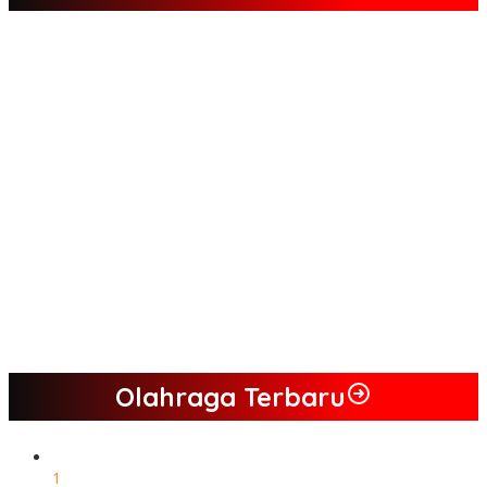
Tim Sayap Pejuang Siliwangi Indonesia Siap Menangkan
Jumiwan Aguza – Maidani
Kader Partai Perindo Bungo Siap Berjuang Menangkan Jumiwan
– Maidani
Semua Pimpinan DPRD Bungo Ada di Koalisi, Akan Berjuang
Menangkan Pasangan ” JADI ” Jumiwan – Maidani.
Nilai Program Lebih Merakyat, Tomas Dusun Lubuk Beringin Ajak
Dukung JADI
Kompak, Ratusan Tokoh Sari Mulya Solid Menangkan Pasangan
Jumiwan – Maidani
Olahraga Terbaru
1