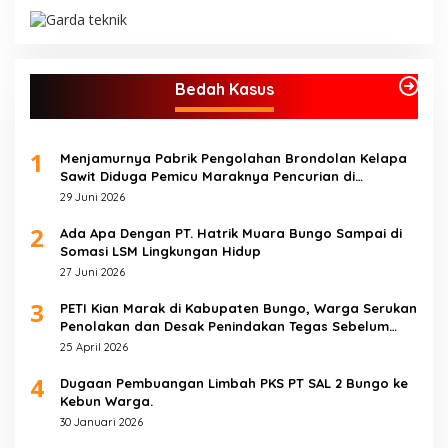
Bedah Kasus
1
Menjamurnya Pabrik Pengolahan Brondolan Kelapa
Sawit Diduga Pemicu Maraknya Pencurian di
Perkebunan Perusahaan Maupun Perorangan
29 Juni 2026
2
Ada Apa Dengan PT. Hatrik Muara Bungo Sampai di
Somasi LSM Lingkungan Hidup
27 Juni 2026
3
PETI Kian Marak di Kabupaten Bungo, Warga Serukan
Penolakan dan Desak Penindakan Tegas Sebelum
Bencana Menelan Korban Tak berdosa.
25 April 2026
4
Dugaan Pembuangan Limbah PKS PT SAL 2 Bungo ke
Kebun Warga.
30 Januari 2026