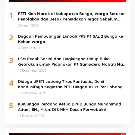
1
PETI Kian Marak di Kabupaten Bungo, Warga Serukan
Penolakan dan Desak Penindakan Tegas Sebelum
Bencana Menelan Korban Tak berdosa.
25 April 2026
2
Dugaan Pembuangan Limbah PKS PT SAL 2 Bungo ke
Kebun Warga.
30 Januari 2026
3
LSM Peduli Sosial dan Lingkungan Hidup Buka
Gebrakan untuk Pidanakan PT Samudera Nabati Mas
atas Dugaan Pencemaran Limbah
19 Desember 2025
4
Diduga UPETI Lobang Tikus Fantastis, Demi
Kondusifnya Kegiatan PETI Hingga 10 Jt Per Lobang
Total 1 Milyar Lebih per Bulan
1 September 2025
5
Kunjungan Perdana Ketua DPRD Bungo Muhammad
Adani, SH., M.k.n. Di UMKM Dusun Purwobakti
19 Februari 2025