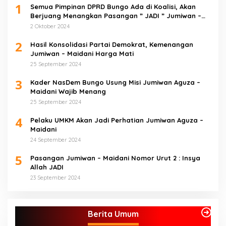
1
Semua Pimpinan DPRD Bungo Ada di Koalisi, Akan
Berjuang Menangkan Pasangan ” JADI ” Jumiwan –
Maidani.
2 Oktober 2024
2
Hasil Konsolidasi Partai Demokrat, Kemenangan
Jumiwan – Maidani Harga Mati
25 September 2024
3
Kader NasDem Bungo Usung Misi Jumiwan Aguza –
Maidani Wajib Menang
25 September 2024
4
Pelaku UMKM Akan Jadi Perhatian Jumiwan Aguza –
Maidani
24 September 2024
5
Pasangan Jumiwan – Maidani Nomor Urut 2 : Insya
Allah JADI
23 September 2024
Berita Umum