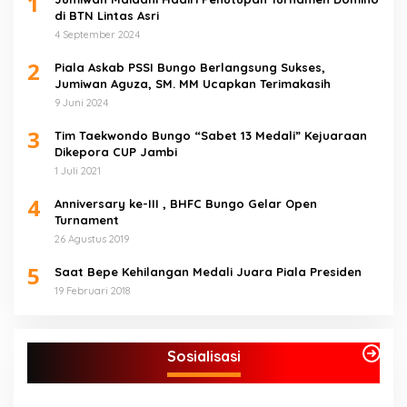
1
di BTN Lintas Asri
4 September 2024
2
Piala Askab PSSI Bungo Berlangsung Sukses,
Jumiwan Aguza, SM. MM Ucapkan Terimakasih
9 Juni 2024
3
Tim Taekwondo Bungo “Sabet 13 Medali” Kejuaraan
Dikepora CUP Jambi
1 Juli 2021
4
Anniversary ke-III , BHFC Bungo Gelar Open
Turnament
26 Agustus 2019
5
Saat Bepe Kehilangan Medali Juara Piala Presiden
19 Februari 2018
Sosialisasi