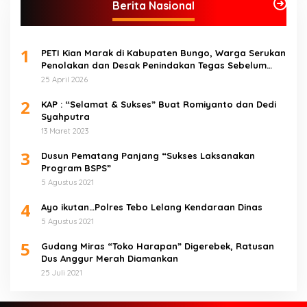
Berita Nasional
1
PETI Kian Marak di Kabupaten Bungo, Warga Serukan
Penolakan dan Desak Penindakan Tegas Sebelum
Bencana Menelan Korban Tak berdosa.
25 April 2026
2
KAP : “Selamat & Sukses” Buat Romiyanto dan Dedi
Syahputra
13 Maret 2023
3
Dusun Pematang Panjang “Sukses Laksanakan
Program BSPS”
5 Agustus 2021
4
Ayo ikutan…Polres Tebo Lelang Kendaraan Dinas
5 Agustus 2021
5
Gudang Miras “Toko Harapan” Digerebek, Ratusan
Dus Anggur Merah Diamankan
25 Juli 2021