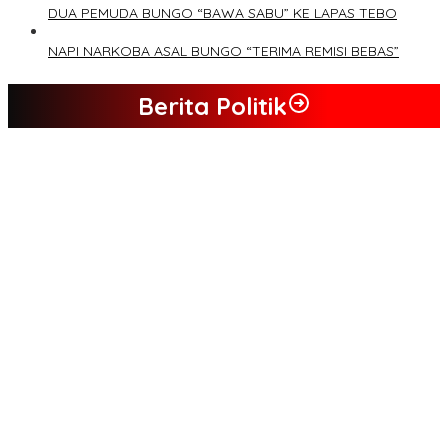
DUA PEMUDA BUNGO “BAWA SABU” KE LAPAS TEBO
NAPI NARKOBA ASAL BUNGO “TERIMA REMISI BEBAS”
Berita Politik
Tim Sayap Pejuang Siliwangi Indonesia Siap Menangkan
Jumiwan Aguza – Maidani
Kader Partai Perindo Bungo Siap Berjuang Menangkan Jumiwan
– Maidani
Semua Pimpinan DPRD Bungo Ada di Koalisi, Akan Berjuang
Menangkan Pasangan ” JADI ” Jumiwan – Maidani.
Nilai Program Lebih Merakyat, Tomas Dusun Lubuk Beringin Ajak
Dukung JADI
Kompak, Ratusan Tokoh Sari Mulya Solid Menangkan Pasangan
Jumiwan – Maidani