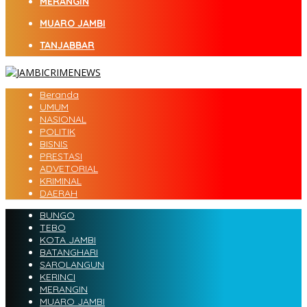
MERANGIN
MUARO JAMBI
TANJABBAR
Beranda
UMUM
NASIONAL
POLITIK
BISNIS
PRESTASI
ADVETORIAL
KRIMINAL
DAERAH
BUNGO
TEBO
KOTA JAMBI
BATANGHARI
SAROLANGUN
KERINCI
MERANGIN
MUARO JAMBI