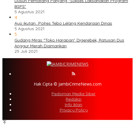
Dusun Pematang Panjang “Sukses Laksanakan Program
BSPS”
5 Agustus 2021
4
Ayo ikutan…Polres Tebo Lelang Kendaraan Dinas
5 Agustus 2021
5
Gudang Miras “Toko Harapan” Digerebek, Ratusan Dus
Anggur Merah Diamankan
25 Juli 2021
Hak Cipta © JambiCrimeNews.com
Pedoman Media Siber
Redaksi
Info Iklan
Privacy Policy