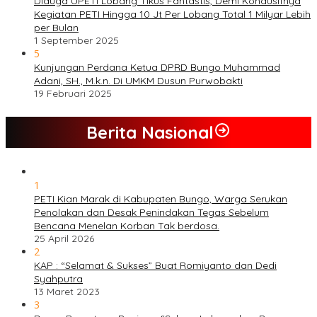
Diduga UPETI Lobang Tikus Fantastis, Demi Kondusifnya
Kegiatan PETI Hingga 10 Jt Per Lobang Total 1 Milyar Lebih
per Bulan
1 September 2025
5
Kunjungan Perdana Ketua DPRD Bungo Muhammad
Adani, SH., M.k.n. Di UMKM Dusun Purwobakti
19 Februari 2025
Berita Nasional
1
PETI Kian Marak di Kabupaten Bungo, Warga Serukan
Penolakan dan Desak Penindakan Tegas Sebelum
Bencana Menelan Korban Tak berdosa.
25 April 2026
2
KAP : “Selamat & Sukses” Buat Romiyanto dan Dedi
Syahputra
13 Maret 2023
3