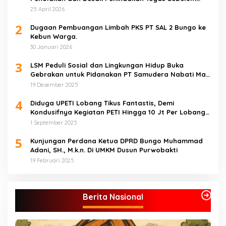
Bencana Menelan Korban Tak berdosa.
25 April 2026
2
Dugaan Pembuangan Limbah PKS PT SAL 2 Bungo ke
Kebun Warga.
30 Januari 2026
3
LSM Peduli Sosial dan Lingkungan Hidup Buka
Gebrakan untuk Pidanakan PT Samudera Nabati Mas
atas Dugaan Pencemaran Limbah
19 Desember 2025
4
Diduga UPETI Lobang Tikus Fantastis, Demi
Kondusifnya Kegiatan PETI Hingga 10 Jt Per Lobang
Total 1 Milyar Lebih per Bulan
1 September 2025
5
Kunjungan Perdana Ketua DPRD Bungo Muhammad
Adani, SH., M.k.n. Di UMKM Dusun Purwobakti
19 Februari 2025
Berita Nasional