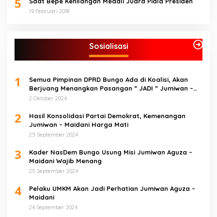
5
Saat Bepe Kehilangan Medali Juara Piala Presiden
19 Februari 2018
Sosialisasi
1
Semua Pimpinan DPRD Bungo Ada di Koalisi, Akan
Berjuang Menangkan Pasangan ” JADI ” Jumiwan –
Maidani.
2 Oktober 2024
2
Hasil Konsolidasi Partai Demokrat, Kemenangan
Jumiwan – Maidani Harga Mati
25 September 2024
3
Kader NasDem Bungo Usung Misi Jumiwan Aguza –
Maidani Wajib Menang
25 September 2024
4
Pelaku UMKM Akan Jadi Perhatian Jumiwan Aguza –
Maidani
24 September 2024