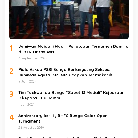
1
Jumiwan Maidani Hadiri Penutupan Turnamen Domino
di BTN Lintas Asri
4 September 2024
2
Piala Askab PSSI Bungo Berlangsung Sukses,
Jumiwan Aguza, SM. MM Ucapkan Terimakasih
9 Juni 2024
3
Tim Taekwondo Bungo “Sabet 13 Medali” Kejuaraan
Dikepora CUP Jambi
1 Juli 2021
4
Anniversary ke-III , BHFC Bungo Gelar Open
Turnament
26 Agustus 2019