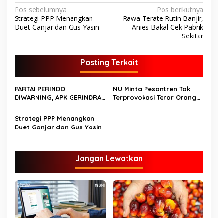
N
Pos sebelumnya
Pos berikutnya
Strategi PPP Menangkan
Rawa Terate Rutin Banjir,
a
Duet Ganjar dan Gus Yasin
Anies Bakal Cek Pabrik
v
Sekitar
i
Posting Terkait
g
a
PARTAI PERINDO
NU Minta Pesantren Tak
s
DIWARNING, APK GERINDRA
Terprovokasi Teror Orang
i
DIBERSIHKAN
Gila
p
Strategi PPP Menangkan
Duet Ganjar dan Gus Yasin
o
s
Jangan Lewatkan