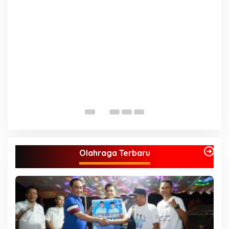
S
A
J
Olahraga Terbaru