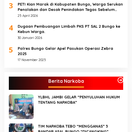
3
PETI Kian Marak di Kabupaten Bungo, Warga Serukan
Penolakan dan Desak Penindakan Tegas Sebelum
Bencana Menelan Korban Tak berdosa.
25 April 2026
4
Dugaan Pembuangan Limbah PKS PT SAL 2 Bungo ke
Kebun Warga.
30 Januari 2026
5
Polres Bungo Gelar Apel Pasukan Operasi Zebra
2025
17 November 2025
Berita Narkoba
YLBHL JAMBI GELAR “PENYULUHAN HUKUM
TENTANG NARKOBA”
TIM NARKOBA TEBO “MENGGANAS” 3
BANDAR ASAL BUNGO “DICANGKING”