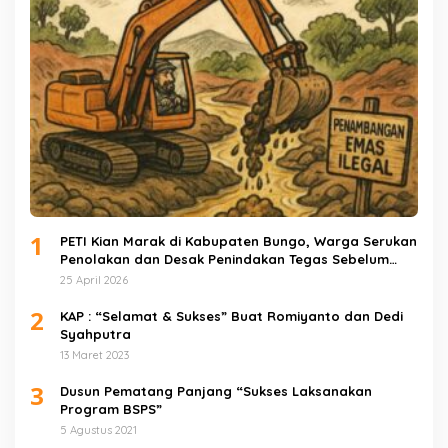
1
PETI Kian Marak di Kabupaten Bungo, Warga Serukan
Penolakan dan Desak Penindakan Tegas Sebelum
Bencana Menelan Korban Tak berdosa.
25 April 2026
2
KAP : “Selamat & Sukses” Buat Romiyanto dan Dedi
Syahputra
13 Maret 2023
3
Dusun Pematang Panjang “Sukses Laksanakan
Program BSPS”
5 Agustus 2021