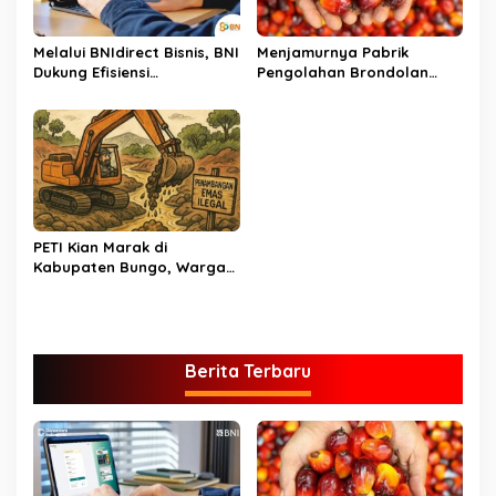
Melalui BNIdirect Bisnis, BNI
Menjamurnya Pabrik
Dukung Efisiensi
Pengolahan Brondolan
Pengelolaan Keuangan
Kelapa Sawit Diduga
UMKM
Pemicu Maraknya
Pencurian di Perkebunan
Perusahaan Maupun
Perorangan
PETI Kian Marak di
Kabupaten Bungo, Warga
Serukan Penolakan dan
Desak Penindakan Tegas
Sebelum Bencana Menelan
Korban Tak berdosa.
Berita Terbaru