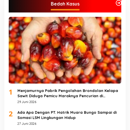
Bedah Kasus
1
Menjamurnya Pabrik Pengolahan Brondolan Kelapa
Sawit Diduga Pemicu Maraknya Pencurian di
Perkebunan Perusahaan Maupun Perorangan
29 Juni 2026
2
Ada Apa Dengan PT. Hatrik Muara Bungo Sampai di
Somasi LSM Lingkungan Hidup
27 Juni 2026