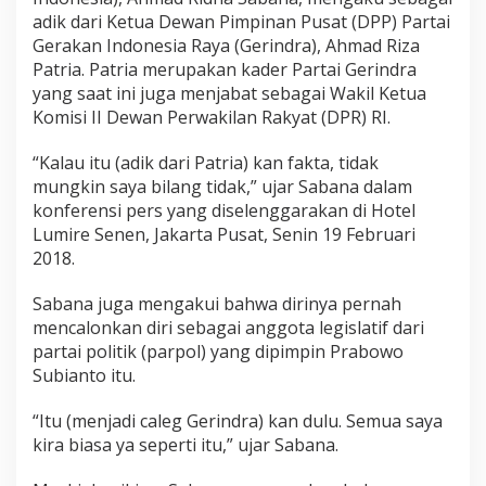
g
adik dari Ketua Dewan Pimpinan Pusat (DPP) Partai
a
Gerakan Indonesia Raya (Gerindra), Ahmad Riza
n
Patria. Patria merupakan kader Partai Gerindra
G
yang saat ini juga menjabat sebagai Wakil Ketua
e
Komisi II Dewan Perwakilan Rakyat (DPR) RI.
r
i
n
“Kalau itu (adik dari Patria) kan fakta, tidak
d
mungkin saya bilang tidak,” ujar Sabana dalam
r
konferensi pers yang diselenggarakan di Hotel
a
Lumire Senen, Jakarta Pusat, Senin 19 Februari
2018.
Sabana juga mengakui bahwa dirinya pernah
mencalonkan diri sebagai anggota legislatif dari
partai politik (parpol) yang dipimpin Prabowo
Subianto itu.
“Itu (menjadi caleg Gerindra) kan dulu. Semua saya
kira biasa ya seperti itu,” ujar Sabana.