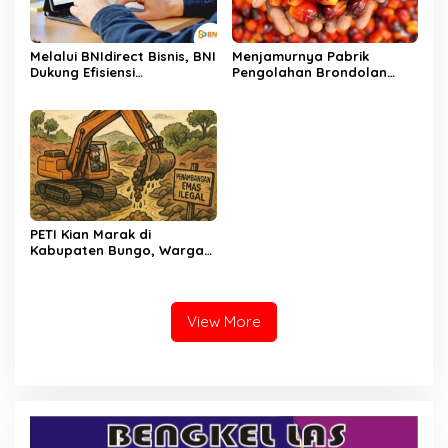
Melalui BNIdirect Bisnis, BNI
Menjamurnya Pabrik
Dukung Efisiensi
Pengolahan Brondolan
Pengelolaan Keuangan
Kelapa Sawit Diduga
UMKM
Pemicu Maraknya
Pencurian di Perkebunan
Perusahaan Maupun
Perorangan
PETI Kian Marak di
Kabupaten Bungo, Warga
Serukan Penolakan dan
Desak Penindakan Tegas
Sebelum Bencana Menelan
Korban Tak berdosa.
View More