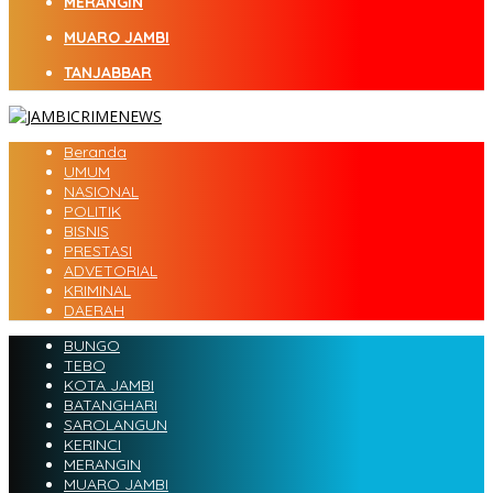
MERANGIN
MUARO JAMBI
TANJABBAR
Beranda
UMUM
NASIONAL
POLITIK
BISNIS
PRESTASI
ADVETORIAL
KRIMINAL
DAERAH
BUNGO
TEBO
KOTA JAMBI
BATANGHARI
SAROLANGUN
KERINCI
MERANGIN
MUARO JAMBI