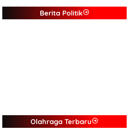
Berita Politik
Tim Sayap Pejuang Siliwangi Indonesia Siap Menangkan
Jumiwan Aguza – Maidani
Kader Partai Perindo Bungo Siap Berjuang Menangkan Jumiwan
– Maidani
Semua Pimpinan DPRD Bungo Ada di Koalisi, Akan Berjuang
Menangkan Pasangan ” JADI ” Jumiwan – Maidani.
Nilai Program Lebih Merakyat, Tomas Dusun Lubuk Beringin Ajak
Dukung JADI
Kompak, Ratusan Tokoh Sari Mulya Solid Menangkan Pasangan
Jumiwan – Maidani
Olahraga Terbaru