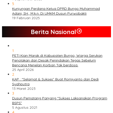
5
Kunjungan Perdana Ketua DPRD Bungo Muhammad
Adani, SH., M.k.n. Di UMKM Dusun Purwobakti
19 Februari 2025
Berita Nasional
1
PETI Kian Marak di Kabupaten Bungo, Warga Serukan
Penolakan dan Desak Penindakan Tegas Sebelum
Bencana Menelan Korban Tak berdosa.
25 April 2026
2
KAP : “Selamat & Sukses” Buat Romiyanto dan Dedi
Syahputra
13 Maret 2023
3
Dusun Pematang Panjang “Sukses Laksanakan Program
BSPS”
5 Agustus 2021
4