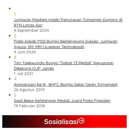
1
Jumiwan Maidani Hadiri Penutupan Turnamen Domino di
BTN Lintas Asri
4 September 2024
2
Piala Askab PSSI Bungo Berlangsung Sukses, Jumiwan
Aguza, SM. MM Ucapkan Terimakasih
9 Juni 2024
3
Tim Taekwondo Bungo “Sabet 13 Medali” Kejuaraan
Dikepora CUP Jambi
1 Juli 2021
4
Anniversary ke-III , BHFC Bungo Gelar Open Turnament
26 Agustus 2019
5
Saat Bepe Kehilangan Medali Juara Piala Presiden
19 Februari 2018
Sosialisasi