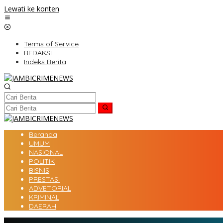
Lewati ke konten
Terms of Service
REDAKSI
Indeks Berita
Beranda
UMUM
NASIONAL
POLITIK
BISNIS
PRESTASI
ADVETORIAL
KRIMINAL
DAERAH