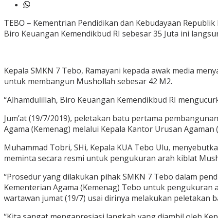
TEBO – Kementrian Pendidikan dan Kebudayaan Republik
Biro Keuangan Kemendikbud RI sebesar 35 Juta ini lang
Kepala SMKN 7 Tebo, Ramayani kepada awak media menyat
untuk membangun Mushollah sebesar 42 M2.
“Alhamdulillah, Biro Keuangan Kemendikbud RI mengucur
Jum’at (19/7/2019), peletakan batu pertama pembanguna
Agama (Kemenag) melalui Kepala Kantor Urusan Agaman (
Muhammad Tobri, SHi, Kepala KUA Tebo Ulu, menyebutka
meminta secara resmi untuk pengukuran arah kiblat Musho
“Prosedur yang dilakukan pihak SMKN 7 Tebo dalam pen
Kementerian Agama (Kemenag) Tebo untuk pengukuran ara
wartawan jumat (19/7) usai dirinya melakukan peletaka
“Kita sangat mengapresiasi langkah yang diambil oleh Ke