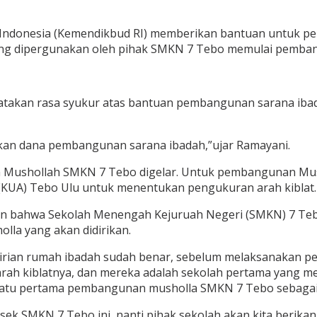
 Indonesia (Kemendikbud RI) memberikan bantuan untuk p
sung dipergunakan oleh pihak SMKN 7 Tebo memulai pemba
akan rasa syukur atas bantuan pembangunan sarana ibada
kan dana pembangunan sarana ibadah,”ujar Ramayani.
n Mushollah SMKN 7 Tebo digelar. Untuk pembangunan Mus
KUA) Tebo Ulu untuk menentukan pengukuran arah kiblat.
n bahwa Sekolah Menengah Kejuruah Negeri (SMKN) 7 Tebo
lla yang akan didirikan.
dirian rumah ibadah sudah benar, sebelum melaksanakan 
h kiblatnya, dan mereka adalah sekolah pertama yang me
n batu pertama pembangunan musholla SMKN 7 Tebo sebaga
psek SMKN 7 Tebo ini, nanti pihak sekolah akan kita berik