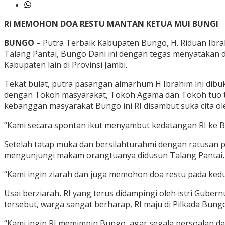
RI MEMOHON DOA RESTU MANTAN KETUA MUI BUNGI
BUNGO –
Putra Terbaik Kabupaten Bungo, H. Riduan Ibr
Talang Pantai, Bungo Dani ini dengan tegas menyatakan d
Kabupaten lain di Provinsi Jambi.
Tekat bulat, putra pasangan almarhum H Ibrahim ini di
dengan Tokoh masyarakat, Tokoh Agama dan Tokoh tuo te
kebanggan masyarakat Bungo ini RI disambut suka cita o
“Kami secara spontan ikut menyambut kedatangan RI ke B
Setelah tatap muka dan bersilahturahmi dengan ratusan 
mengunjungi makam orangtuanya didusun Talang Pantai,
“Kami ingin ziarah dan juga memohon doa restu pada kedu
Usai berziarah, RI yang terus didampingi oleh istri Gub
tersebut, warga sangat berharap, RI maju di Pilkada Bun
“Kami ingin RI memimpin Bungo, agar segala persoalan da