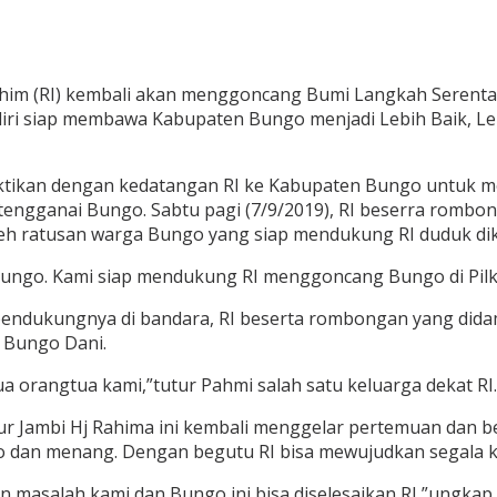
ahim (RI) kembali akan menggoncang Bumi Langkah Serenta
iri siap membawa Kabupaten Bungo menjadi Lebih Baik, Leb
buktikan dengan kedatangan RI ke Kabupaten Bungo untuk 
ngganai Bungo. Sabtu pagi (7/9/2019), RI beserra rombo
leh ratusan warga Bungo yang siap mendukung RI duduk dik
ungo. Kami siap mendukung RI menggoncang Bungo di Pilka
pendukungnya di bandara, RI beserta rombongan yang dida
 Bungo Dani.
a orangtua kami,”tutur Pahmi salah satu keluarga dekat RI.
ernur Jambi Hj Rahima ini kembali menggelar pertemuan da
go dan menang. Dengan begutu RI bisa mewujudkan segala k
n masalah kami dan Bungo ini bisa diselesaikan RI,”ungkap