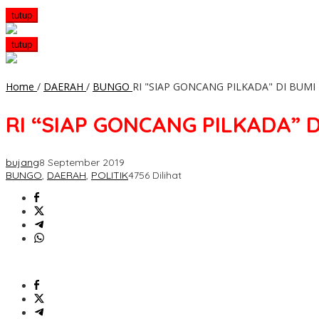
tutup
tutup
Home
/
DAERAH
/
BUNGO
RI "SIAP GONCANG PILKADA" DI BUM
RI “SIAP GONCANG PILKADA” 
bujang
8 September 2019
BUNGO
,
DAERAH
,
POLITIK
4756 Dilihat