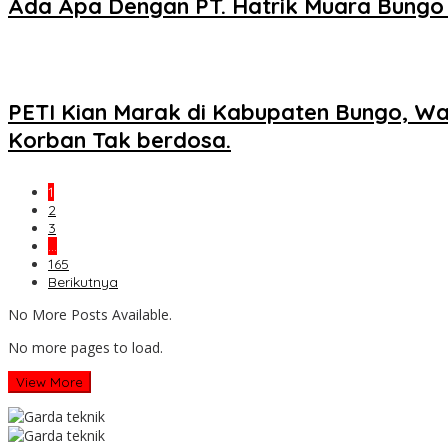
Ada Apa Dengan PT. Hatrik Muara Bungo
PETI Kian Marak di Kabupaten Bungo, W
Korban Tak berdosa.
1
2
3
…
165
Berikutnya
No More Posts Available.
No more pages to load.
View More