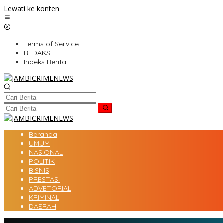
Lewati ke konten
Terms of Service
REDAKSI
Indeks Berita
Beranda
UMUM
NASIONAL
POLITIK
BISNIS
PRESTASI
ADVETORIAL
KRIMINAL
DAERAH