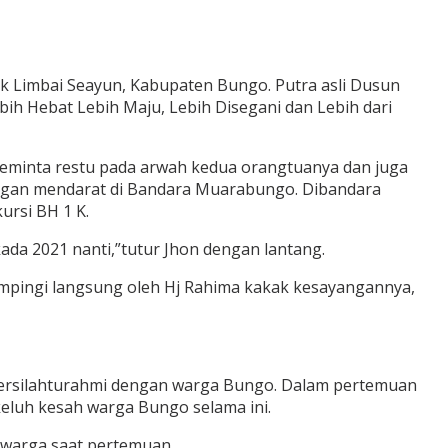
k Limbai Seayun, Kabupaten Bungo. Putra asli Dusun
ih Hebat Lebih Maju, Lebih Disegani dan Lebih dari
meminta restu pada arwah kedua orangtuanya dan juga
ngan mendarat di Bandara Muarabungo. Dibandara
ursi BH 1 K.
da 2021 nanti,”tutur Jhon dengan lantang.
mpingi langsung oleh Hj Rahima kakak kesayangannya,
n bersilahturahmi dengan warga Bungo. Dalam pertemuan
eluh kesah warga Bungo selama ini.
 warga saat pertemuan.