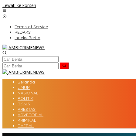
Lewati ke konten
Terms of Service
REDAKSI
Indeks Berita
Beranda
UMUM
NASIONAL
POLITIK
BISNIS
PRESTASI
ADVETORIAL
KRIMINAL
DAERAH