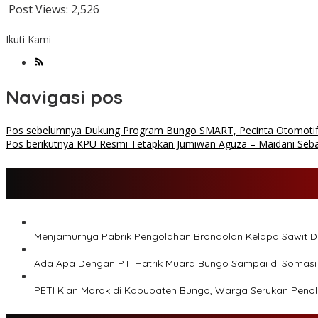
Post Views:
2,526
Ikuti Kami
Navigasi pos
Pos sebelumnya
Dukung Program Bungo SMART, Pecinta Otomotif
Pos berikutnya
KPU Resmi Tetapkan Jumiwan Aguza – Maidani Sebag
Menjamurnya Pabrik Pengolahan Brondolan Kelapa Sawit 
Ada Apa Dengan PT. Hatrik Muara Bungo Sampai di Somasi
PETI Kian Marak di Kabupaten Bungo, Warga Serukan Peno