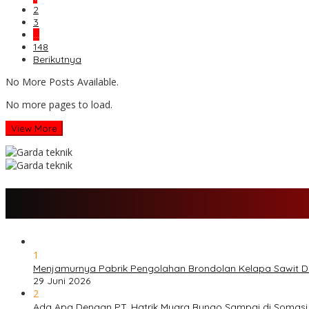
2
3
…
148
Berikutnya
No More Posts Available.
No more pages to load.
View More
1
Menjamurnya Pabrik Pengolahan Brondolan Kelapa Sawit 
29 Juni 2026
2
Ada Apa Dengan PT. Hatrik Muara Bungo Sampai di Somasi