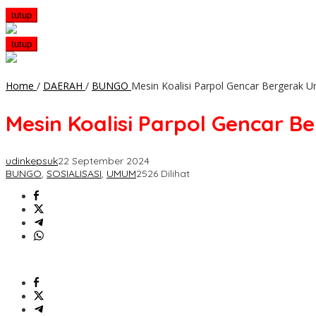
tutup
tutup
Home
/
DAERAH
/
BUNGO
Mesin Koalisi Parpol Gencar Bergerak 
Mesin Koalisi Parpol Gencar 
udinkepsuk
22 September 2024
BUNGO
,
SOSIALISASI
,
UMUM
2526 Dilihat