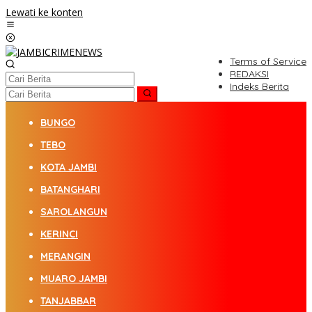
Lewati ke konten
Terms of Service
REDAKSI
Indeks Berita
BUNGO
TEBO
KOTA JAMBI
BATANGHARI
SAROLANGUN
KERINCI
MERANGIN
MUARO JAMBI
TANJABBAR