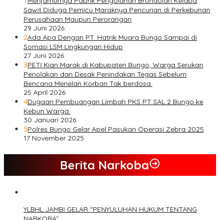
1
Menjamurnya Pabrik Pengolahan Brondolan Kelapa
Sawit Diduga Pemicu Maraknya Pencurian di Perkebunan
Perusahaan Maupun Perorangan
29 Juni 2026
2
Ada Apa Dengan PT. Hatrik Muara Bungo Sampai di
Somasi LSM Lingkungan Hidup
27 Juni 2026
3
PETI Kian Marak di Kabupaten Bungo, Warga Serukan
Penolakan dan Desak Penindakan Tegas Sebelum
Bencana Menelan Korban Tak berdosa.
25 April 2026
4
Dugaan Pembuangan Limbah PKS PT SAL 2 Bungo ke
Kebun Warga.
30 Januari 2026
5
Polres Bungo Gelar Apel Pasukan Operasi Zebra 2025
17 November 2025
Berita Narkoba
YLBHL JAMBI GELAR “PENYULUHAN HUKUM TENTANG
NARKOBA”