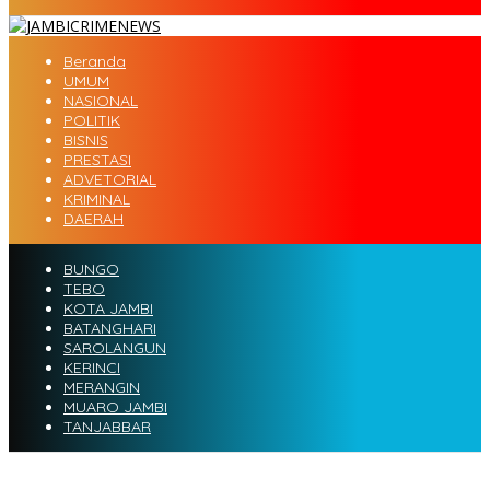
Beranda
UMUM
NASIONAL
POLITIK
BISNIS
PRESTASI
ADVETORIAL
KRIMINAL
DAERAH
BUNGO
TEBO
KOTA JAMBI
BATANGHARI
SAROLANGUN
KERINCI
MERANGIN
MUARO JAMBI
TANJABBAR