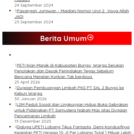
24 September 2024
5
Pasangan Jumiwan – Maidani Nomor Urut 2 : Insya Allah
JADI
23 September 2024
Berita Umum
1
PETI Kian Marak di Kabupaten Bungo, Warga Serukan
Penolakan dan Desak Penindakan Tegas Sebelum
Bencana Menelan Korban Tak berdosa.
25 April 2026
2
Dugaan Pembuangan Limbah PKS PT SAL 2 Bungo ke
Kebun Warga.
30 Januari 2026
3
LSM Peduli Sosial dan Lingkungan Hidup Buka Gebrakan
untuk Pidanakan PT Samudera Nabati Mas atas Dugaan
Pencemaran Limbah
19 Desember 2025
4
Diduga UPETI Lobang Tikus Fantastis, Demi Kondusifnya
Kegiatan PETI Hingga 10 Jt Per Lobang Total 1 Milyar Lebih