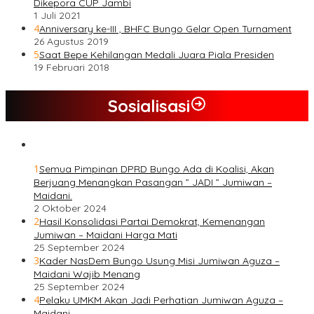
Dikepora CUP Jambi
1 Juli 2021
4
Anniversary ke-III , BHFC Bungo Gelar Open Turnament
26 Agustus 2019
5
Saat Bepe Kehilangan Medali Juara Piala Presiden
19 Februari 2018
Sosialisasi
1
Semua Pimpinan DPRD Bungo Ada di Koalisi, Akan
Berjuang Menangkan Pasangan ” JADI ” Jumiwan –
Maidani.
2 Oktober 2024
2
Hasil Konsolidasi Partai Demokrat, Kemenangan
Jumiwan – Maidani Harga Mati
25 September 2024
3
Kader NasDem Bungo Usung Misi Jumiwan Aguza –
Maidani Wajib Menang
25 September 2024
4
Pelaku UMKM Akan Jadi Perhatian Jumiwan Aguza –
Maidani