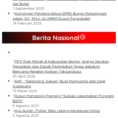
per Bulan
1 September 2025
5
Kunjungan Perdana Ketua DPRD Bungo Muhammad
Adani, SH., M.k.n. Di UMKM Dusun Purwobakti
19 Februari 2025
Berita Nasional
1
PETI Kian Marak di Kabupaten Bungo, Warga Serukan
Penolakan dan Desak Penindakan Tegas Sebelum
Bencana Menelan Korban Tak berdosa.
25 April 2026
2
KAP : “Selamat & Sukses” Buat Romiyanto dan Dedi
Syahputra
13 Maret 2023
3
Dusun Pematang Panjang “Sukses Laksanakan Program
BSPS”
5 Agustus 2021
4
Ayo ikutan…Polres Tebo Lelang Kendaraan Dinas
5 Agustus 2021