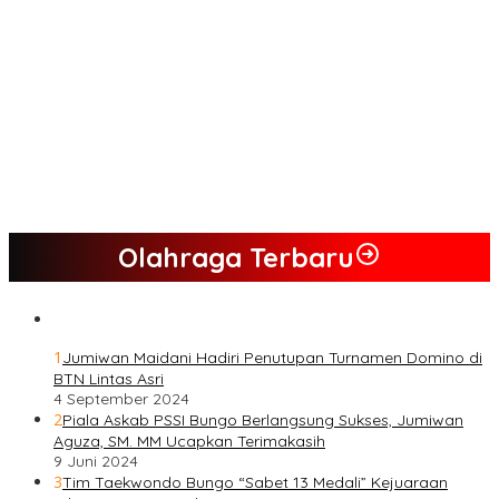
– Maidani
Semua Pimpinan DPRD Bungo Ada di Koalisi, Akan Berjuang
Menangkan Pasangan ” JADI ” Jumiwan – Maidani.
Nilai Program Lebih Merakyat, Tomas Dusun Lubuk Beringin Ajak
Dukung JADI
Kompak, Ratusan Tokoh Sari Mulya Solid Menangkan Pasangan
Jumiwan – Maidani
Olahraga Terbaru
1
Jumiwan Maidani Hadiri Penutupan Turnamen Domino di
BTN Lintas Asri
4 September 2024
2
Piala Askab PSSI Bungo Berlangsung Sukses, Jumiwan
Aguza, SM. MM Ucapkan Terimakasih
9 Juni 2024
3
Tim Taekwondo Bungo “Sabet 13 Medali” Kejuaraan