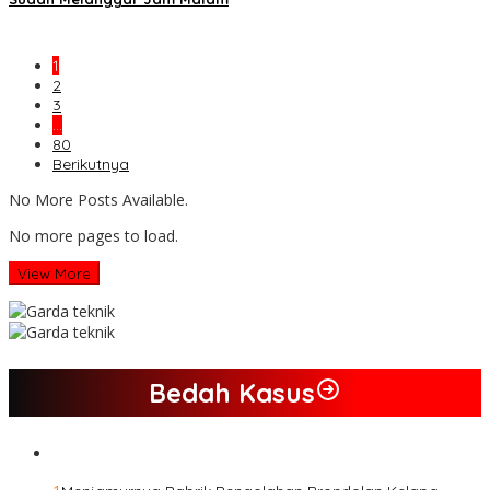
1
2
3
…
80
Berikutnya
No More Posts Available.
No more pages to load.
View More
Bedah Kasus