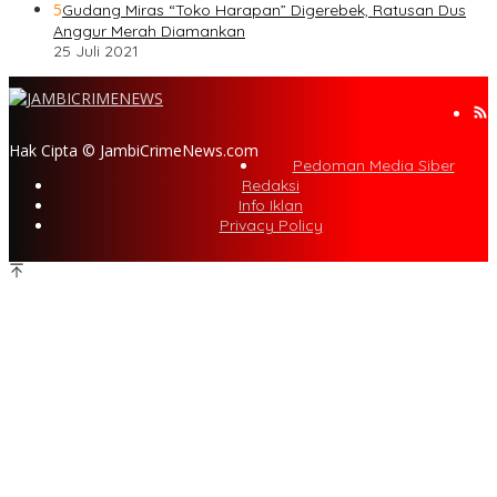
5
Gudang Miras “Toko Harapan” Digerebek, Ratusan Dus
Anggur Merah Diamankan
25 Juli 2021
Hak Cipta © JambiCrimeNews.com
Pedoman Media Siber
Redaksi
Info Iklan
Privacy Policy