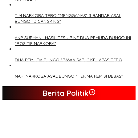
TIM NARKOBA TEBO “MENGGANAS” 3 BANDAR ASAL
BUNGO “DICANGKING”
AKP SUBHAN : HASIL TES URINE DUA PEMUDA BUNGO INI
“POSITIF NARKOBA”
DUA PEMUDA BUNGO “BAWA SABU” KE LAPAS TEBO
NAPI NARKOBA ASAL BUNGO “TERIMA REMISI BEBAS”
Berita Politik
Tim Sayap Pejuang Siliwangi Indonesia Siap Menangkan
Jumiwan Aguza – Maidani
Kader Partai Perindo Bungo Siap Berjuang Menangkan Jumiwan