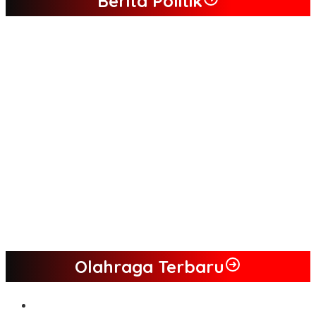
Berita Politik
Tim Sayap Pejuang Siliwangi Indonesia Siap Menangkan
Jumiwan Aguza – Maidani
Kader Partai Perindo Bungo Siap Berjuang Menangkan Jumiwan
– Maidani
Semua Pimpinan DPRD Bungo Ada di Koalisi, Akan Berjuang
Menangkan Pasangan ” JADI ” Jumiwan – Maidani.
Nilai Program Lebih Merakyat, Tomas Dusun Lubuk Beringin Ajak
Dukung JADI
Kompak, Ratusan Tokoh Sari Mulya Solid Menangkan Pasangan
Jumiwan – Maidani
Olahraga Terbaru