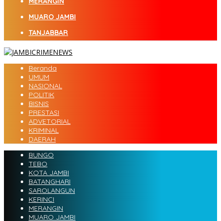
MERANGIN
MUARO JAMBI
TANJABBAR
Beranda
UMUM
NASIONAL
POLITIK
BISNIS
PRESTASI
ADVETORIAL
KRIMINAL
DAERAH
BUNGO
TEBO
KOTA JAMBI
BATANGHARI
SAROLANGUN
KERINCI
MERANGIN
MUARO JAMBI