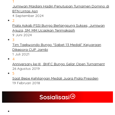
1
Jumiwan Maidani Hadiri Penutupan Turnamen Domino di
BTN Lintas Asri
4 September 2024
2
Piala Askab PSSI Bungo Berlangsung Sukses, Jumiwan
Aguza, SM. MM Ucapkan Terimakasih
9 Juni 2024
3
Tim Taekwondo Bungo “Sabet 13 Medali” Kejuaraan
Dikepora CUP Jambi
1 Juli 2021
4
Anniversary ke-III , BHFC Bungo Gelar Open Turnament
26 Agustus 2019
5
Saat Bepe Kehilangan Medali Juara Piala Presiden
19 Februari 2018
Sosialisasi