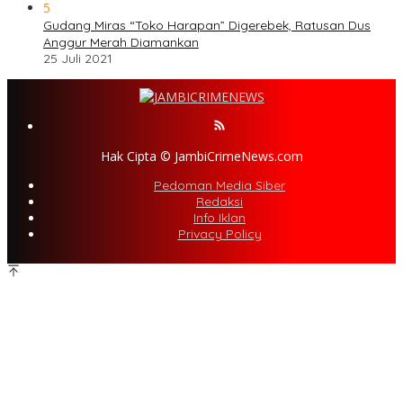
5
Gudang Miras “Toko Harapan” Digerebek, Ratusan Dus
Anggur Merah Diamankan
25 Juli 2021
Hak Cipta © JambiCrimeNews.com
Pedoman Media Siber
Redaksi
Info Iklan
Privacy Policy