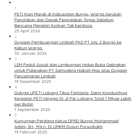
1
PETI Kian Marak di Kabupaten Bungo, Warga Serukan
Penolakan dan Desak Penindakan Tegas Sebelum
Bencana Menelan Korban Tak berdosa.
25 April 2026
2
Dugaan Pembuangan Limbah PKS PT SAL 2 Bungo ke
Kebun Warga.
30 Januari 2026
3
LSM Peduli Sosial dan Lingkungan Hidup Buka Gebrakan
untuk Pidanakan PT Samudera Nabati Mas atas Dugaan
Pencemaran Limbah
19 Desember 2025
4
Diduga UPETI Lobang Tikus Fantastis, Demi Kondusifnya
Kegiatan PETI Hingga 10 Jt Per Lobang Total 1 Milyar Lebih
per Bulan
1 September 2025
5
Kunjungan Perdana Ketua DPRD Bungo Muhammad
Adani, SH., M.k.n. Di UMKM Dusun Purwobakti
19 Februari 2025