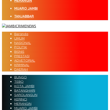
MERANGIN
MUARO JAMBI
TANJABBAR
Beranda
UMUM
NASIONAL
POLITIK
BISNIS
PRESTASI
ADVETORIAL
KRIMINAL
DAERAH
BUNGO
TEBO
KOTA JAMBI
BATANGHARI
SAROLANGUN
KERINCI
MERANGIN
MUARO JAMBI