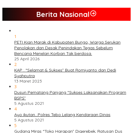
Berita Nasional
1
PETI Kian Marak di Kabupaten Bungo, Warga Serukan
Penolakan dan Desak Penindakan Tegas Sebelum
Bencana Menelan Korban Tak berdosa.
25 April 2026
2
KAP : “Selamat & Sukses” Buat Romiyanto dan Dedi
Syahputra
13 Maret 2023
3
Dusun Pematang Panjang “Sukses Laksanakan Program
BSPS”
5 Agustus 2021
4
Ayo ikutan…Polres Tebo Lelang Kendaraan Dinas
5 Agustus 2021
5
Gudang Miras “Toko Harapan” Digerebek, Ratusan Dus