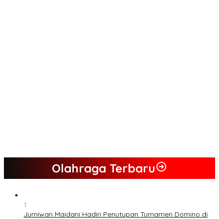
Tim Sayap Pejuang Siliwangi Indonesia Siap Menangkan
Jumiwan Aguza – Maidani
Kader Partai Perindo Bungo Siap Berjuang Menangkan Jumiwan
– Maidani
Semua Pimpinan DPRD Bungo Ada di Koalisi, Akan Berjuang
Menangkan Pasangan ” JADI ” Jumiwan – Maidani.
Nilai Program Lebih Merakyat, Tomas Dusun Lubuk Beringin Ajak
Dukung JADI
Kompak, Ratusan Tokoh Sari Mulya Solid Menangkan Pasangan
Jumiwan – Maidani
Olahraga Terbaru
1
Jumiwan Maidani Hadiri Penutupan Turnamen Domino di