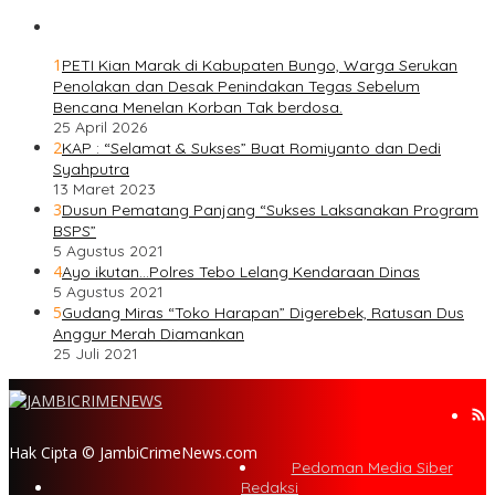
1
PETI Kian Marak di Kabupaten Bungo, Warga Serukan
Penolakan dan Desak Penindakan Tegas Sebelum
Bencana Menelan Korban Tak berdosa.
25 April 2026
2
KAP : “Selamat & Sukses” Buat Romiyanto dan Dedi
Syahputra
13 Maret 2023
3
Dusun Pematang Panjang “Sukses Laksanakan Program
BSPS”
5 Agustus 2021
4
Ayo ikutan…Polres Tebo Lelang Kendaraan Dinas
5 Agustus 2021
5
Gudang Miras “Toko Harapan” Digerebek, Ratusan Dus
Anggur Merah Diamankan
25 Juli 2021
Hak Cipta © JambiCrimeNews.com
Pedoman Media Siber
Redaksi