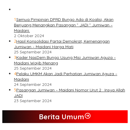
1
Semua Pimpinan DPRD Bungo Ada di Koalisi, Akan
Berjuang Menangkan Pasangan ” JADI ” Jumiwan –
Maidani.
2 Oktober 2024
2
Hasil Konsolidasi Partai Demokrat, Kemenangan
Jumiwan – Maidani Harga Mati
25 September 2024
3
Kader NasDem Bungo Usung Misi Jumiwan Aguza –
Maidani Wajib Menang
25 September 2024
4
Pelaku UMKM Akan Jadi Perhatian Jumiwan Aguza –
Maidani
24 September 2024
5
Pasangan Jumiwan – Maidani Nomor Urut 2 : Insya Allah
JADI
23 September 2024
Berita Umum