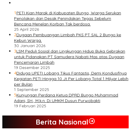
1
PETI Kian Marak di Kabupaten Bungo, Warga Serukan
Penolakan dan Desak Penindakan Tegas Sebelum
Bencana Menelan Korban Tak berdosa.
25 April 2026
2
Dugaan Pembuangan Limbah PKS PT SAL 2 Bungo ke
Kebun Warga.
30 Januari 2026
3
LSM Peduli Sosial dan Lingkungan Hidup Buka Gebrakan
untuk Pidanakan PT Samudera Nabati Mas atas Dugaan
Pencemaran Limbah
19 Desember 2025
4
Diduga UPETI Lobang Tikus Fantastis, Demi Kondusifnya
Kegiatan PETI Hingga 10 Jt Per Lobang Total 1 Milyar Lebih
per Bulan
1 September 2025
5
Kunjungan Perdana Ketua DPRD Bungo Muhammad
Adani, SH., M.k.n. Di UMKM Dusun Purwobakti
19 Februari 2025
Berita Nasional