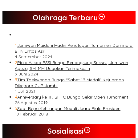
Jumiwan – Maidani
Olahraga Terbaru
1
Jumiwan Maidani Hadiri Penutupan Turnamen Domino di
BTN Lintas Asri
4 September 2024
2
Piala Askab PSSI Bungo Berlangsung Sukses, Jumiwan
Aguza, SM. MM Ucapkan Terimakasih
9 Juni 2024
3
Tim Taekwondo Bungo “Sabet 13 Medali” Kejuaraan
Dikepora CUP Jambi
1 Juli 2021
4
Anniversary ke-III , BHFC Bungo Gelar Open Turnament
26 Agustus 2019
5
Saat Bepe Kehilangan Medali Juara Piala Presiden
19 Februari 2018
Sosialisasi