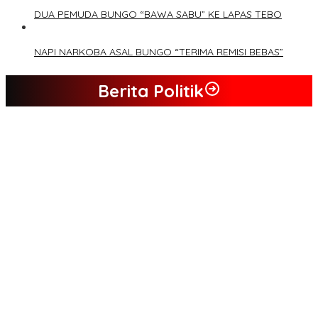
DUA PEMUDA BUNGO “BAWA SABU” KE LAPAS TEBO
NAPI NARKOBA ASAL BUNGO “TERIMA REMISI BEBAS”
Berita Politik
Tim Sayap Pejuang Siliwangi Indonesia Siap Menangkan
Jumiwan Aguza – Maidani
Kader Partai Perindo Bungo Siap Berjuang Menangkan Jumiwan
– Maidani
Semua Pimpinan DPRD Bungo Ada di Koalisi, Akan Berjuang
Menangkan Pasangan ” JADI ” Jumiwan – Maidani.
Nilai Program Lebih Merakyat, Tomas Dusun Lubuk Beringin Ajak
Dukung JADI
Kompak, Ratusan Tokoh Sari Mulya Solid Menangkan Pasangan