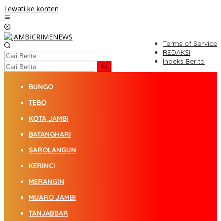
Lewati ke konten
Terms of Service
REDAKSI
Indeks Berita
BUNGO
TEBO
KOTA JAMBI
BATANGHARI
SAROLANGUN
KERINCI
MERANGIN
MUARO JAMBI
TANJABBAR