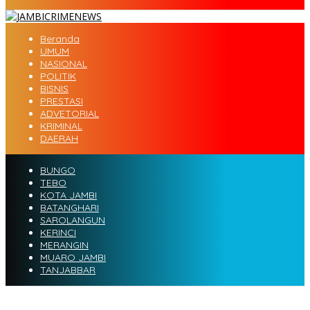
Beranda
UMUM
NASIONAL
POLITIK
BISNIS
PRESTASI
ADVETORIAL
KRIMINAL
DAERAH
BUNGO
TEBO
KOTA JAMBI
BATANGHARI
SAROLANGUN
KERINCI
MERANGIN
MUARO JAMBI
TANJABBAR