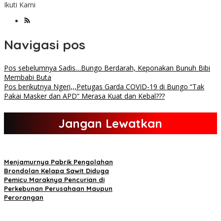
Ikuti Kami
Navigasi pos
Pos sebelumnya
Sadis…Bungo Berdarah, Keponakan Bunuh Bibi
Membabi Buta
Pos berikutnya
Ngeri,,,Petugas Garda COVID-19 di Bungo “Tak
Pakai Masker dan APD” Merasa Kuat dan Kebal???
Jangan Lewatkan
Menjamurnya Pabrik Pengolahan
Brondolan Kelapa Sawit Diduga
Pemicu Maraknya Pencurian di
Perkebunan Perusahaan Maupun
Perorangan