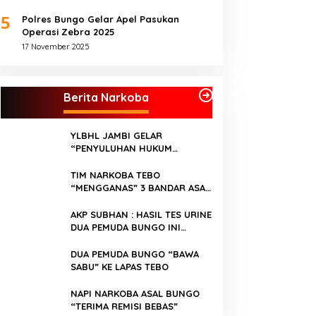
5
Polres Bungo Gelar Apel Pasukan
Operasi Zebra 2025
17 November 2025
Berita Narkoba
YLBHL JAMBI GELAR
“PENYULUHAN HUKUM
TENTANG NARKOBA”
TIM NARKOBA TEBO
“MENGGANAS” 3 BANDAR ASAL
BUNGO “DICANGKING”
AKP SUBHAN : HASIL TES URINE
DUA PEMUDA BUNGO INI
“POSITIF NARKOBA”
DUA PEMUDA BUNGO “BAWA
SABU” KE LAPAS TEBO
NAPI NARKOBA ASAL BUNGO
“TERIMA REMISI BEBAS”