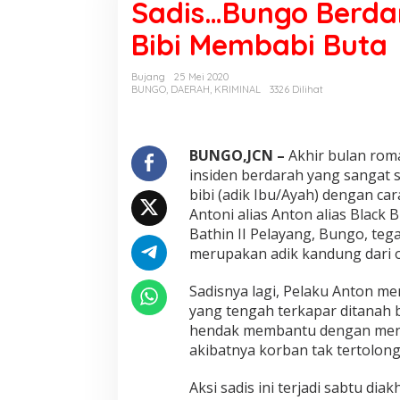
Sadis…Bungo Berda
d
i
Bibi Membabi Buta
s
.
.
Bujang
25 Mei 2020
.
BUNGO
,
DAERAH
,
KRIMINAL
3326 Dilihat
B
u
n
g
BUNGO,JCN –
Akhir bulan rom
o
insiden berdarah yang sangat 
B
bibi (adik Ibu/Ayah) dengan ca
e
Antoni alias Anton alias Black
r
Bathin II Pelayang, Bungo, teg
d
a
merupakan adik kandung dari o
r
a
Sadisnya lagi, Pelaku Anton 
h
yang tengah terkapar ditanah
,
hendak membantu dengan meng
K
e
akibatnya korban tak tertolong
p
o
Aksi sadis ini terjadi sabtu di
n