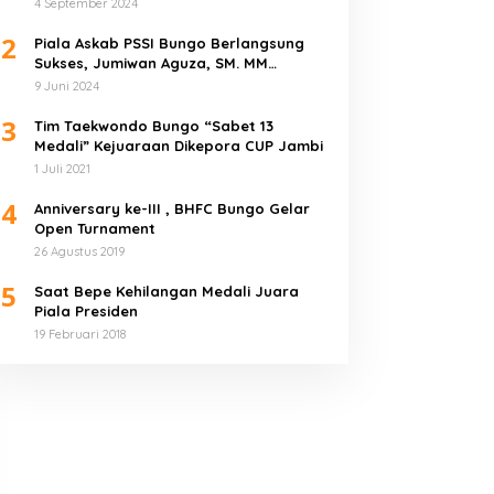
4 September 2024
2
Piala Askab PSSI Bungo Berlangsung
Sukses, Jumiwan Aguza, SM. MM
Ucapkan Terimakasih
9 Juni 2024
3
Tim Taekwondo Bungo “Sabet 13
Medali” Kejuaraan Dikepora CUP Jambi
1 Juli 2021
4
Anniversary ke-III , BHFC Bungo Gelar
Open Turnament
26 Agustus 2019
5
Saat Bepe Kehilangan Medali Juara
Piala Presiden
19 Februari 2018