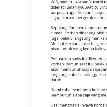
WIB, saat itu, korban Yuzarni
a
didekat rumahnya. Saat itu Di
k
a
berpesan agar korban menjempu
n
sigap, korban bergerak menuj
B
u
Sepulang dari menjemput uang 
n
rumah, Korban dihadang oleh p
u
h
juga, pelaku langsung menikam
B
Melihat korban masih bergera
i
pisau untuk yang kedua kalinya
b
i
Penusukan sadis itu diketahu
M
e
korban, namun saat itu, pela
m
akan membunuh siapa saja yan
b
langsung kabur meninggalkan 
a
darah.
b
i
B
“Kami coba membantu korban y
u
membunuh siapa saja yang mem
t
a
Usai menghabisi nyawa korban