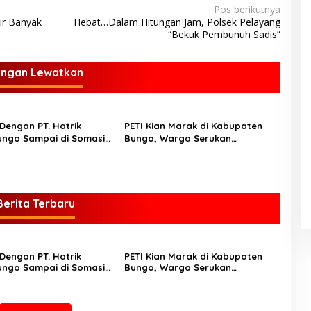
Pos berikutnya
lir Banyak
Hebat…Dalam Hitungan Jam, Polsek Pelayang
“Bekuk Pembunuh Sadis”
angan Lewatkan
Dengan PT. Hatrik
PETI Kian Marak di Kabupaten
ngo Sampai di Somasi
Bungo, Warga Serukan
kungan Hidup
Penolakan dan Desak
Penindakan Tegas Sebelum
Bencana Menelan Korban Tak
berdosa.
Berita Terbaru
Dengan PT. Hatrik
PETI Kian Marak di Kabupaten
ngo Sampai di Somasi
Bungo, Warga Serukan
kungan Hidup
Penolakan dan Desak
Penindakan Tegas Sebelum
Bencana Menelan Korban Tak