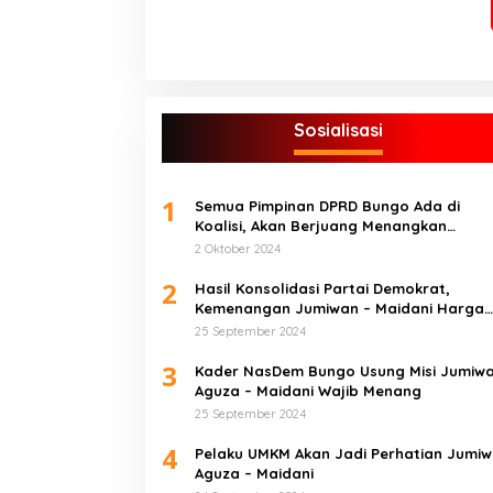
Sosialisasi
1
Semua Pimpinan DPRD Bungo Ada di
Koalisi, Akan Berjuang Menangkan
Pasangan ” JADI ” Jumiwan – Maidani.
2 Oktober 2024
2
Hasil Konsolidasi Partai Demokrat,
Kemenangan Jumiwan – Maidani Harga
Mati
25 September 2024
3
Kader NasDem Bungo Usung Misi Jumiw
Aguza – Maidani Wajib Menang
25 September 2024
4
Pelaku UMKM Akan Jadi Perhatian Jumi
Aguza – Maidani