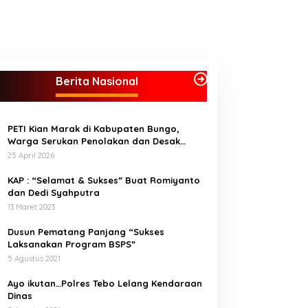
Berita Nasional
PETI Kian Marak di Kabupaten Bungo,
Warga Serukan Penolakan dan Desak
Penindakan Tegas Sebelum Bencana
25 April 2026
Menelan Korban Tak berdosa.
KAP : “Selamat & Sukses” Buat Romiyanto
dan Dedi Syahputra
13 Maret 2023
Dusun Pematang Panjang “Sukses
Laksanakan Program BSPS”
5 Agustus 2021
Ayo ikutan…Polres Tebo Lelang Kendaraan
Dinas