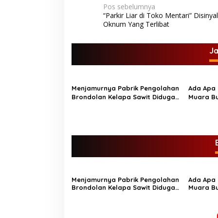
N
Pos sebelumnya
“Parkir Liar di Toko Mentari” Disinya
a
Oknum Yang Terlibat
v
i
J
g
a
s
Menjamurnya Pabrik Pengolahan
Ada Apa 
Brondolan Kelapa Sawit Diduga
Muara Bu
i
Pemicu Maraknya Pencurian di
LSM Ling
p
Perkebunan Perusahaan Maupun
Perorangan
o
s
Menjamurnya Pabrik Pengolahan
Ada Apa 
Brondolan Kelapa Sawit Diduga
Muara Bu
Pemicu Maraknya Pencurian di
LSM Ling
Perkebunan Perusahaan Maupun
Perorangan