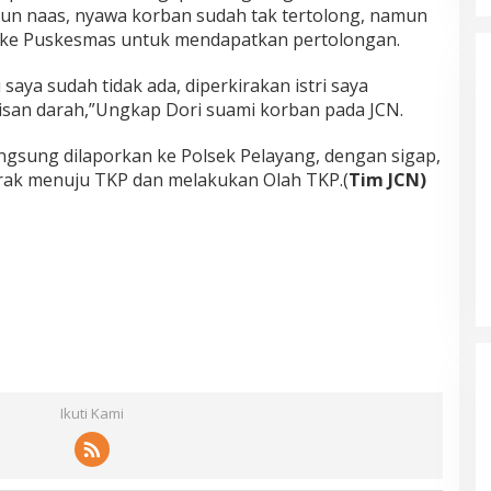
un naas, nyawa korban sudah tak tertolong, namun
ke Puskesmas untuk mendapatkan pertolongan.
Tim Sayap Pejuang Siliwangi
Indonesia Siap Menangkan
Jumiwan Aguza – Maidani
 saya sudah tidak ada, diperkirakan istri saya
isan darah,”Ungkap Dori suami korban pada JCN.
ngsung dilaporkan ke Polsek Pelayang, dengan sigap,
erak menuju TKP dan melakukan Olah TKP.(
Tim JCN)
Ikuti Kami