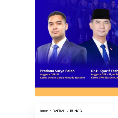
Home
/
DAERAH
/
BUNGO
S
a