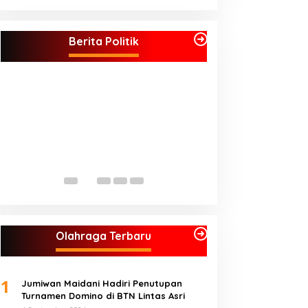
Kader Partai Perindo Bungo Siap
Semua Pimpinan
Berjuang Menangkan Jumiwan –
di Koalisi, Akan Berjuang
Berita Politik
Maidani
Menangkan Pasan
Jumiwan – Maidan
Olahraga Terbaru
1
Jumiwan Maidani Hadiri Penutupan
Turnamen Domino di BTN Lintas Asri