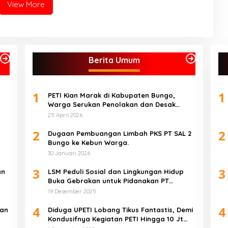
berdosa.
View More
Berita Umum
1
1
PETI Kian Marak di Kabupaten Bungo,
Warga Serukan Penolakan dan Desak
Penindakan Tegas Sebelum Bencana
25 April 2026
Menelan Korban Tak berdosa.
2
2
Dugaan Pembuangan Limbah PKS PT SAL 2
Bungo ke Kebun Warga.
30 Januari 2026
3
3
an
LSM Peduli Sosial dan Lingkungan Hidup
Buka Gebrakan untuk Pidanakan PT
Samudera Nabati Mas atas Dugaan
19 Desember 2025
Pencemaran Limbah
4
4
wan
Diduga UPETI Lobang Tikus Fantastis, Demi
Kondusifnya Kegiatan PETI Hingga 10 Jt