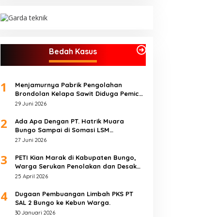
Bedah Kasus
1
Menjamurnya Pabrik Pengolahan
Brondolan Kelapa Sawit Diduga Pemicu
Maraknya Pencurian di Perkebunan
29 Juni 2026
Perusahaan Maupun Perorangan
2
Ada Apa Dengan PT. Hatrik Muara
Bungo Sampai di Somasi LSM
Lingkungan Hidup
27 Juni 2026
3
PETI Kian Marak di Kabupaten Bungo,
Warga Serukan Penolakan dan Desak
Penindakan Tegas Sebelum Bencana
25 April 2026
Menelan Korban Tak berdosa.
4
Dugaan Pembuangan Limbah PKS PT
SAL 2 Bungo ke Kebun Warga.
30 Januari 2026