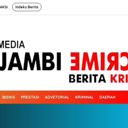
AKSI
Indeks Berita
BISNIS
PRESTASI
ADVETORIAL
KRIMINAL
DAERAH