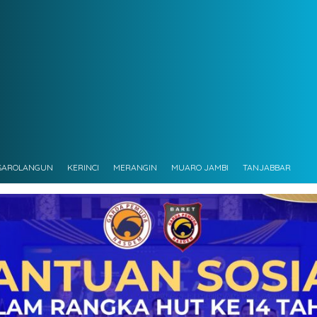
SAROLANGUN
KERINCI
MERANGIN
MUARO JAMBI
TANJABBAR