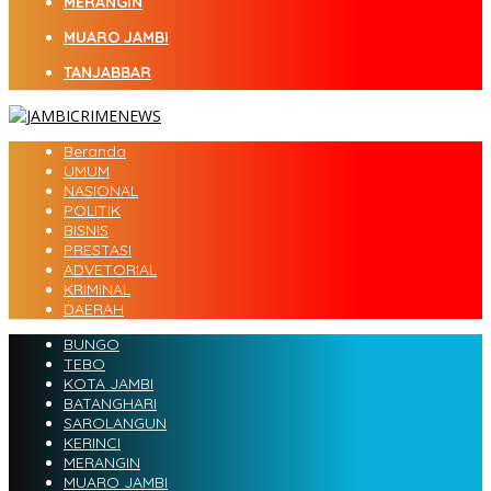
MERANGIN
MUARO JAMBI
TANJABBAR
Beranda
UMUM
NASIONAL
POLITIK
BISNIS
PRESTASI
ADVETORIAL
KRIMINAL
DAERAH
BUNGO
TEBO
KOTA JAMBI
BATANGHARI
SAROLANGUN
KERINCI
MERANGIN
MUARO JAMBI