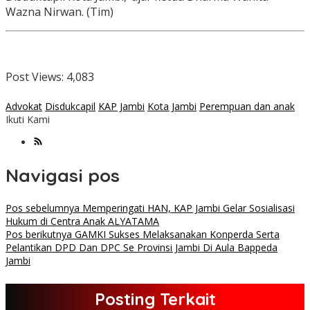
Wazna Nirwan. (Tim)
Post Views:
4,083
Advokat
Disdukcapil
KAP Jambi
Kota Jambi
Perempuan dan anak
Ikuti Kami
Navigasi pos
Pos sebelumnya
Memperingati HAN, KAP Jambi Gelar Sosialisasi
Hukum di Centra Anak ALYATAMA
Pos berikutnya
GAMKI Sukses Melaksanakan Konperda Serta
Pelantikan DPD Dan DPC Se Provinsi Jambi Di Aula Bappeda
Jambi
Posting Terkait