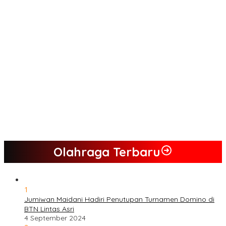
Jumiwan Aguza – Maidani
Kader Partai Perindo Bungo Siap Berjuang Menangkan Jumiwan
– Maidani
Semua Pimpinan DPRD Bungo Ada di Koalisi, Akan Berjuang
Menangkan Pasangan ” JADI ” Jumiwan – Maidani.
Nilai Program Lebih Merakyat, Tomas Dusun Lubuk Beringin Ajak
Dukung JADI
Kompak, Ratusan Tokoh Sari Mulya Solid Menangkan Pasangan
Jumiwan – Maidani
Olahraga Terbaru
1
Jumiwan Maidani Hadiri Penutupan Turnamen Domino di
BTN Lintas Asri
4 September 2024