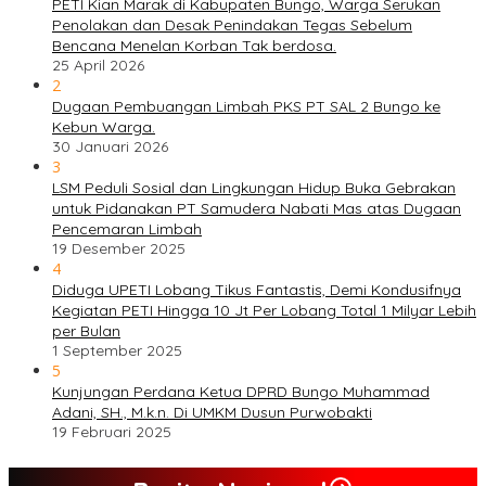
PETI Kian Marak di Kabupaten Bungo, Warga Serukan
Penolakan dan Desak Penindakan Tegas Sebelum
Bencana Menelan Korban Tak berdosa.
25 April 2026
2
Dugaan Pembuangan Limbah PKS PT SAL 2 Bungo ke
Kebun Warga.
30 Januari 2026
3
LSM Peduli Sosial dan Lingkungan Hidup Buka Gebrakan
untuk Pidanakan PT Samudera Nabati Mas atas Dugaan
Pencemaran Limbah
19 Desember 2025
4
Diduga UPETI Lobang Tikus Fantastis, Demi Kondusifnya
Kegiatan PETI Hingga 10 Jt Per Lobang Total 1 Milyar Lebih
per Bulan
1 September 2025
5
Kunjungan Perdana Ketua DPRD Bungo Muhammad
Adani, SH., M.k.n. Di UMKM Dusun Purwobakti
19 Februari 2025