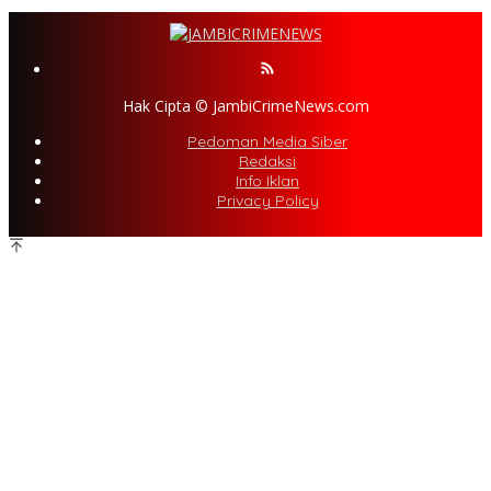
Hak Cipta © JambiCrimeNews.com
Pedoman Media Siber
Redaksi
Info Iklan
Privacy Policy