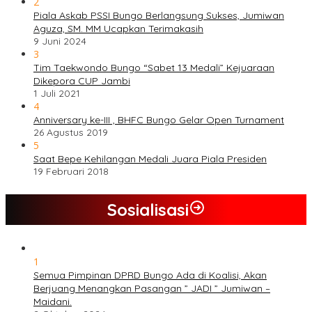
2
Piala Askab PSSI Bungo Berlangsung Sukses, Jumiwan
Aguza, SM. MM Ucapkan Terimakasih
9 Juni 2024
3
Tim Taekwondo Bungo “Sabet 13 Medali” Kejuaraan
Dikepora CUP Jambi
1 Juli 2021
4
Anniversary ke-III , BHFC Bungo Gelar Open Turnament
26 Agustus 2019
5
Saat Bepe Kehilangan Medali Juara Piala Presiden
19 Februari 2018
Sosialisasi
1
Semua Pimpinan DPRD Bungo Ada di Koalisi, Akan
Berjuang Menangkan Pasangan ” JADI ” Jumiwan –
Maidani.