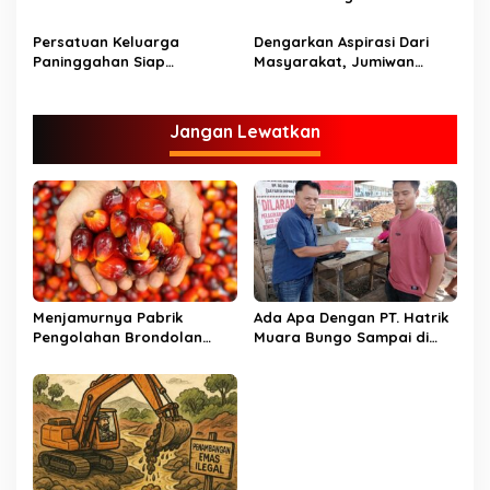
Sungai Binjai
Dukungan Kepada Jumiwan
Aguza – Maidani
Persatuan Keluarga
Dengarkan Aspirasi Dari
Paninggahan Siap
Masyarakat, Jumiwan
Menangkan JADI di Pilkada
Aguza Bermalam di Limbur
Bungo
Lubuk Mengkuang
Jangan Lewatkan
Menjamurnya Pabrik
Ada Apa Dengan PT. Hatrik
Pengolahan Brondolan
Muara Bungo Sampai di
Kelapa Sawit Diduga
Somasi LSM Lingkungan
Pemicu Maraknya
Hidup
Pencurian di Perkebunan
Perusahaan Maupun
Perorangan