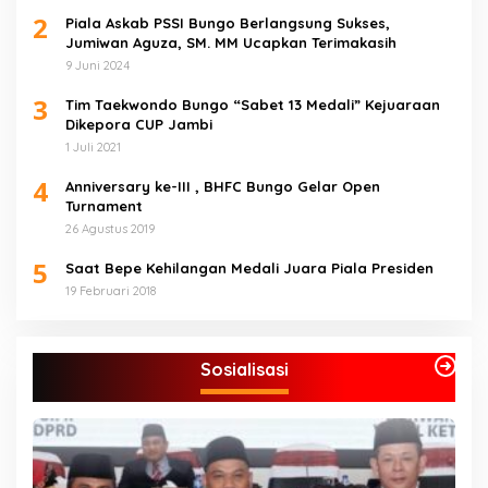
2
Piala Askab PSSI Bungo Berlangsung Sukses,
Jumiwan Aguza, SM. MM Ucapkan Terimakasih
9 Juni 2024
3
Tim Taekwondo Bungo “Sabet 13 Medali” Kejuaraan
Dikepora CUP Jambi
1 Juli 2021
4
Anniversary ke-III , BHFC Bungo Gelar Open
Turnament
26 Agustus 2019
5
Saat Bepe Kehilangan Medali Juara Piala Presiden
19 Februari 2018
Sosialisasi