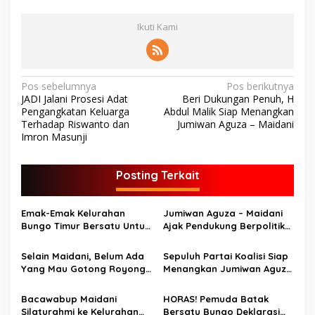
Ikuti Kami
N
Pos sebelumnya
Pos berikutnya
JADI Jalani Prosesi Adat
Beri Dukungan Penuh, H
a
Pengangkatan Keluarga
Abdul Malik Siap Menangkan
v
Terhadap Riswanto dan
Jumiwan Aguza – Maidani
Imron Masunji
i
g
Posting Terkait
a
s
Emak-Emak Kelurahan
Jumiwan Aguza – Maidani
i
Bungo Timur Bersatu Untuk
Ajak Pendukung Berpolitik
Kemenangan Jumiwan
Santun
p
Aguza – Maidani
Selain Maidani, Belum Ada
Sepuluh Partai Koalisi Siap
o
Yang Mau Gotong Royong
Menangkan Jumiwan Aguza
s
dengan Kami
– Maidani
Bacawabup Maidani
HORAS! Pemuda Batak
Silaturahmi ke Kelurahan
Bersatu Bungo Deklarasi