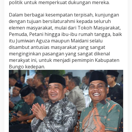
e
politik untuk memperkuat dukungan mereka.
n
a
Dalam berbagai kesempatan terpisah, kunjungan
n
dengan tujuan bersilaturahmi kepada seluruh
g
a
elemen masyarakat, mulai dari Tokoh Masyarakat,
n
Pemuda, Petani hingga ibu-ibu rumah tangga, baik
itu Jumiwan Aguza maupun Maidani selalu
disambut antusias masyarakat yang sangat
menginginkan pasangan yang sangat dikenal
merakyat ini, untuk menjadi pemimpin Kabupaten
Bungo kedepan.