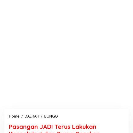
Home
/
DAERAH
/
BUNGO
P
a
Pasangan JADI Terus Lakukan
s
a