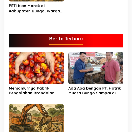
PETI Kian Marak di
Kabupaten Bungo, Warga
Serukan Penolakan dan
Desak Penindakan Tegas
Sebelum Bencana Menelan
Korban Tak berdosa.
Berita Terbaru
Menjamurnya Pabrik
Ada Apa Dengan PT. Hatrik
Pengolahan Brondolan
Muara Bungo Sampai di
Kelapa Sawit Diduga
Somasi LSM Lingkungan
Pemicu Maraknya
Hidup
Pencurian di Perkebunan
Perusahaan Maupun
Perorangan