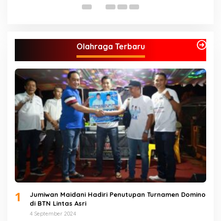
J
Olahraga Terbaru
1
Jumiwan Maidani Hadiri Penutupan Turnamen Domino
di BTN Lintas Asri
4 September 2024