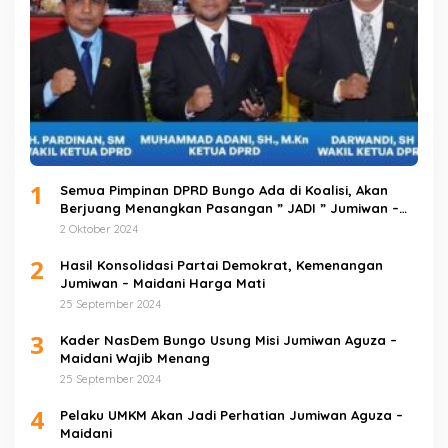
1
Semua Pimpinan DPRD Bungo Ada di Koalisi, Akan
Berjuang Menangkan Pasangan ” JADI ” Jumiwan –
Maidani.
2 Oktober 2024
2
Hasil Konsolidasi Partai Demokrat, Kemenangan
Jumiwan – Maidani Harga Mati
25 September 2024
3
Kader NasDem Bungo Usung Misi Jumiwan Aguza –
Maidani Wajib Menang
25 September 2024
4
Pelaku UMKM Akan Jadi Perhatian Jumiwan Aguza –
Maidani