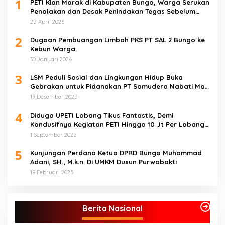
1
PETI Kian Marak di Kabupaten Bungo, Warga Serukan
Penolakan dan Desak Penindakan Tegas Sebelum
Bencana Menelan Korban Tak berdosa.
25 April 2026
2
Dugaan Pembuangan Limbah PKS PT SAL 2 Bungo ke
Kebun Warga.
30 Januari 2026
3
LSM Peduli Sosial dan Lingkungan Hidup Buka
Gebrakan untuk Pidanakan PT Samudera Nabati Mas
atas Dugaan Pencemaran Limbah
19 Desember 2025
4
Diduga UPETI Lobang Tikus Fantastis, Demi
Kondusifnya Kegiatan PETI Hingga 10 Jt Per Lobang
Total 1 Milyar Lebih per Bulan
1 September 2025
5
Kunjungan Perdana Ketua DPRD Bungo Muhammad
Adani, SH., M.k.n. Di UMKM Dusun Purwobakti
19 Februari 2025
Berita Nasional