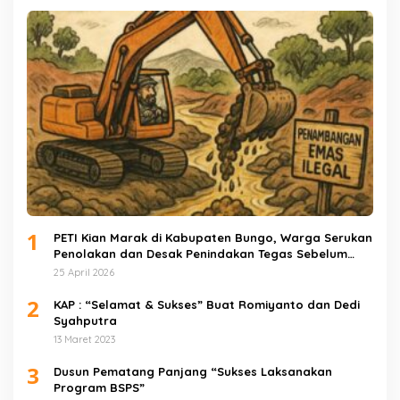
1
PETI Kian Marak di Kabupaten Bungo, Warga Serukan
Penolakan dan Desak Penindakan Tegas Sebelum
Bencana Menelan Korban Tak berdosa.
25 April 2026
2
KAP : “Selamat & Sukses” Buat Romiyanto dan Dedi
Syahputra
13 Maret 2023
3
Dusun Pematang Panjang “Sukses Laksanakan
Program BSPS”