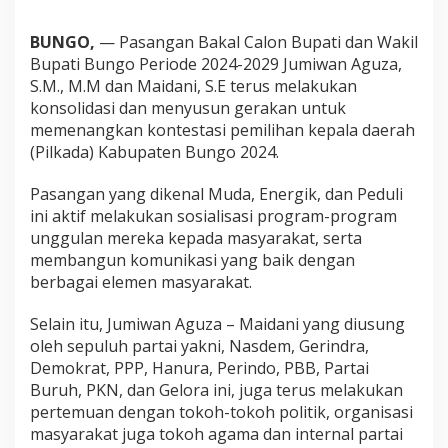
l
i
BUNGO,
— Pasangan Bakal Calon Bupati dan Wakil
d
Bupati Bungo Periode 2024-2029 Jumiwan Aguza,
a
S.M., M.M dan Maidani, S.E terus melakukan
s
konsolidasi dan menyusun gerakan untuk
i
d
memenangkan kontestasi pemilihan kepala daerah
a
(Pilkada) Kabupaten Bungo 2024.
n
S
Pasangan yang dikenal Muda, Energik, dan Peduli
u
ini aktif melakukan sosialisasi program-program
s
u
unggulan mereka kepada masyarakat, serta
n
membangun komunikasi yang baik dengan
G
berbagai elemen masyarakat.
e
r
Selain itu, Jumiwan Aguza – Maidani yang diusung
a
k
oleh sepuluh partai yakni, Nasdem, Gerindra,
a
Demokrat, PPP, Hanura, Perindo, PBB, Partai
n
Buruh, PKN, dan Gelora ini, juga terus melakukan
P
pertemuan dengan tokoh-tokoh politik, organisasi
e
m
masyarakat juga tokoh agama dan internal partai