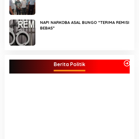
NAPI NARKOBA ASAL BUNGO “TERIMA REMISI
BEBAS”
Kader Partai Perindo Bungo Siap Berjuang
Menangkan Jumiwan – Maidani
Berita Politik
S
A