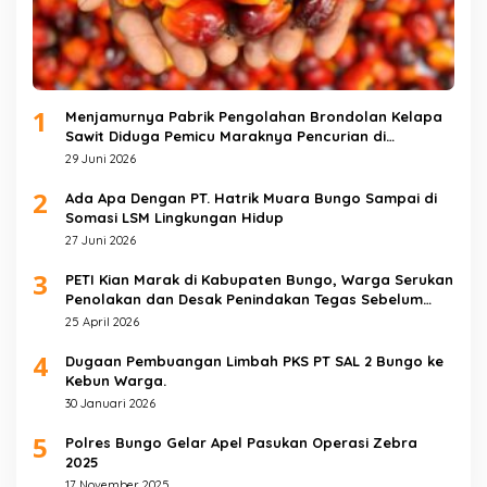
1
Menjamurnya Pabrik Pengolahan Brondolan Kelapa
Sawit Diduga Pemicu Maraknya Pencurian di
Perkebunan Perusahaan Maupun Perorangan
29 Juni 2026
2
Ada Apa Dengan PT. Hatrik Muara Bungo Sampai di
Somasi LSM Lingkungan Hidup
27 Juni 2026
3
PETI Kian Marak di Kabupaten Bungo, Warga Serukan
Penolakan dan Desak Penindakan Tegas Sebelum
Bencana Menelan Korban Tak berdosa.
25 April 2026
4
Dugaan Pembuangan Limbah PKS PT SAL 2 Bungo ke
Kebun Warga.
30 Januari 2026
5
Polres Bungo Gelar Apel Pasukan Operasi Zebra
2025
17 November 2025