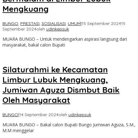
Mengkuang
BUNGO
,
PRESTASI
,
SOSIALISASI
,
UMUM
|
15 September 2024
15
September 2024
oleh
udinkepsuk
MUARA BUNGO – Untuk mendengarkan aspirasi langsung dari
masyarakat, bakal calon Bupati
Silaturahmi ke Kecamatan
Limbur Lubuk Mengkuang,
Jumiwan Aguza Dismbut Baik
Oleh Masyarakat
BUNGO
|
14 September 2024
oleh
udinkepsuk
MUARA BUNGO – Bakal calon Bupati Bungo Jumiwan Aguza, S.M.,
M.M menggelar