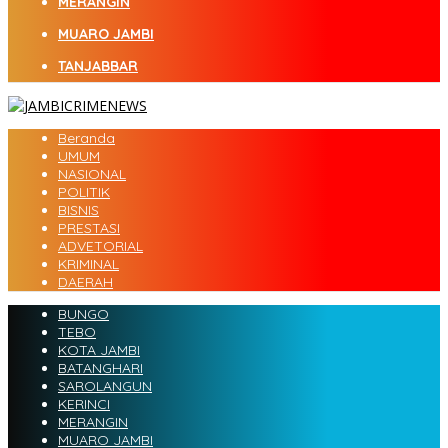
MERANGIN
MUARO JAMBI
TANJABBAR
Beranda
UMUM
NASIONAL
POLITIK
BISNIS
PRESTASI
ADVETORIAL
KRIMINAL
DAERAH
BUNGO
TEBO
KOTA JAMBI
BATANGHARI
SAROLANGUN
KERINCI
MERANGIN
MUARO JAMBI