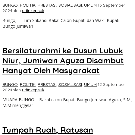
BUNGO
,
POLITIK
,
PRESTASI
,
SOSIALISASI
,
UMUM
|
13 September
2024
oleh
udinkepsuk
Bungo, — Tim Srikandi Bakal Calon Bupati dan Wakil Bupati
Bungo Jumiwan
Bersilaturahmi ke Dusun Lubuk
Niur, Jumiwan Aguza Disambut
Hanyat Oleh Masyarakat
BUNGO
,
POLITIK
,
PRESTASI
,
SOSIALISASI
,
UMUM
|
12 September
2024
oleh
udinkepsuk
MUARA BUNGO – Bakal calon Bupati Bungo Jumiwan Aguza, S.M.,
M.M menggelar
Tumpah Ruah, Ratusan