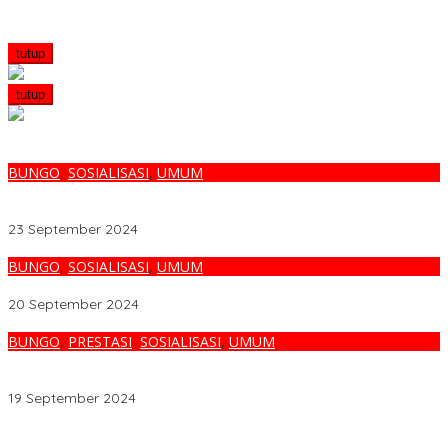
tutup
tutup
BUNGO
,
SOSIALISASI
,
UMUM
Emak-Emak Kelurahan Bungo Timur Bersatu Untuk Kemenangan
Jumiwan Aguza – Maidani
23 September 2024
BUNGO
,
SOSIALISASI
,
UMUM
Jumiwan Aguza – Maidani Ajak Pendukung Berpolitik Santun
20 September 2024
BUNGO
,
PRESTASI
,
SOSIALISASI
,
UMUM
Selain Maidani, Belum Ada Yang Mau Gotong Royong dengan
Kami
19 September 2024
Melalui BNIdirect Bisnis, BNI Dukung Efisiensi Pengelolaan