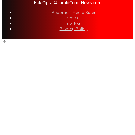
Hak Cipta © JambiCrimeNews.com
Pedoman Media Siber
Redaksi
Info Iklan
Privacy Policy