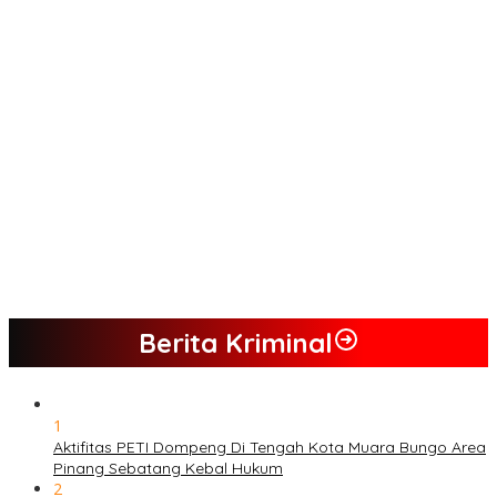
Keuangan UMKM
Menjamurnya Pabrik Pengolahan Brondolan Kelapa Sawit
Diduga Pemicu Maraknya Pencurian di Perkebunan Perusahaan
Maupun Perorangan
Ada Apa Dengan PT. Hatrik Muara Bungo Sampai di Somasi LSM
Lingkungan Hidup
PETI Kian Marak di Kabupaten Bungo, Warga Serukan Penolakan
dan Desak Penindakan Tegas Sebelum Bencana Menelan
Korban Tak berdosa.
SMK N 6 Jadi Yang Terbaik Menjelang Ramadhan 1447 H
Berita Kriminal
1
Aktifitas PETI Dompeng Di Tengah Kota Muara Bungo Area
Pinang Sebatang Kebal Hukum
2