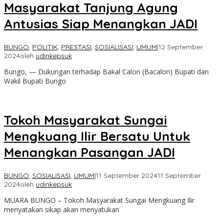
Masyarakat Tanjung Agung
Antusias Siap Menangkan JADI
BUNGO
,
POLITIK
,
PRESTASI
,
SOSIALISASI
,
UMUM
|
12 September
2024
oleh
udinkepsuk
Bungo, — Dukungan terhadap Bakal Calon (Bacalon) Bupati dan
Wakil Bupati Bungo
Tokoh Masyarakat Sungai
Mengkuang Ilir Bersatu Untuk
Menangkan Pasangan JADI
BUNGO
,
SOSIALISASI
,
UMUM
|
11 September 2024
11 September
2024
oleh
udinkepsuk
MUARA BUNGO – Tokoh Masyarakat Sungai Mengkuang Ilir
menyatakan sikap akan menyatukan