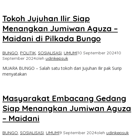
Tokoh Jujuhan Ilir Siap
Menangkan Jumiwan Aguza –
Maidani di Pilkada Bungo
BUNGO
,
POLITIK
,
SOSIALISASI
,
UMUM
|
10 September 2024
10
September 2024
oleh
udinkepsuk
MUARA BUNGO – Salah satu tokoh dari Jujuhan Ilir pak Surip
menyatakan
Masyarakat Embacang Gedang
Siap Menangkan Jumiwan Aguza
– Maidani
BUNGO
,
SOSIALISASI
,
UMUM
|
9 September 2024
oleh
udinkepsuk