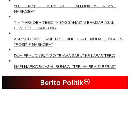
YLBHL JAMBI GELAR “PENYULUHAN HUKUM TENTANG
NARKOBA”
TIM NARKOBA TEBO “MENGGANAS” 3 BANDAR ASAL
BUNGO “DICANGKING”
AKP SUBHAN : HASIL TES URINE DUA PEMUDA BUNGO INI
“POSITIF NARKOBA”
DUA PEMUDA BUNGO “BAWA SABU” KE LAPAS TEBO
NAPI NARKOBA ASAL BUNGO “TERIMA REMISI BEBAS”
Berita Politik
Tim Sayap Pejuang Siliwangi Indonesia Siap Menangkan
Jumiwan Aguza – Maidani
Kader Partai Perindo Bungo Siap Berjuang Menangkan Jumiwan
– Maidani