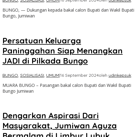
BUNGO
,
SOSIALISASI
,
UMUM
|
16 September 2024
oleh
udinkepsuk
BUNGO, — Dukungan kepada bakal calon Bupati dan Wakil Bupati
Bungo, Jumiwan
Persatuan Keluarga
Paninggahan Siap Menangkan
JADI di Pilkada Bungo
BUNGO
,
SOSIALISASI
,
UMUM
|
16 September 2024
oleh
udinkepsuk
MUARA BUNGO – Pasangan bakal calon Bupati dan Wakil Bupati
Bungo Jumiwan
Dengarkan Aspirasi Dari
Masyarakat, Jumiwan Aguza
Bermalam di Limbur Lubuk