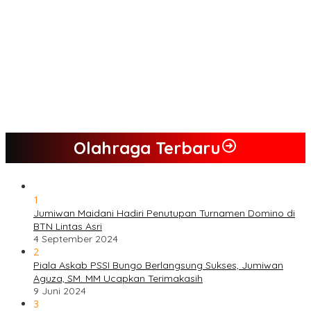
Semua Pimpinan DPRD Bungo Ada di Koalisi, Akan Berjuang
Menangkan Pasangan ” JADI ” Jumiwan – Maidani.
Nilai Program Lebih Merakyat, Tomas Dusun Lubuk Beringin Ajak
Dukung JADI
Kompak, Ratusan Tokoh Sari Mulya Solid Menangkan Pasangan
Jumiwan – Maidani
Olahraga Terbaru
1
Jumiwan Maidani Hadiri Penutupan Turnamen Domino di
BTN Lintas Asri
4 September 2024
2
Piala Askab PSSI Bungo Berlangsung Sukses, Jumiwan
Aguza, SM. MM Ucapkan Terimakasih
9 Juni 2024
3