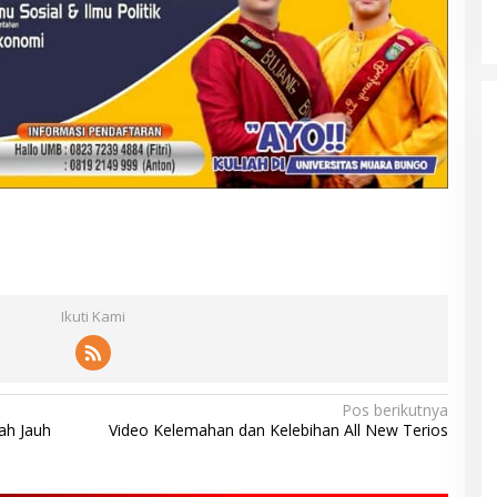
Jumiwan Aguza – Maidani
Ikuti Kami
Pos berikutnya
ah Jauh
Video Kelemahan dan Kelebihan All New Terios