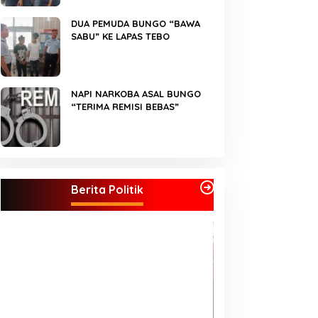
DUA PEMUDA BUNGO “BAWA
SABU” KE LAPAS TEBO
NAPI NARKOBA ASAL BUNGO
“TERIMA REMISI BEBAS”
Kader Partai Perindo Bungo Siap
Berjuang Menangkan Jumiwan –
Berita Politik
Maidani
Semua Pimpinan
di Koalisi, Akan Berjuang