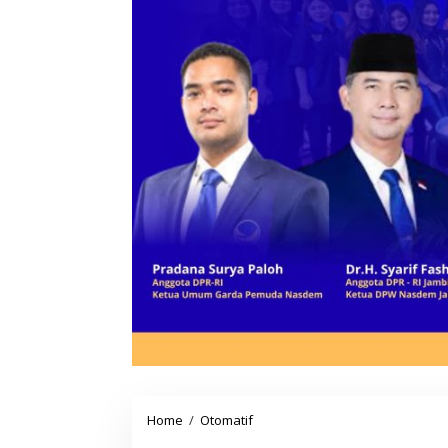
Home
/
Otomatif
B
e