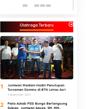
Menangkan Pasan
Jumiwan – Maidan
Olahraga Terbaru
1
Jumiwan Maidani Hadiri Penutupan
Turnamen Domino di BTN Lintas Asri
4 September 2024
2
Piala Askab PSSI Bungo Berlangsung
Sukses, Jumiwan Aguza, SM. MM