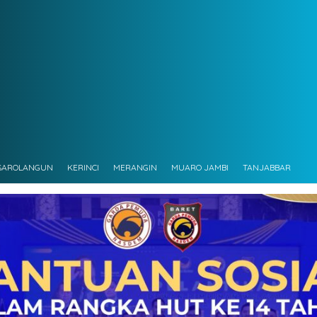
SAROLANGUN
KERINCI
MERANGIN
MUARO JAMBI
TANJABBAR