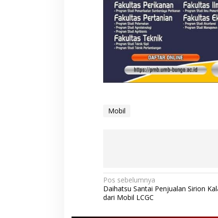
Mobil
N
Pos sebelumnya
Daihatsu Santai Penjualan Sirion Kal
a
dari Mobil LCGC
v