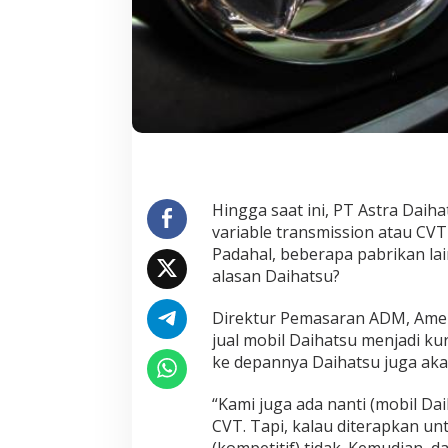
t
i
D
a
i
h
a
t
s
u
I
n
Hingga saat ini, PT Astra Dai
d
variable transmission atau CVT
o
Padahal, beberapa pabrikan lai
n
alasan Daihatsu?
e
s
i
Direktur Pemasaran ADM, Ame
a
jual mobil Daihatsu menjadi k
?
ke depannya Daihatsu juga a
“Kami juga ada nanti (mobil Dai
CVT. Tapi, kalau diterapkan u
(kompetitif) tidak. Kemudian, d