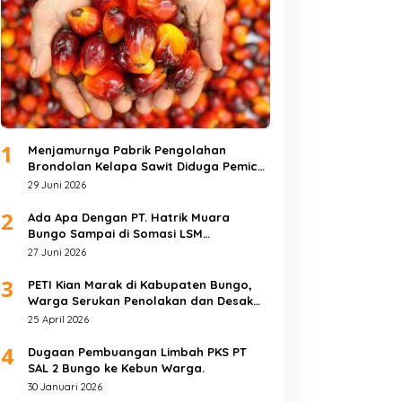
1
Menjamurnya Pabrik Pengolahan
Brondolan Kelapa Sawit Diduga Pemicu
Maraknya Pencurian di Perkebunan
29 Juni 2026
Perusahaan Maupun Perorangan
2
Ada Apa Dengan PT. Hatrik Muara
Bungo Sampai di Somasi LSM
Lingkungan Hidup
27 Juni 2026
3
PETI Kian Marak di Kabupaten Bungo,
Warga Serukan Penolakan dan Desak
Penindakan Tegas Sebelum Bencana
25 April 2026
Menelan Korban Tak berdosa.
4
Dugaan Pembuangan Limbah PKS PT
SAL 2 Bungo ke Kebun Warga.
30 Januari 2026