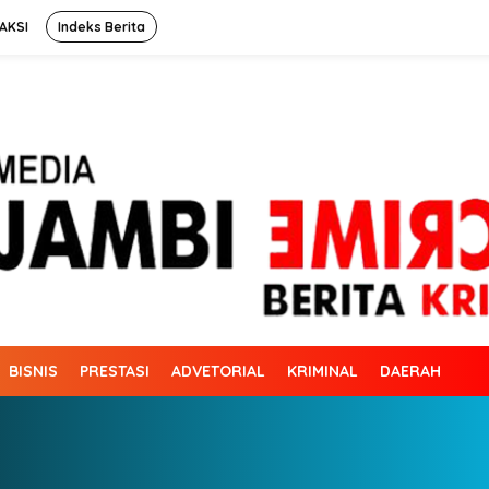
AKSI
Indeks Berita
BISNIS
PRESTASI
ADVETORIAL
KRIMINAL
DAERAH