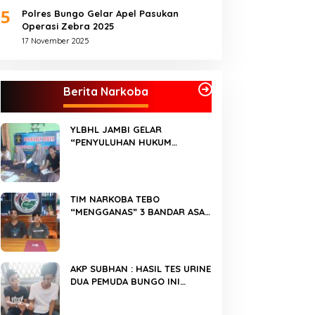
5
Polres Bungo Gelar Apel Pasukan
Operasi Zebra 2025
17 November 2025
Berita Narkoba
YLBHL JAMBI GELAR
“PENYULUHAN HUKUM
TENTANG NARKOBA”
TIM NARKOBA TEBO
“MENGGANAS” 3 BANDAR ASAL
BUNGO “DICANGKING”
AKP SUBHAN : HASIL TES URINE
DUA PEMUDA BUNGO INI
“POSITIF NARKOBA”