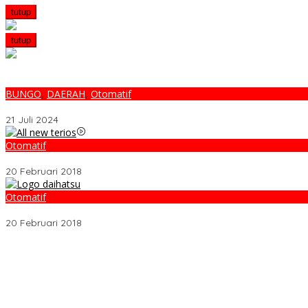
tutup
tutup
BUNGO
,
DAERAH
,
Otomatif
Penutupan Gasstrack Super Jumiwan Aguza 2024 Diwakili Direktur
21 Juli 2024
Otomatif
Video Kelemahan dan Kelebihan All New Terios
20 Februari 2018
Otomatif
Belum Pakai CVT, Apa yang Ditakuti Daihatsu Indonesia?
20 Februari 2018
Melalui BNIdirect Bisnis, BNI Dukung Efisiensi Pengelolaan Keuan
Menjamurnya Pabrik Pengolahan Brondolan Kelapa Sawit Diduga
Ada Apa Dengan PT. Hatrik Muara Bungo Sampai di Somasi LSM 