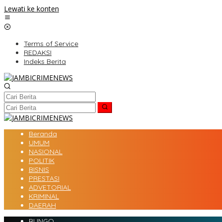
Lewati ke konten
Terms of Service
REDAKSI
Indeks Berita
Beranda
UMUM
NASIONAL
POLITIK
BISNIS
PRESTASI
ADVETORIAL
KRIMINAL
DAERAH
BUNGO