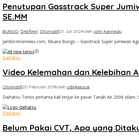
Penutupan Gasstrack Super Jumiwa
SE.MM
BUNGO
,
DAERAH
,
Otomatif
|
21 Juli 2024
oleh
john Kennedy
Jambicrimenews.com, Muara Bungo – Gasstrack Super Jumiwan Aguz
Daihatsu
Video Kelemahan dan Kelebihan Al
Otomatif
|
20 Februari 2018
oleh
udinkepsuk
Daihatsu Terios pertama kali terjun ke pasar Tanah Air 2006 silam. 
Daihatsu
Belum Pakai CVT, Apa yang Ditaku