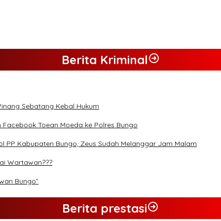
 dan Desak Penindakan Tegas Sebelum Bencana Menelan Korban Ta
Berita Kriminal
 Pinang Sebatang Kebal Hukum
n Facebook Toean Moeda ke Polres Bungo
Pol PP Kabupaten Bungo, Zeus Sudah Melanggar Jam Malam
rai Wartawan???
ewan Bungo”
Berita prestasi