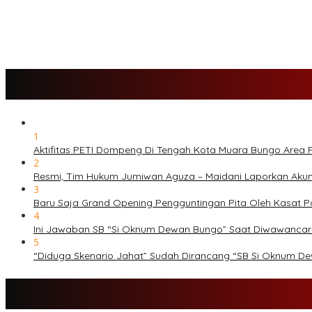
PETI Kian Marak di Kabupaten Bungo, Warga Serukan Penolakan
SMK N 6 Jadi Yang Terbaik Menjelang Ramadhan 1447 H
1
Aktifitas PETI Dompeng Di Tengah Kota Muara Bungo Area
2
Resmi, Tim Hukum Jumiwan Aguza – Maidani Laporkan Aku
3
Baru Saja Grand Opening Pengguntingan Pita Oleh Kasat 
4
Ini Jawaban SB “Si Oknum Dewan Bungo” Saat Diwawanca
5
“Diduga Skenario Jahat” Sudah Dirancang “SB Si Oknum D