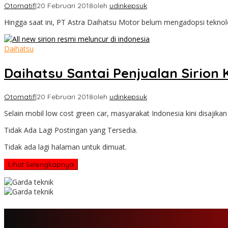
Otomatif
|
20 Februari 2018
oleh
udinkepsuk
Hingga saat ini, PT Astra Daihatsu Motor belum mengadopsi teknolo
Daihatsu
Daihatsu Santai Penjualan Sirion 
Otomatif
|
20 Februari 2018
oleh
udinkepsuk
Selain mobil low cost green car, masyarakat Indonesia kini disajik
Tidak Ada Lagi Postingan yang Tersedia.
Tidak ada lagi halaman untuk dimuat.
Lihat Selengkapnya