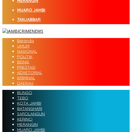
MERANGIN
MUARO JAMBI
TANJABBAR
Beranda
UMUM
NASIONAL
POLITIK
BISNIS
PRESTASI
ADVETORIAL
KRIMINAL
DAERAH
BUNGO
TEBO
KOTA JAMBI
BATANGHARI
SAROLANGUN
KERINCI
MERANGIN
MUARO JAMBI