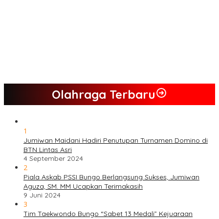
Semua Pimpinan DPRD Bungo Ada di Koalisi, Akan Berjuang
Menangkan Pasangan ” JADI ” Jumiwan – Maidani.
Nilai Program Lebih Merakyat, Tomas Dusun Lubuk Beringin Ajak
Dukung JADI
Kompak, Ratusan Tokoh Sari Mulya Solid Menangkan Pasangan
Jumiwan – Maidani
Olahraga Terbaru
1
Jumiwan Maidani Hadiri Penutupan Turnamen Domino di
BTN Lintas Asri
4 September 2024
2
Piala Askab PSSI Bungo Berlangsung Sukses, Jumiwan
Aguza, SM. MM Ucapkan Terimakasih
9 Juni 2024
3
Tim Taekwondo Bungo “Sabet 13 Medali” Kejuaraan