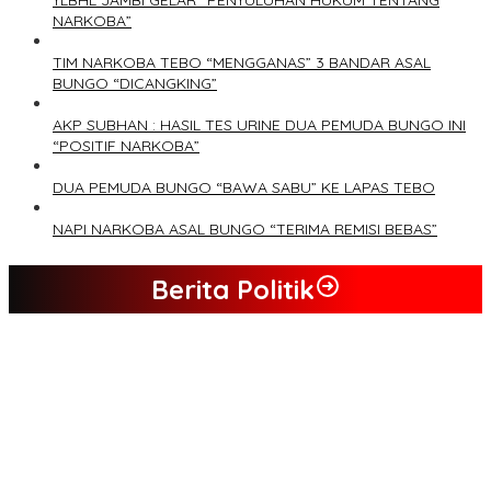
NARKOBA”
TIM NARKOBA TEBO “MENGGANAS” 3 BANDAR ASAL
BUNGO “DICANGKING”
AKP SUBHAN : HASIL TES URINE DUA PEMUDA BUNGO INI
“POSITIF NARKOBA”
DUA PEMUDA BUNGO “BAWA SABU” KE LAPAS TEBO
NAPI NARKOBA ASAL BUNGO “TERIMA REMISI BEBAS”
Berita Politik
Tim Sayap Pejuang Siliwangi Indonesia Siap Menangkan
Jumiwan Aguza – Maidani
Kader Partai Perindo Bungo Siap Berjuang Menangkan Jumiwan
– Maidani