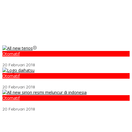
Otomatif
Video Kelemahan dan Kelebihan All New Terios
20 Februari 2018
Otomatif
Belum Pakai CVT, Apa yang Ditakuti Daihatsu Indonesia?
20 Februari 2018
Otomatif
Daihatsu Santai Penjualan Sirion Kalah Jauh dari Mobil LCGC
20 Februari 2018
Melalui BNIdirect Bisnis, BNI Dukung Efisiensi Pengelolaan
Keuangan UMKM