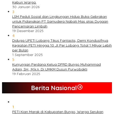
Kebun Warga.
30 Januari 2026
3
LSM Peduli Sosial dan Lingkungan Hidup Buka Gebrakan
untuk Pidanakan PT Samudera Nabati Mas atas Dugaan
Pencemaran Limbah
19 Desember 2025
4
Diduga UPETI Lobang Tikus Fantastis, Demi Kondusifnya
Kegiatan PETI Hingga 10 Jt Per Lobang Total 1 Milyar Lebih
per Bulan
1 September 2025
5
Kunjungan Perdana Ketua DPRD Bungo Muhammad
Adani, SH., M.k.n. Di UMKM Dusun Purwobakti
19 Februari 2025
Berita Nasional
1
PETI Kian Marak di Kabupaten Bungo, Warga Serukan