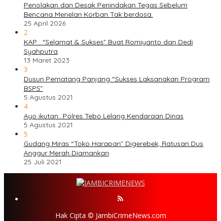
Penolakan dan Desak Penindakan Tegas Sebelum
Bencana Menelan Korban Tak berdosa.
25 April 2026
2
KAP : “Selamat & Sukses” Buat Romiyanto dan Dedi
Syahputra
13 Maret 2023
3
Dusun Pematang Panjang “Sukses Laksanakan Program
BSPS”
5 Agustus 2021
4
Ayo ikutan…Polres Tebo Lelang Kendaraan Dinas
5 Agustus 2021
5
Gudang Miras “Toko Harapan” Digerebek, Ratusan Dus
Anggur Merah Diamankan
25 Juli 2021
Hak Cipta © JambiCrimeNews.com