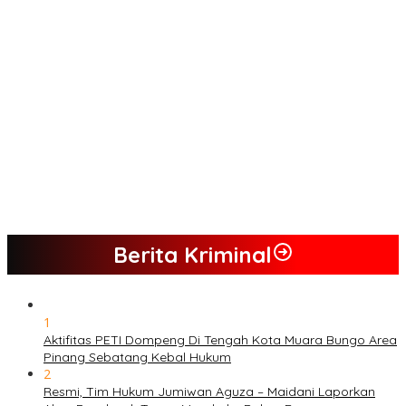
Menjamurnya Pabrik Pengolahan Brondolan Kelapa Sawit
Diduga Pemicu Maraknya Pencurian di Perkebunan Perusahaan
Maupun Perorangan
Ada Apa Dengan PT. Hatrik Muara Bungo Sampai di Somasi LSM
Lingkungan Hidup
PETI Kian Marak di Kabupaten Bungo, Warga Serukan Penolakan
dan Desak Penindakan Tegas Sebelum Bencana Menelan
Korban Tak berdosa.
SMK N 6 Jadi Yang Terbaik Menjelang Ramadhan 1447 H
Berita Kriminal
1
Aktifitas PETI Dompeng Di Tengah Kota Muara Bungo Area
Pinang Sebatang Kebal Hukum
2
Resmi, Tim Hukum Jumiwan Aguza – Maidani Laporkan