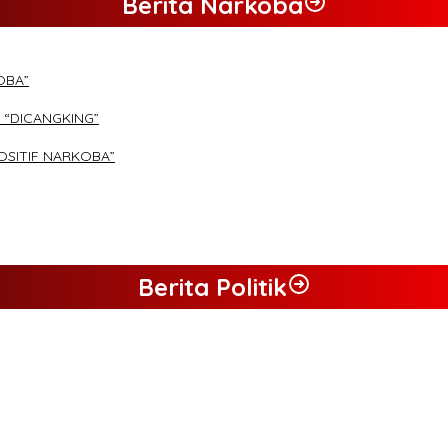
Berita Narkoba
OBA”
 “DICANGKING”
OSITIF NARKOBA”
Berita Politik
 Aguza – Maidani
 Maidani
ngkan Pasangan ” JADI ” Jumiwan – Maidani.