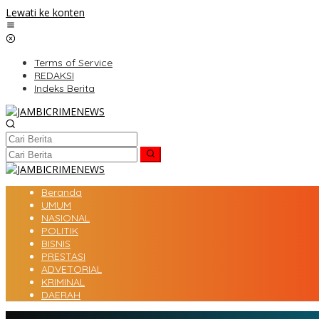
Lewati ke konten
Terms of Service
REDAKSI
Indeks Berita
Beranda
UMUM
NASIONAL
POLITIK
BISNIS
PRESTASI
ADVETORIAL
KRIMINAL
DAERAH