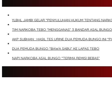
YLBHL JAMBI GELAR “PENYULUHAN HUKUM TENTANG NARK
TIM NARKOBA TEBO “MENGGANAS” 3 BANDAR ASAL BUNGO
AKP SUBHAN : HASIL TES URINE DUA PEMUDA BUNGO INI “P
DUA PEMUDA BUNGO “BAWA SABU” KE LAPAS TEBO
NAPI NARKOBA ASAL BUNGO “TERIMA REMISI BEBAS”
Tim Sayap Pejuang Siliwangi Indonesia Siap Menangkan Jumiwan
Kader Partai Perindo Bungo Siap Berjuang Menangkan Jumiwan –
Semua Pimpinan DPRD Bungo Ada di Koalisi, Akan Berjuang Mena