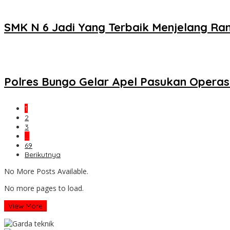
SMK N 6 Jadi Yang Terbaik Menjelang R
Polres Bungo Gelar Apel Pasukan Operas
1
2
3
…
69
Berikutnya
No More Posts Available.
No more pages to load.
View More