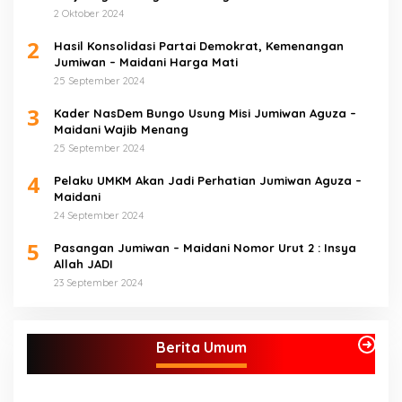
Maidani.
2 Oktober 2024
2
Hasil Konsolidasi Partai Demokrat, Kemenangan
Jumiwan – Maidani Harga Mati
25 September 2024
3
Kader NasDem Bungo Usung Misi Jumiwan Aguza –
Maidani Wajib Menang
25 September 2024
4
Pelaku UMKM Akan Jadi Perhatian Jumiwan Aguza –
Maidani
24 September 2024
5
Pasangan Jumiwan – Maidani Nomor Urut 2 : Insya
Allah JADI
23 September 2024
Berita Umum