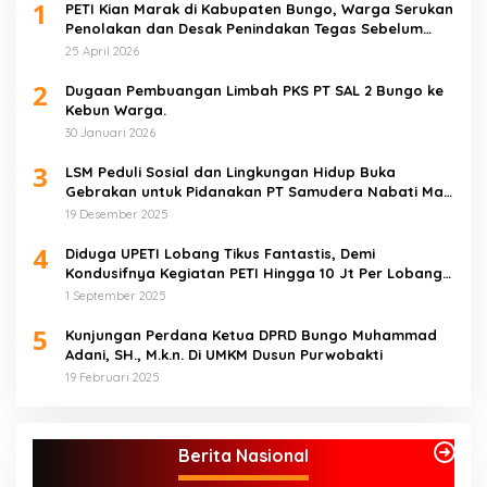
1
PETI Kian Marak di Kabupaten Bungo, Warga Serukan
Penolakan dan Desak Penindakan Tegas Sebelum
Bencana Menelan Korban Tak berdosa.
25 April 2026
2
Dugaan Pembuangan Limbah PKS PT SAL 2 Bungo ke
Kebun Warga.
30 Januari 2026
3
LSM Peduli Sosial dan Lingkungan Hidup Buka
Gebrakan untuk Pidanakan PT Samudera Nabati Mas
atas Dugaan Pencemaran Limbah
19 Desember 2025
4
Diduga UPETI Lobang Tikus Fantastis, Demi
Kondusifnya Kegiatan PETI Hingga 10 Jt Per Lobang
Total 1 Milyar Lebih per Bulan
1 September 2025
5
Kunjungan Perdana Ketua DPRD Bungo Muhammad
Adani, SH., M.k.n. Di UMKM Dusun Purwobakti
19 Februari 2025
Berita Nasional