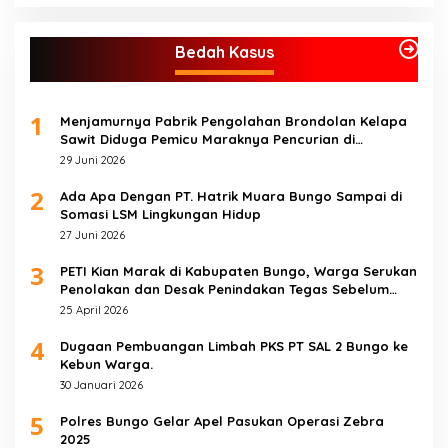
Bedah Kasus
1
Menjamurnya Pabrik Pengolahan Brondolan Kelapa
Sawit Diduga Pemicu Maraknya Pencurian di
Perkebunan Perusahaan Maupun Perorangan
29 Juni 2026
2
Ada Apa Dengan PT. Hatrik Muara Bungo Sampai di
Somasi LSM Lingkungan Hidup
27 Juni 2026
3
PETI Kian Marak di Kabupaten Bungo, Warga Serukan
Penolakan dan Desak Penindakan Tegas Sebelum
Bencana Menelan Korban Tak berdosa.
25 April 2026
4
Dugaan Pembuangan Limbah PKS PT SAL 2 Bungo ke
Kebun Warga.
30 Januari 2026
5
Polres Bungo Gelar Apel Pasukan Operasi Zebra
2025