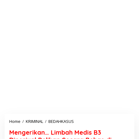
Home
/
KRIMINAL
/
BEDAHKASUS
M
e
Mengerikan… Limbah Medis B3
n
g