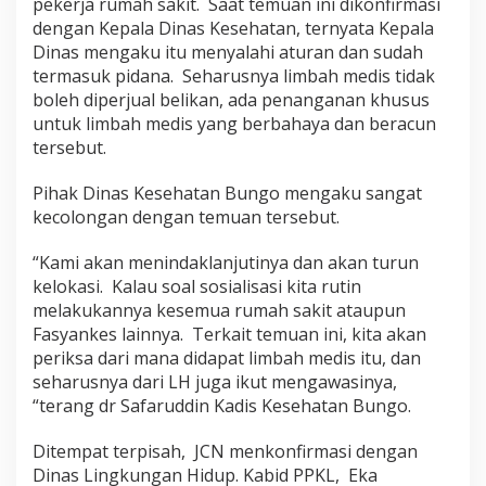
B
pekerja rumah sakit. Saat temuan ini dikonfirmasi
u
dengan Kepala Dinas Kesehatan, ternyata Kepala
n
Dinas mengaku itu menyalahi aturan dan sudah
g
termasuk pidana. Seharusnya limbah medis tidak
o
boleh diperjual belikan, ada penanganan khusus
untuk limbah medis yang berbahaya dan beracun
tersebut.
Pihak Dinas Kesehatan Bungo mengaku sangat
kecolongan dengan temuan tersebut.
“Kami akan menindaklanjutinya dan akan turun
kelokasi. Kalau soal sosialisasi kita rutin
melakukannya kesemua rumah sakit ataupun
Fasyankes lainnya. Terkait temuan ini, kita akan
periksa dari mana didapat limbah medis itu, dan
seharusnya dari LH juga ikut mengawasinya,
“terang dr Safaruddin Kadis Kesehatan Bungo.
Ditempat terpisah, JCN menkonfirmasi dengan
Dinas Lingkungan Hidup. Kabid PPKL, Eka