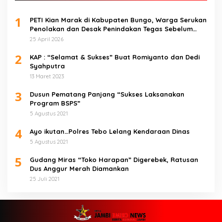
1
PETI Kian Marak di Kabupaten Bungo, Warga Serukan
Penolakan dan Desak Penindakan Tegas Sebelum
Bencana Menelan Korban Tak berdosa.
25 April 2026
2
KAP : “Selamat & Sukses” Buat Romiyanto dan Dedi
Syahputra
13 Maret 2023
3
Dusun Pematang Panjang “Sukses Laksanakan
Program BSPS”
5 Agustus 2021
4
Ayo ikutan…Polres Tebo Lelang Kendaraan Dinas
5 Agustus 2021
5
Gudang Miras “Toko Harapan” Digerebek, Ratusan
Dus Anggur Merah Diamankan
25 Juli 2021