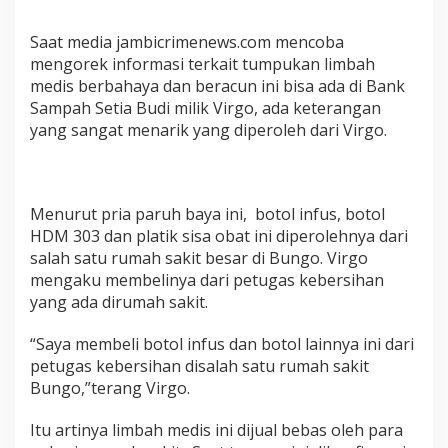
j
u
Saat media jambicrimenews.com mencoba
a
mengorek informasi terkait tumpukan limbah
l
medis berbahaya dan beracun ini bisa ada di Bank
B
Sampah Setia Budi milik Virgo, ada keterangan
e
l
yang sangat menarik yang diperoleh dari Virgo.
i
k
a
n
Menurut pria paruh baya ini, botol infus, botol
S
e
HDM 303 dan platik sisa obat ini diperolehnya dari
c
salah satu rumah sakit besar di Bungo. Virgo
a
mengaku membelinya dari petugas kebersihan
r
yang ada dirumah sakit.
a
B
e
“Saya membeli botol infus dan botol lainnya ini dari
b
petugas kebersihan disalah satu rumah sakit
a
Bungo,”terang Virgo.
s
d
Itu artinya limbah medis ini dijual bebas oleh para
i