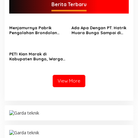
Berita Terbaru
Menjamurnya Pabrik
Ada Apa Dengan PT. Hatrik
Pengolahan Brondolan
Muara Bungo Sampai di
Kelapa Sawit Diduga
Somasi LSM Lingkungan
Pemicu Maraknya
Hidup
Pencurian di Perkebunan
Perusahaan Maupun
PETI Kian Marak di
Perorangan
Kabupaten Bungo, Warga
Serukan Penolakan dan
Desak Penindakan Tegas
Sebelum Bencana Menelan
Korban Tak berdosa.
View More