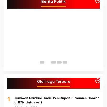
Menangkan Jumiwan – Maidani
Berita Politik
S
A
J
Olahraga Terbaru
1
Jumiwan Maidani Hadiri Penutupan Turnamen Domino
di BTN Lintas Asri