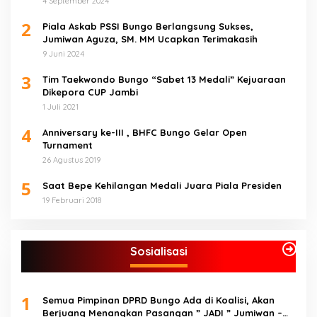
4 September 2024
2
Piala Askab PSSI Bungo Berlangsung Sukses,
Jumiwan Aguza, SM. MM Ucapkan Terimakasih
9 Juni 2024
3
Tim Taekwondo Bungo “Sabet 13 Medali” Kejuaraan
Dikepora CUP Jambi
1 Juli 2021
4
Anniversary ke-III , BHFC Bungo Gelar Open
Turnament
26 Agustus 2019
5
Saat Bepe Kehilangan Medali Juara Piala Presiden
19 Februari 2018
Sosialisasi
1
Semua Pimpinan DPRD Bungo Ada di Koalisi, Akan
Berjuang Menangkan Pasangan ” JADI ” Jumiwan –