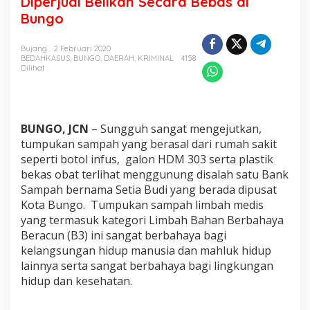
Diperjual Belikan Secara Bebas di
e
Bungo
r
i
k
Bujang
2 Februari 2020
BEDAHKASUS
,
BUNGO
,
DAERAH
,
KRIMINAL
4158
a
Dilihat
n
…
L
i
m
BUNGO, JCN
– Sungguh sangat mengejutkan,
b
tumpukan sampah yang berasal dari rumah sakit
a
seperti botol infus, galon HDM 303 serta plastik
h
M
bekas obat terlihat menggunung disalah satu Bank
e
Sampah bernama Setia Budi yang berada dipusat
d
Kota Bungo. Tumpukan sampah limbah medis
i
yang termasuk kategori Limbah Bahan Berbahaya
s
Beracun (B3) ini sangat berbahaya bagi
B
3
kelangsungan hidup manusia dan mahluk hidup
D
lainnya serta sangat berbahaya bagi lingkungan
i
hidup dan kesehatan.
p
e
r