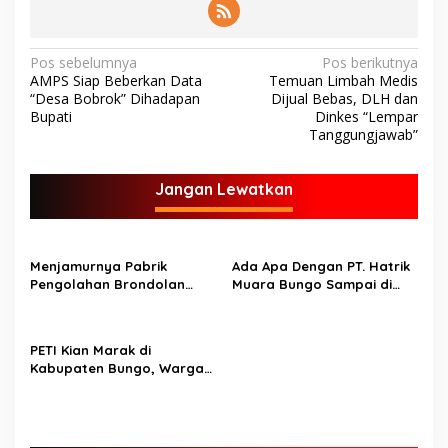
N
Pos sebelumnya
Pos berikutnya
AMPS Siap Beberkan Data
Temuan Limbah Medis
a
“Desa Bobrok” Dihadapan
Dijual Bebas, DLH dan
v
Bupati
Dinkes “Lempar
Tanggungjawab”
i
g
Jangan Lewatkan
a
s
i
Menjamurnya Pabrik
Ada Apa Dengan PT. Hatrik
p
Pengolahan Brondolan
Muara Bungo Sampai di
Kelapa Sawit Diduga
Somasi LSM Lingkungan
o
Pemicu Maraknya
Hidup
Pencurian di Perkebunan
s
PETI Kian Marak di
Perusahaan Maupun
Kabupaten Bungo, Warga
Perorangan
Serukan Penolakan dan
Desak Penindakan Tegas
Sebelum Bencana Menelan
Korban Tak berdosa.