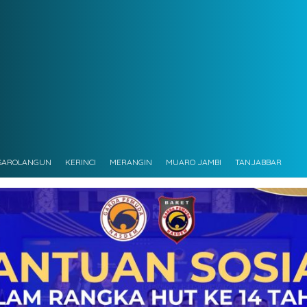
SAROLANGUN
KERINCI
MERANGIN
MUARO JAMBI
TANJABBAR