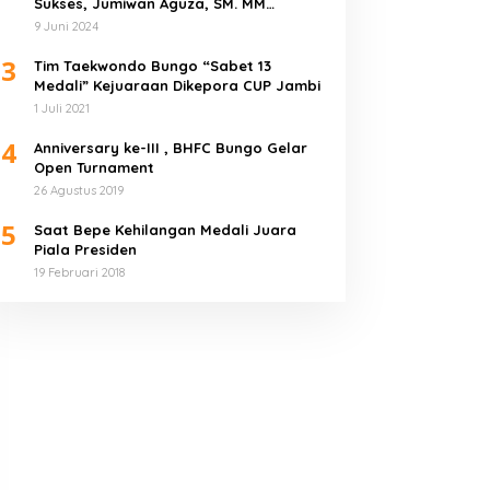
Sukses, Jumiwan Aguza, SM. MM
Ucapkan Terimakasih
9 Juni 2024
3
Tim Taekwondo Bungo “Sabet 13
Medali” Kejuaraan Dikepora CUP Jambi
1 Juli 2021
4
Anniversary ke-III , BHFC Bungo Gelar
Open Turnament
26 Agustus 2019
5
Saat Bepe Kehilangan Medali Juara
Piala Presiden
19 Februari 2018