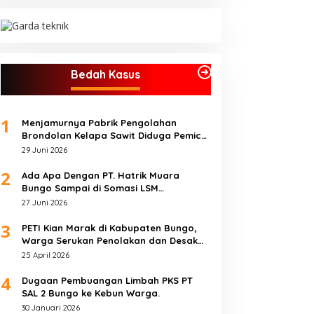
Bedah Kasus
1
Menjamurnya Pabrik Pengolahan
Brondolan Kelapa Sawit Diduga Pemicu
Maraknya Pencurian di Perkebunan
29 Juni 2026
Perusahaan Maupun Perorangan
2
Ada Apa Dengan PT. Hatrik Muara
Bungo Sampai di Somasi LSM
Lingkungan Hidup
27 Juni 2026
3
PETI Kian Marak di Kabupaten Bungo,
Warga Serukan Penolakan dan Desak
Penindakan Tegas Sebelum Bencana
25 April 2026
Menelan Korban Tak berdosa.
4
Dugaan Pembuangan Limbah PKS PT
SAL 2 Bungo ke Kebun Warga.
30 Januari 2026