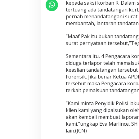
kepada saksi korban R. Dalam s
tertuang ada tandatangan kor
pernah menandatangani surat 
membantah, lantaran tandatan
”Maaf Pak itu bukan tandatang
surat pernyataan tersebut,”Teg
Sementara itu, 4 Pengacara k
diduga terlapor telah memalsu
keaslian tandatangan tersebut
Forensik. Jika benar Ketua AP
tersebut maka Pengacara korb
terkait pemalsuan tandatangan
”Kami minta Penyidik Polisi lak
klien kami yang dipalsukan oleh
akan kembali membuat laporan 
kami,”ungkap Eva Marlince, SH
lain.(JCN)