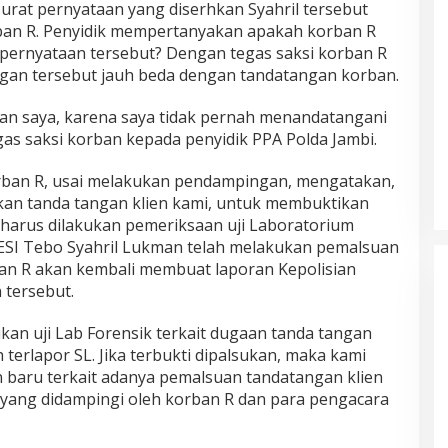
urat pernyataan yang diserhkan Syahril tersebut
ban R. Penyidik mempertanyakan apakah korban R
pernyataan tersebut? Dengan tegas saksi korban R
gan tersebut jauh beda dengan tandatangan korban.
an saya, karena saya tidak pernah menandatangani
as saksi korban kepada penyidik PPA Polda Jambi.
orban R, usai melakukan pendampingan, mengatakan,
kan tanda tangan klien kami, untuk membuktikan
 harus dilakukan pemeriksaan uji Laboratorium
DESI Tebo Syahril Lukman telah melakukan pemalsuan
Tim Sayap Pejuang Siliwangi
an R akan kembali membuat laporan Kepolisian
Indonesia Siap Menangkan
Jumiwan Aguza – Maidani
 tersebut.
ukan uji Lab Forensik terkait dugaan tanda tangan
 terlapor SL. Jika terbukti dipalsukan, maka kami
baru terkait adanya pemalsuan tandatangan klien
 yang didampingi oleh korban R dan para pengacara