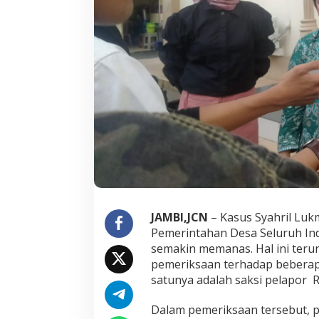
o
“
S
e
m
a
k
i
n
M
e
m
a
n
a
s
”
JAMBI,JCN
– Kasus Syahril Luk
Pemerintahan Desa Seluruh In
semakin memanas. Hal ini teru
pemeriksaan terhadap beberapa
satunya adalah saksi pelapor R
Dalam pemeriksaan tersebut, p