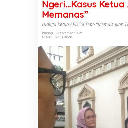
Ngeri…Kasus Ketua
e
r
Memanas”
i
.
.
Diduga Ketua APDESI Tebo “Memalsukan T
.
K
Bujang
9 September 2023
UMUM
3246 Dilihat
a
s
u
s
K
e
t
u
a
A
P
D
E
S
I
T
e
b