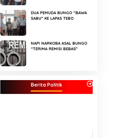
DUA PEMUDA BUNGO “BAWA
SABU” KE LAPAS TEBO
NAPI NARKOBA ASAL BUNGO
“TERIMA REMISI BEBAS”
Kader Partai Perindo Bungo Siap
Berjuang Menangkan Jumiwan –
Berita Politik
Maidani
Semua Pimpinan