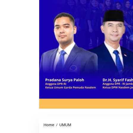
Home
/
UMUM
N
g