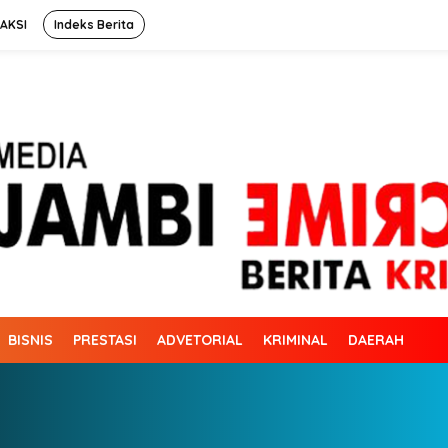
AKSI
Indeks Berita
BISNIS
PRESTASI
ADVETORIAL
KRIMINAL
DAERAH