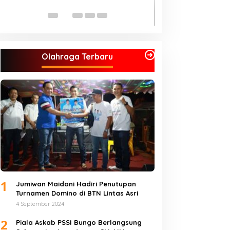
di Koalisi, Akan Berjuang
Menangkan Pasan
Jumiwan – Maidan
Olahraga Terbaru
1
Jumiwan Maidani Hadiri Penutupan
Turnamen Domino di BTN Lintas Asri
4 September 2024
2
Piala Askab PSSI Bungo Berlangsung