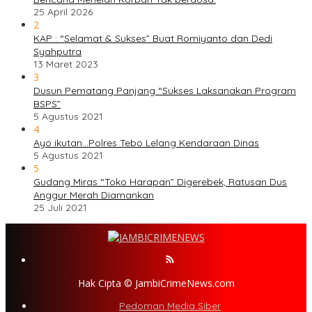
25 April 2026
2
KAP : “Selamat & Sukses” Buat Romiyanto dan Dedi
Syahputra
13 Maret 2023
3
Dusun Pematang Panjang “Sukses Laksanakan Program
BSPS”
5 Agustus 2021
4
Ayo ikutan…Polres Tebo Lelang Kendaraan Dinas
5 Agustus 2021
5
Gudang Miras “Toko Harapan” Digerebek, Ratusan Dus
Anggur Merah Diamankan
25 Juli 2021
Hak Cipta © JambiCrimeNews.com
Pedoman Media Siber