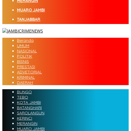
MERANGIN
MUARO JAMBI
TANJABBAR
Beranda
UMUM
NASIONAL
POLITIK
BISNIS
PRESTASI
ADVETORIAL
KRIMINAL
DAERAH
BUNGO
TEBO
KOTA JAMBI
BATANGHARI
SAROLANGUN
KERINCI
MERANGIN
MUARO JAMBI