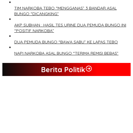
TIM NARKOBA TEBO “MENGGANAS” 3 BANDAR ASAL
BUNGO “DICANGKING”
AKP SUBHAN : HASIL TES URINE DUA PEMUDA BUNGO INI
“POSITIF NARKOBA”
DUA PEMUDA BUNGO “BAWA SABU” KE LAPAS TEBO
NAPI NARKOBA ASAL BUNGO “TERIMA REMISI BEBAS”
Berita Politik
Tim Sayap Pejuang Siliwangi Indonesia Siap Menangkan
Jumiwan Aguza – Maidani
Kader Partai Perindo Bungo Siap Berjuang Menangkan Jumiwan
– Maidani
Semua Pimpinan DPRD Bungo Ada di Koalisi, Akan Berjuang
Menangkan Pasangan ” JADI ” Jumiwan – Maidani.