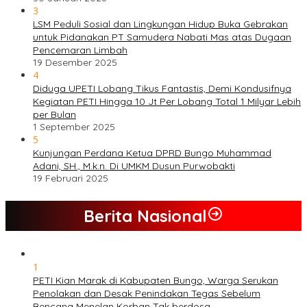
3
LSM Peduli Sosial dan Lingkungan Hidup Buka Gebrakan
untuk Pidanakan PT Samudera Nabati Mas atas Dugaan
Pencemaran Limbah
19 Desember 2025
4
Diduga UPETI Lobang Tikus Fantastis, Demi Kondusifnya
Kegiatan PETI Hingga 10 Jt Per Lobang Total 1 Milyar Lebih
per Bulan
1 September 2025
5
Kunjungan Perdana Ketua DPRD Bungo Muhammad
Adani, SH., M.k.n. Di UMKM Dusun Purwobakti
19 Februari 2025
Berita Nasional
1
PETI Kian Marak di Kabupaten Bungo, Warga Serukan
Penolakan dan Desak Penindakan Tegas Sebelum
Bencana Menelan Korban Tak berdosa.