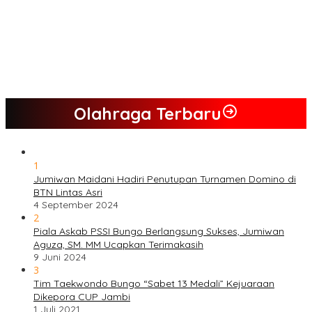
Nilai Program Lebih Merakyat, Tomas Dusun Lubuk Beringin Ajak
Dukung JADI
Kompak, Ratusan Tokoh Sari Mulya Solid Menangkan Pasangan
Jumiwan – Maidani
Olahraga Terbaru
1
Jumiwan Maidani Hadiri Penutupan Turnamen Domino di
BTN Lintas Asri
4 September 2024
2
Piala Askab PSSI Bungo Berlangsung Sukses, Jumiwan
Aguza, SM. MM Ucapkan Terimakasih
9 Juni 2024
3
Tim Taekwondo Bungo “Sabet 13 Medali” Kejuaraan
Dikepora CUP Jambi
1 Juli 2021