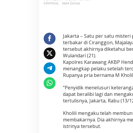
a
KRIMINAL
3664 Dilihat
p
,
P
e
m
u
Jakarta – Satu per satu mister
t
terbakar di Ciranggon, Majalay
i
tersebut akhirnya diketahui ber
l
Wulandari (21).
a
Kapolres Karawang AKBP Hendy 
s
i
menangkap pelaku setelah terd
d
Rupanya pria bernama M Kholili 
a
n
“Penyidik menelusuri keteranga
P
dapat beralibi lagi dan mengak
e
m
tertulisnya, Jakarta, Rabu (13/1
b
a
Kholili mengaku telah membunu
k
membakarnya. Dia akhirnya m
a
istrinya tersebut.
r
W