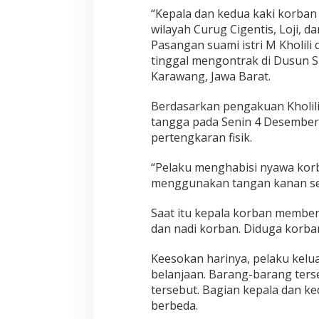
a
“Kepala dan kedua kaki korban 
n
wilayah Curug Cigentis, Loji, d
i
Pasangan suami istri M Kholili
t
tinggal mengontrak di Dusun 
a
C
Karawang, Jawa Barat.
a
n
Berdasarkan pengakuan Kholili
t
tangga pada Senin 4 Desember 
i
pertengkaran fisik.
k
d
i
“Pelaku menghabisi nyawa kor
K
menggunakan tangan kanan seba
a
r
Saat itu kepala korban memben
a
w
dan nadi korban. Diduga korba
a
n
Keesokan harinya, pelaku kelua
g
belanjaan. Barang-barang ters
tersebut. Bagian kepala dan ke
berbeda.