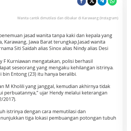
Wanita cantik dimutilasi dan dibakar di Karawang (Instagram)
i penemuan jasad wanita tanpa kaki dan kepala yang
a, Karawang, Jawa Barat terungkap.Jasad wanita
nama Siti Saidah alias Sinox alias Nindy alias Desi
F Kurniawan mengatakan, polisi berhasil
apat seseorang yang mengaku kehilangan istrinya.
bin Entong (23) itu hanya beralibi.
n M Kholili yang janggal, kemudian akhirnya tidak
ui perbuatannya,” ujar Hendy melalui keterangan
2/2017).
h istrinya dengan cara memutilasi dan
enunjukkan tiga lokasi pembuangan potongan tubuh