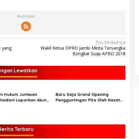
Ikuti Kami
Pos berikutnya
s yang
Wakil Ketua DPRD Jambi Minta Tersangka
Bongkar Suap APBD 2018
angan Lewatkan
im Hukum Jumiwan
Baru Saja Grand Opening
Maidani Laporkan Akun
Pengguntingan Pita Oleh Kasat
k Toean Moeda ke
Pol PP Kabupaten Bungo, Zeus
ungo
Sudah Melanggar Jam Malam
Berita Terbaru