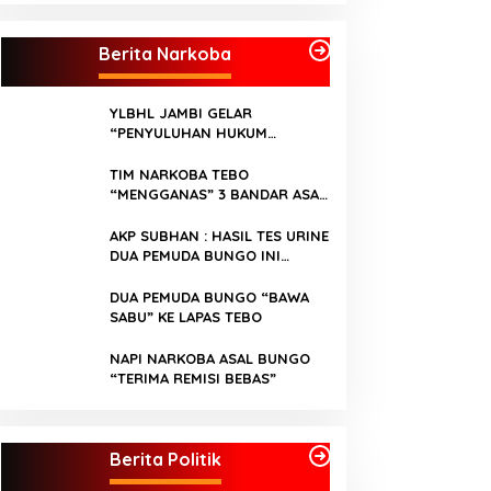
Berita Narkoba
YLBHL JAMBI GELAR
“PENYULUHAN HUKUM
TENTANG NARKOBA”
TIM NARKOBA TEBO
“MENGGANAS” 3 BANDAR ASAL
BUNGO “DICANGKING”
AKP SUBHAN : HASIL TES URINE
DUA PEMUDA BUNGO INI
“POSITIF NARKOBA”
DUA PEMUDA BUNGO “BAWA
SABU” KE LAPAS TEBO
NAPI NARKOBA ASAL BUNGO
“TERIMA REMISI BEBAS”
Kader Partai Perindo Bungo Siap
Semua Pimpinan
Berjuang Menangkan Jumiwan –
di Koalisi, Akan Berjuang
Berita Politik
Maidani
Menangkan Pasan