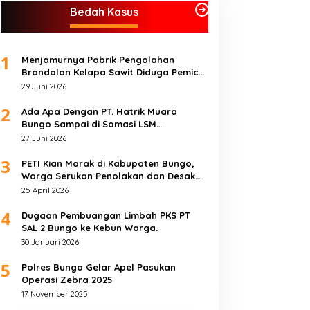
Bedah Kasus
1
Menjamurnya Pabrik Pengolahan
Brondolan Kelapa Sawit Diduga Pemicu
Maraknya Pencurian di Perkebunan
29 Juni 2026
Perusahaan Maupun Perorangan
2
Ada Apa Dengan PT. Hatrik Muara
Bungo Sampai di Somasi LSM
Lingkungan Hidup
27 Juni 2026
3
PETI Kian Marak di Kabupaten Bungo,
Warga Serukan Penolakan dan Desak
Penindakan Tegas Sebelum Bencana
25 April 2026
Menelan Korban Tak berdosa.
4
Dugaan Pembuangan Limbah PKS PT
SAL 2 Bungo ke Kebun Warga.
30 Januari 2026
5
Polres Bungo Gelar Apel Pasukan
Operasi Zebra 2025
17 November 2025