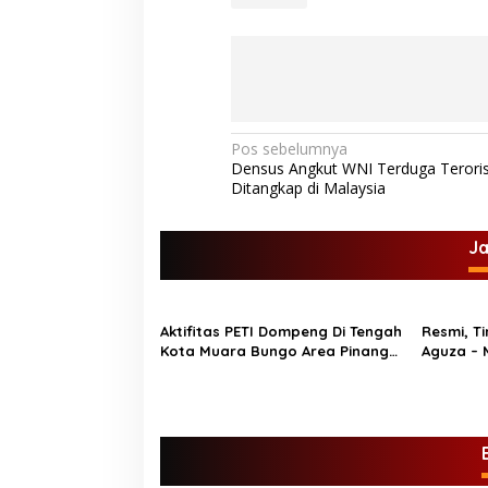
N
Pos sebelumnya
Densus Angkut WNI Terduga Terori
a
Ditangkap di Malaysia
v
i
J
g
a
s
Aktifitas PETI Dompeng Di Tengah
Resmi, T
Kota Muara Bungo Area Pinang
Aguza – 
i
Sebatang Kebal Hukum
Faceboo
p
Polres B
o
s