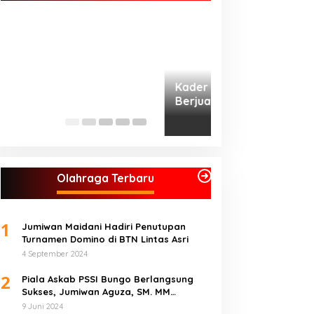
Jumiwan – Maidan
Olahraga Terbaru
1
Jumiwan Maidani Hadiri Penutupan
Turnamen Domino di BTN Lintas Asri
4 September 2024
2
Piala Askab PSSI Bungo Berlangsung
Sukses, Jumiwan Aguza, SM. MM
Ucapkan Terimakasih
9 Juni 2024