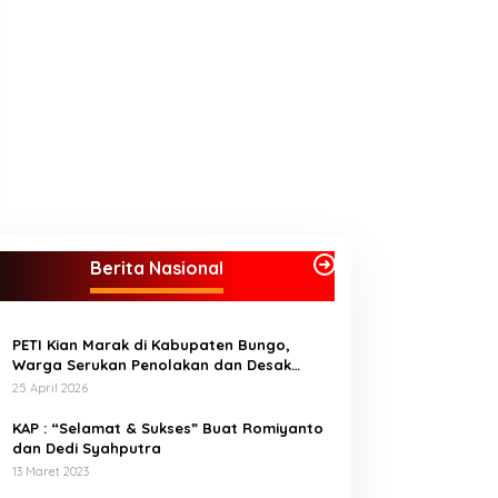
Berita Nasional
PETI Kian Marak di Kabupaten Bungo,
Warga Serukan Penolakan dan Desak
Penindakan Tegas Sebelum Bencana
25 April 2026
Menelan Korban Tak berdosa.
KAP : “Selamat & Sukses” Buat Romiyanto
dan Dedi Syahputra
13 Maret 2023