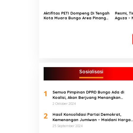
Aktifitas PETI Dompeng Di Tengah
Resmi, T
Kota Muara Bungo Area Pinang
Aguza – 
Sebatang Kebal Hukum
Faceboo
Polres B
Sosialisasi
1
Semua Pimpinan DPRD Bungo Ada di
Koalisi, Akan Berjuang Menangkan
Pasangan ” JADI ” Jumiwan – Maidani.
2 Oktober 2024
2
Hasil Konsolidasi Partai Demokrat,
Kemenangan Jumiwan – Maidani Harga
Mati
25 September 2024