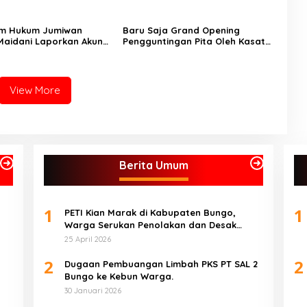
im Hukum Jumiwan
Baru Saja Grand Opening
Maidani Laporkan Akun
Pengguntingan Pita Oleh Kasat
k Toean Moeda ke
Pol PP Kabupaten Bungo, Zeus
ungo
Sudah Melanggar Jam Malam
View More
Berita Umum
1
1
PETI Kian Marak di Kabupaten Bungo,
Warga Serukan Penolakan dan Desak
Penindakan Tegas Sebelum Bencana
25 April 2026
Menelan Korban Tak berdosa.
2
2
Dugaan Pembuangan Limbah PKS PT SAL 2
Bungo ke Kebun Warga.
30 Januari 2026