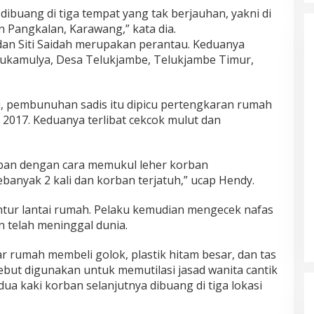
dibuang di tiga tempat yang tak berjauhan, yakni di
an Pangkalan, Karawang,” kata dia.
 dan Siti Saidah merupakan perantau. Keduanya
Sukamulya, Desa Telukjambe, Telukjambe Timur,
, pembunuhan sadis itu dipicu pertengkaran rumah
2017. Keduanya terlibat cekcok mulut dan
ban dengan cara memukul leher korban
nyak 2 kali dan korban terjatuh,” ucap Hendy.
tur lantai rumah. Pelaku kemudian mengecek nafas
n telah meninggal dunia.
r rumah membeli golok, plastik hitam besar, dan tas
ebut digunakan untuk memutilasi jasad wanita cantik
Tim Sayap Pejuang Siliwangi
dua kaki korban selanjutnya dibuang di tiga lokasi
Indonesia Siap Menangkan
Jumiwan Aguza – Maidani