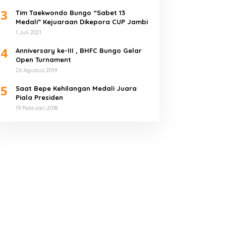
3
Tim Taekwondo Bungo “Sabet 13
Medali” Kejuaraan Dikepora CUP Jambi
1 Juli 2021
4
Anniversary ke-III , BHFC Bungo Gelar
Open Turnament
26 Agustus 2019
5
Saat Bepe Kehilangan Medali Juara
Piala Presiden
19 Februari 2018