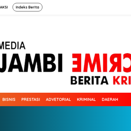
AKSI
Indeks Berita
BISNIS
PRESTASI
ADVETORIAL
KRIMINAL
DAERAH