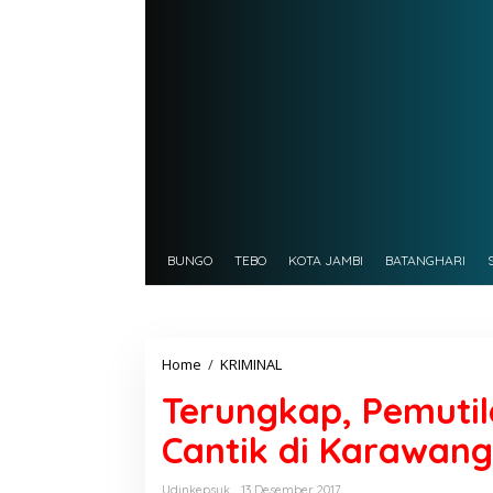
BUNGO
TEBO
KOTA JAMBI
BATANGHARI
Home
/
KRIMINAL
T
e
Terungkap, Pemuti
r
u
Cantik di Karawang
n
g
k
Udinkepsuk
13 Desember 2017