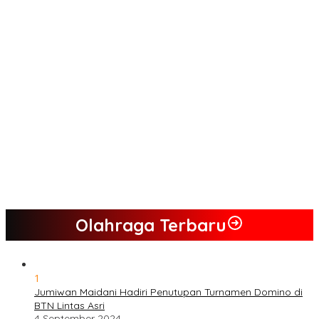
Tim Sayap Pejuang Siliwangi Indonesia Siap Menangkan
Jumiwan Aguza – Maidani
Kader Partai Perindo Bungo Siap Berjuang Menangkan Jumiwan
– Maidani
Semua Pimpinan DPRD Bungo Ada di Koalisi, Akan Berjuang
Menangkan Pasangan ” JADI ” Jumiwan – Maidani.
Nilai Program Lebih Merakyat, Tomas Dusun Lubuk Beringin Ajak
Dukung JADI
Kompak, Ratusan Tokoh Sari Mulya Solid Menangkan Pasangan
Jumiwan – Maidani
Olahraga Terbaru
1
Jumiwan Maidani Hadiri Penutupan Turnamen Domino di
BTN Lintas Asri
4 September 2024