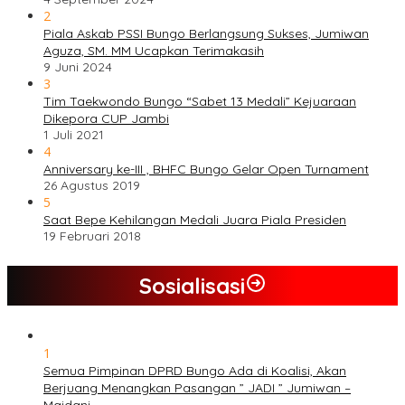
2
Piala Askab PSSI Bungo Berlangsung Sukses, Jumiwan
Aguza, SM. MM Ucapkan Terimakasih
9 Juni 2024
3
Tim Taekwondo Bungo “Sabet 13 Medali” Kejuaraan
Dikepora CUP Jambi
1 Juli 2021
4
Anniversary ke-III , BHFC Bungo Gelar Open Turnament
26 Agustus 2019
5
Saat Bepe Kehilangan Medali Juara Piala Presiden
19 Februari 2018
Sosialisasi
1
Semua Pimpinan DPRD Bungo Ada di Koalisi, Akan
Berjuang Menangkan Pasangan ” JADI ” Jumiwan –
Maidani.