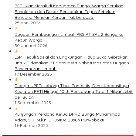
PETI Kian Marak di Kabupaten Bungo, Warga Serukan
Penolakan dan Desak Penindakan Tegas Sebelum
Bencana Menelan Korban Tak berdosa.
25 April 2026
2
Dugaan Pembuangan Limbah PKS PT SAL 2 Bungo ke
Kebun Warga.
30 Januari 2026
3
LSM Peduli Sosial dan Lingkungan Hidup Buka Gebrakan
untuk Pidanakan PT Samudera Nabati Mas atas Dugaan
Pencemaran Limbah
19 Desember 2025
4
Diduga UPETI Lobang Tikus Fantastis, Demi Kondusifnya
Kegiatan PETI Hingga 10 Jt Per Lobang Total 1 Milyar Lebih
per Bulan
1 September 2025
5
Kunjungan Perdana Ketua DPRD Bungo Muhammad
Adani, SH., M.k.n. Di UMKM Dusun Purwobakti
19 Februari 2025