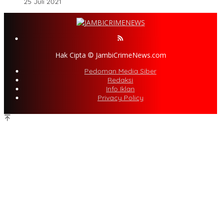
25 Juli 2021
Hak Cipta © JambiCrimeNews.com
Pedoman Media Siber
Redaksi
Info Iklan
Privacy Policy