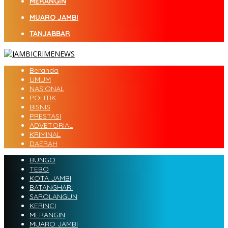
MERANGIN
MUARO JAMBI
TANJABBAR
Beranda
UMUM
NASIONAL
POLITIK
BISNIS
PRESTASI
ADVETORIAL
KRIMINAL
DAERAH
BUNGO
TEBO
KOTA JAMBI
BATANGHARI
SAROLANGUN
KERINCI
MERANGIN
MUARO JAMBI