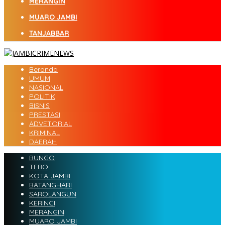
MERANGIN
MUARO JAMBI
TANJABBAR
Beranda
UMUM
NASIONAL
POLITIK
BISNIS
PRESTASI
ADVETORIAL
KRIMINAL
DAERAH
BUNGO
TEBO
KOTA JAMBI
BATANGHARI
SAROLANGUN
KERINCI
MERANGIN
MUARO JAMBI