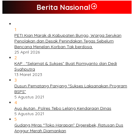
Berita Nasional
1
PETI Kian Marak di Kabupaten Bungo, Warga Serukan
Penolakan dan Desak Penindakan Tegas Sebelum
Bencana Menelan Korban Tak berdosa.
25 April 2026
2
KAP : “Selamat & Sukses” Buat Romiyanto dan Dedi
Syahputra
13 Maret 2023
3
Dusun Pematang Panjang “Sukses Laksanakan Program
BSPS”
5 Agustus 2021
4
Ayo ikutan…Polres Tebo Lelang Kendaraan Dinas
5 Agustus 2021
5
Gudang Miras “Toko Harapan” Digerebek, Ratusan Dus
Anggur Merah Diamankan