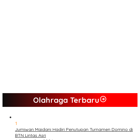
Tim Sayap Pejuang Siliwangi Indonesia Siap Menangkan
Jumiwan Aguza – Maidani
Kader Partai Perindo Bungo Siap Berjuang Menangkan Jumiwan
– Maidani
Semua Pimpinan DPRD Bungo Ada di Koalisi, Akan Berjuang
Menangkan Pasangan ” JADI ” Jumiwan – Maidani.
Nilai Program Lebih Merakyat, Tomas Dusun Lubuk Beringin Ajak
Dukung JADI
Kompak, Ratusan Tokoh Sari Mulya Solid Menangkan Pasangan
Jumiwan – Maidani
Olahraga Terbaru
1
Jumiwan Maidani Hadiri Penutupan Turnamen Domino di
BTN Lintas Asri