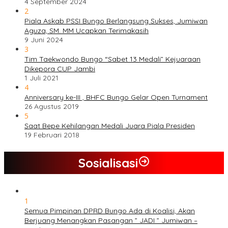
4 September 2024
2
Piala Askab PSSI Bungo Berlangsung Sukses, Jumiwan
Aguza, SM. MM Ucapkan Terimakasih
9 Juni 2024
3
Tim Taekwondo Bungo “Sabet 13 Medali” Kejuaraan
Dikepora CUP Jambi
1 Juli 2021
4
Anniversary ke-III , BHFC Bungo Gelar Open Turnament
26 Agustus 2019
5
Saat Bepe Kehilangan Medali Juara Piala Presiden
19 Februari 2018
Sosialisasi
1
Semua Pimpinan DPRD Bungo Ada di Koalisi, Akan
Berjuang Menangkan Pasangan ” JADI ” Jumiwan –