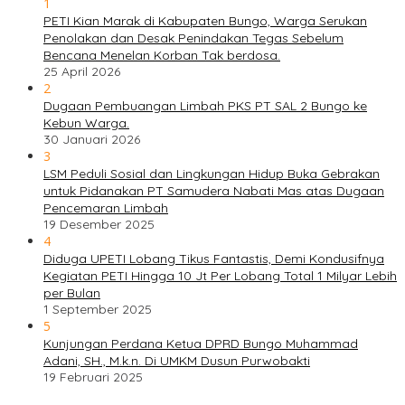
1
PETI Kian Marak di Kabupaten Bungo, Warga Serukan
Penolakan dan Desak Penindakan Tegas Sebelum
Bencana Menelan Korban Tak berdosa.
25 April 2026
2
Dugaan Pembuangan Limbah PKS PT SAL 2 Bungo ke
Kebun Warga.
30 Januari 2026
3
LSM Peduli Sosial dan Lingkungan Hidup Buka Gebrakan
untuk Pidanakan PT Samudera Nabati Mas atas Dugaan
Pencemaran Limbah
19 Desember 2025
4
Diduga UPETI Lobang Tikus Fantastis, Demi Kondusifnya
Kegiatan PETI Hingga 10 Jt Per Lobang Total 1 Milyar Lebih
per Bulan
1 September 2025
5
Kunjungan Perdana Ketua DPRD Bungo Muhammad
Adani, SH., M.k.n. Di UMKM Dusun Purwobakti
19 Februari 2025