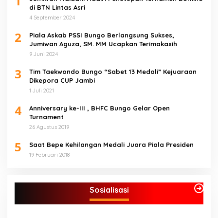
1
di BTN Lintas Asri
4 September 2024
2
Piala Askab PSSI Bungo Berlangsung Sukses,
Jumiwan Aguza, SM. MM Ucapkan Terimakasih
9 Juni 2024
3
Tim Taekwondo Bungo “Sabet 13 Medali” Kejuaraan
Dikepora CUP Jambi
1 Juli 2021
4
Anniversary ke-III , BHFC Bungo Gelar Open
Turnament
26 Agustus 2019
5
Saat Bepe Kehilangan Medali Juara Piala Presiden
19 Februari 2018
Sosialisasi