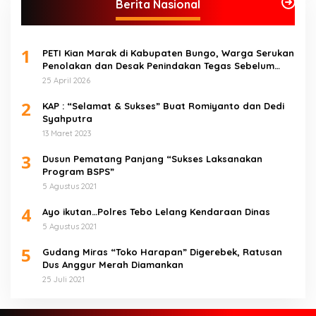
Berita Nasional
1
PETI Kian Marak di Kabupaten Bungo, Warga Serukan
Penolakan dan Desak Penindakan Tegas Sebelum
Bencana Menelan Korban Tak berdosa.
25 April 2026
2
KAP : “Selamat & Sukses” Buat Romiyanto dan Dedi
Syahputra
13 Maret 2023
3
Dusun Pematang Panjang “Sukses Laksanakan
Program BSPS”
5 Agustus 2021
4
Ayo ikutan…Polres Tebo Lelang Kendaraan Dinas
5 Agustus 2021
5
Gudang Miras “Toko Harapan” Digerebek, Ratusan
Dus Anggur Merah Diamankan
25 Juli 2021