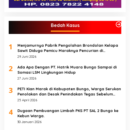
Bedah Kasus
1
Menjamurnya Pabrik Pengolahan Brondolan Kelapa
Sawit Diduga Pemicu Maraknya Pencurian di
Perkebunan Perusahaan Maupun Perorangan
29 Juni 2026
2
Ada Apa Dengan PT. Hatrik Muara Bungo Sampai di
Somasi LSM Lingkungan Hidup
27 Juni 2026
3
PETI Kian Marak di Kabupaten Bungo, Warga Serukan
Penolakan dan Desak Penindakan Tegas Sebelum
Bencana Menelan Korban Tak berdosa.
25 April 2026
4
Dugaan Pembuangan Limbah PKS PT SAL 2 Bungo ke
Kebun Warga.
30 Januari 2026