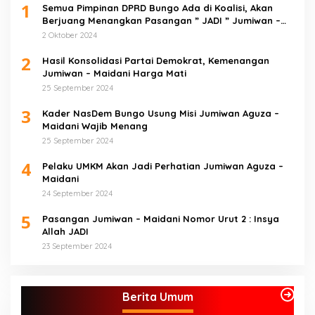
1
Semua Pimpinan DPRD Bungo Ada di Koalisi, Akan
Berjuang Menangkan Pasangan ” JADI ” Jumiwan –
Maidani.
2 Oktober 2024
2
Hasil Konsolidasi Partai Demokrat, Kemenangan
Jumiwan – Maidani Harga Mati
25 September 2024
3
Kader NasDem Bungo Usung Misi Jumiwan Aguza –
Maidani Wajib Menang
25 September 2024
4
Pelaku UMKM Akan Jadi Perhatian Jumiwan Aguza –
Maidani
24 September 2024
5
Pasangan Jumiwan – Maidani Nomor Urut 2 : Insya
Allah JADI
23 September 2024
Berita Umum