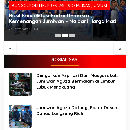
BUNGO
,
POLITIK
,
PRESTASI
,
SOSIALISASI
,
UMUM
Hasil Konsolidasi Partai Demokrat,
Kemenangan Jumiwan – Maidani Harga Mati
25 September 2024
Menjamurnya Pabrik
Ada Apa Dengan PT.
Pengolahan Brondolan
Hatrik Muara Bungo
Kelapa Sawit Diduga
Sampai di Somasi LSM
«
»
Pemicu Maraknya
Lingkungan Hidup
Pencurian di
SOSIALISASI
Perkebunan
Perusahaan Maupun
Perorangan
Dengarkan Aspirasi Dari Masyarakat,
Jumiwan Aguza Bermalam di Limbur
Lubuk Mengkuang
Jumiwan Aguza Datang, Pasar Dusun
Danau Langsung Riuh