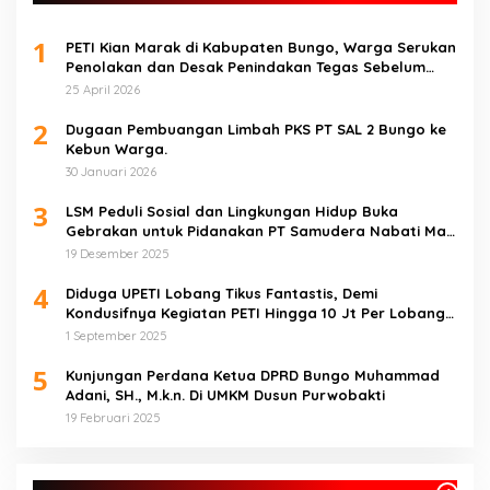
1
PETI Kian Marak di Kabupaten Bungo, Warga Serukan
Penolakan dan Desak Penindakan Tegas Sebelum
Bencana Menelan Korban Tak berdosa.
25 April 2026
2
Dugaan Pembuangan Limbah PKS PT SAL 2 Bungo ke
Kebun Warga.
30 Januari 2026
3
LSM Peduli Sosial dan Lingkungan Hidup Buka
Gebrakan untuk Pidanakan PT Samudera Nabati Mas
atas Dugaan Pencemaran Limbah
19 Desember 2025
4
Diduga UPETI Lobang Tikus Fantastis, Demi
Kondusifnya Kegiatan PETI Hingga 10 Jt Per Lobang
Total 1 Milyar Lebih per Bulan
1 September 2025
5
Kunjungan Perdana Ketua DPRD Bungo Muhammad
Adani, SH., M.k.n. Di UMKM Dusun Purwobakti
19 Februari 2025