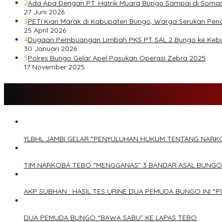
2
Ada Apa Dengan PT. Hatrik Muara Bungo Sampai di Somas
27 Juni 2026
3
PETI Kian Marak di Kabupaten Bungo, Warga Serukan Pen
25 April 2026
4
Dugaan Pembuangan Limbah PKS PT SAL 2 Bungo ke Keb
30 Januari 2026
5
Polres Bungo Gelar Apel Pasukan Operasi Zebra 2025
17 November 2025
YLBHL JAMBI GELAR “PENYULUHAN HUKUM TENTANG NARK
TIM NARKOBA TEBO “MENGGANAS” 3 BANDAR ASAL BUNGO
AKP SUBHAN : HASIL TES URINE DUA PEMUDA BUNGO INI “P
DUA PEMUDA BUNGO “BAWA SABU” KE LAPAS TEBO