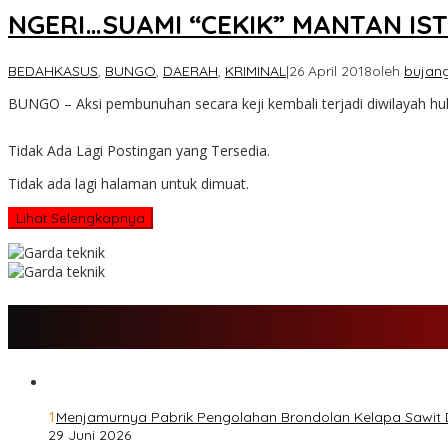
NGERI…SUAMI “CEKIK” MANTAN IS
BEDAHKASUS
,
BUNGO
,
DAERAH
,
KRIMINAL
|
26 April 2018
oleh
bujan
BUNGO – Aksi pembunuhan secara keji kembali terjadi diwilayah h
Tidak Ada Lagi Postingan yang Tersedia.
Tidak ada lagi halaman untuk dimuat.
Lihat Selengkapnya
1
Menjamurnya Pabrik Pengolahan Brondolan Kelapa Sawit
29 Juni 2026