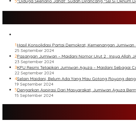
5
“Diduga Skenario Jahat” Sudah Dirancang “SB Si Oknum 
1
Hasil Konsolidasi Partai Demokrat, Kemenangan Jumiwan 
25 September 2024
2
Pasangan Jumiwan – Maidani Nomor Urut 2 : Insya Allah J
23 September 2024
3
KPU Resmi Tetapkan Jumiwan Aguza – Maidani Sebagai Ca
22 September 2024
4
Selain Maidani, Belum Ada Yang Mau Gotong Royong den
19 September 2024
5
Dengarkan Aspirasi Dari Masyarakat, Jumiwan Aguza Ber
15 September 2024