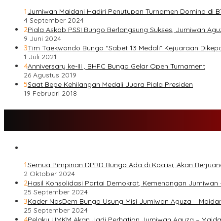
1
Jumiwan Maidani Hadiri Penutupan Turnamen Domino di BT
4 September 2024
2
Piala Askab PSSI Bungo Berlangsung Sukses, Jumiwan Agu
9 Juni 2024
3
Tim Taekwondo Bungo “Sabet 13 Medali” Kejuaraan Dike
1 Juli 2021
4
Anniversary ke-III , BHFC Bungo Gelar Open Turnament
26 Agustus 2019
5
Saat Bepe Kehilangan Medali Juara Piala Presiden
19 Februari 2018
1
Semua Pimpinan DPRD Bungo Ada di Koalisi, Akan Berjuan
2 Oktober 2024
2
Hasil Konsolidasi Partai Demokrat, Kemenangan Jumiwan 
25 September 2024
3
Kader NasDem Bungo Usung Misi Jumiwan Aguza – Maida
25 September 2024
4
Pelaku UMKM Akan Jadi Perhatian Jumiwan Aguza – Maida