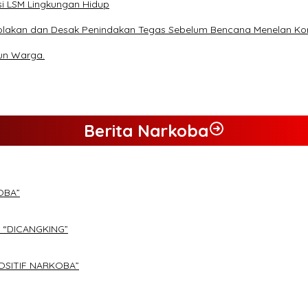
i LSM Lingkungan Hidup
olakan dan Desak Penindakan Tegas Sebelum Bencana Menelan Ko
un Warga.
Berita Narkoba
OBA”
 “DICANGKING”
OSITIF NARKOBA”