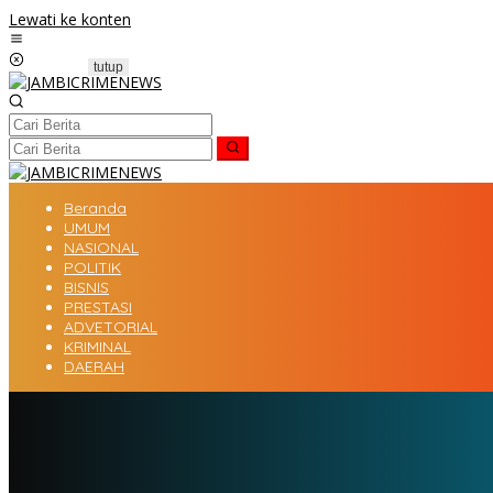
Lewati ke konten
tutup
Beranda
UMUM
NASIONAL
POLITIK
BISNIS
PRESTASI
ADVETORIAL
KRIMINAL
DAERAH