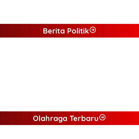
Berita Politik
 Aguza – Maidani
 Maidani
ngkan Pasangan ” JADI ” Jumiwan – Maidani.
Dukung JADI
umiwan – Maidani
Olahraga Terbaru