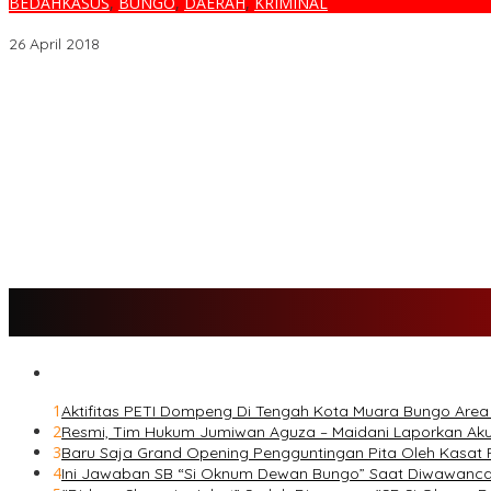
BEDAHKASUS
,
BUNGO
,
DAERAH
,
KRIMINAL
NGERI…SUAMI “CEKIK” MANTAN ISTRI HINGGA TEWAS
26 April 2018
Melalui BNIdirect Bisnis, BNI Dukung Efisiensi Pengelolaan Keuan
Menjamurnya Pabrik Pengolahan Brondolan Kelapa Sawit Diduga
Ada Apa Dengan PT. Hatrik Muara Bungo Sampai di Somasi LSM 
PETI Kian Marak di Kabupaten Bungo, Warga Serukan Penolakan
SMK N 6 Jadi Yang Terbaik Menjelang Ramadhan 1447 H
1
Aktifitas PETI Dompeng Di Tengah Kota Muara Bungo Are
2
Resmi, Tim Hukum Jumiwan Aguza – Maidani Laporkan Ak
3
Baru Saja Grand Opening Pengguntingan Pita Oleh Kasa
4
Ini Jawaban SB “Si Oknum Dewan Bungo” Saat Diwawanc