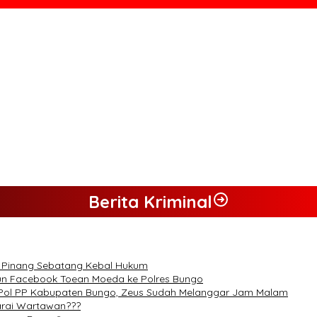
gan UMKM
 Pemicu Maraknya Pencurian di Perkebunan Perusahaan Maupun P
Lingkungan Hidup
 dan Desak Penindakan Tegas Sebelum Bencana Menelan Korban Ta
Berita Kriminal
a Pinang Sebatang Kebal Hukum
un Facebook Toean Moeda ke Polres Bungo
t Pol PP Kabupaten Bungo, Zeus Sudah Melanggar Jam Malam
arai Wartawan???