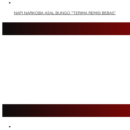
NAPI NARKOBA ASAL BUNGO “TERIMA REMISI BEBAS”
Tim Sayap Pejuang Siliwangi Indonesia Siap Menangkan Jumiwan
Kader Partai Perindo Bungo Siap Berjuang Menangkan Jumiwan –
Semua Pimpinan DPRD Bungo Ada di Koalisi, Akan Berjuang Mena
Nilai Program Lebih Merakyat, Tomas Dusun Lubuk Beringin Ajak 
Kompak, Ratusan Tokoh Sari Mulya Solid Menangkan Pasangan J