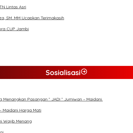
N Lintas Asri
za, SM. MM Ucapkan Terimakasih
pora CUP Jambi
Sosialisasi
g Menangkan Pasangan ” JADI ” Jumiwan – Maidani.
– Maidani Harga Mati
ni Wajib Menang
ni