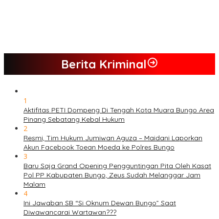
PETI Kian Marak di Kabupaten Bungo, Warga Serukan Penolakan
dan Desak Penindakan Tegas Sebelum Bencana Menelan
Korban Tak berdosa.
SMK N 6 Jadi Yang Terbaik Menjelang Ramadhan 1447 H
Berita Kriminal
1
Aktifitas PETI Dompeng Di Tengah Kota Muara Bungo Area
Pinang Sebatang Kebal Hukum
2
Resmi, Tim Hukum Jumiwan Aguza – Maidani Laporkan
Akun Facebook Toean Moeda ke Polres Bungo
3
Baru Saja Grand Opening Pengguntingan Pita Oleh Kasat
Pol PP Kabupaten Bungo, Zeus Sudah Melanggar Jam
Malam
4
Ini Jawaban SB “Si Oknum Dewan Bungo” Saat
Diwawancarai Wartawan???