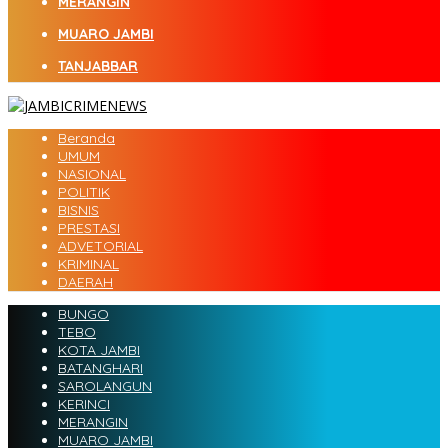
MERANGIN
MUARO JAMBI
TANJABBAR
Beranda
UMUM
NASIONAL
POLITIK
BISNIS
PRESTASI
ADVETORIAL
KRIMINAL
DAERAH
BUNGO
TEBO
KOTA JAMBI
BATANGHARI
SAROLANGUN
KERINCI
MERANGIN
MUARO JAMBI