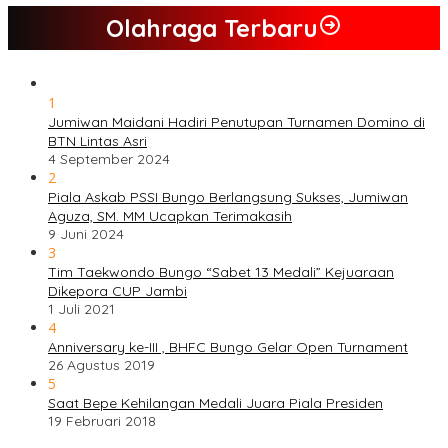
Olahraga Terbaru
1
Jumiwan Maidani Hadiri Penutupan Turnamen Domino di
BTN Lintas Asri
4 September 2024
2
Piala Askab PSSI Bungo Berlangsung Sukses, Jumiwan
Aguza, SM. MM Ucapkan Terimakasih
9 Juni 2024
3
Tim Taekwondo Bungo “Sabet 13 Medali” Kejuaraan
Dikepora CUP Jambi
1 Juli 2021
4
Anniversary ke-III , BHFC Bungo Gelar Open Turnament
26 Agustus 2019
5
Saat Bepe Kehilangan Medali Juara Piala Presiden
19 Februari 2018