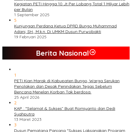
Kegiatan PETI Hingga 10 Jt Per Lobang Total 1 Milyar Lebih
per Bulan
1 September 2025
5
Kunjungan Perdana Ketua DPRD Bungo Muhammad
Adani, SH., M.k.n. Di UMKM Dusun Purwobakti
19 Februari 2025
Berita Nasional
1
PETI Kian Marak di Kabupaten Bungo, Warga Serukan
Penolakan dan Desak Penindakan Tegas Sebelum
Bencana Menelan Korban Tak berdosa.
25 April 2026
2
KAP : “Selamat & Sukses” Buat Romiyanto dan Dedi
Syahputra
13 Maret 2023
3
Dusun Pematang Panjang “Sukses Laksanakan Program