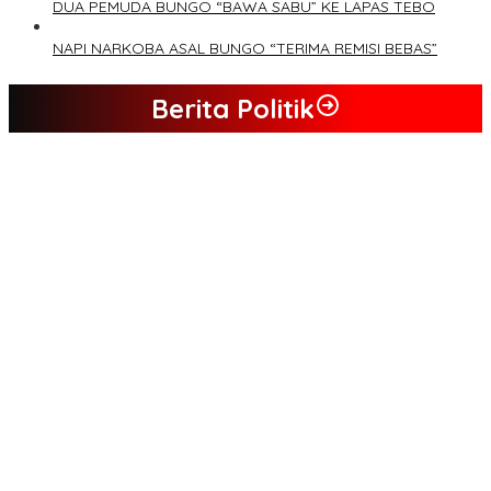
DUA PEMUDA BUNGO “BAWA SABU” KE LAPAS TEBO
NAPI NARKOBA ASAL BUNGO “TERIMA REMISI BEBAS”
Berita Politik
Tim Sayap Pejuang Siliwangi Indonesia Siap Menangkan
Jumiwan Aguza – Maidani
Kader Partai Perindo Bungo Siap Berjuang Menangkan Jumiwan
– Maidani
Semua Pimpinan DPRD Bungo Ada di Koalisi, Akan Berjuang
Menangkan Pasangan ” JADI ” Jumiwan – Maidani.
Nilai Program Lebih Merakyat, Tomas Dusun Lubuk Beringin Ajak
Dukung JADI
Kompak, Ratusan Tokoh Sari Mulya Solid Menangkan Pasangan
Jumiwan – Maidani