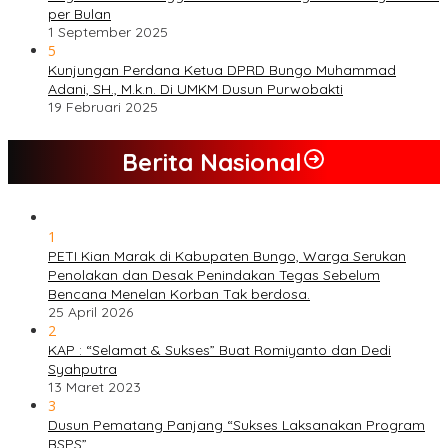
per Bulan
1 September 2025
5
Kunjungan Perdana Ketua DPRD Bungo Muhammad
Adani, SH., M.k.n. Di UMKM Dusun Purwobakti
19 Februari 2025
Berita Nasional
1
PETI Kian Marak di Kabupaten Bungo, Warga Serukan
Penolakan dan Desak Penindakan Tegas Sebelum
Bencana Menelan Korban Tak berdosa.
25 April 2026
2
KAP : “Selamat & Sukses” Buat Romiyanto dan Dedi
Syahputra
13 Maret 2023
3
Dusun Pematang Panjang “Sukses Laksanakan Program
BSPS”