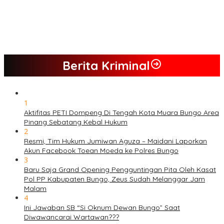
PETI Kian Marak di Kabupaten Bungo, Warga Serukan Penolakan
dan Desak Penindakan Tegas Sebelum Bencana Menelan
Korban Tak berdosa.
SMK N 6 Jadi Yang Terbaik Menjelang Ramadhan 1447 H
Berita Kriminal
1
Aktifitas PETI Dompeng Di Tengah Kota Muara Bungo Area
Pinang Sebatang Kebal Hukum
2
Resmi, Tim Hukum Jumiwan Aguza – Maidani Laporkan
Akun Facebook Toean Moeda ke Polres Bungo
3
Baru Saja Grand Opening Pengguntingan Pita Oleh Kasat
Pol PP Kabupaten Bungo, Zeus Sudah Melanggar Jam
Malam
4
Ini Jawaban SB “Si Oknum Dewan Bungo” Saat
Diwawancarai Wartawan???