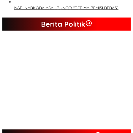
NAPI NARKOBA ASAL BUNGO “TERIMA REMISI BEBAS”
Berita Politik
Tim Sayap Pejuang Siliwangi Indonesia Siap Menangkan
Jumiwan Aguza – Maidani
Kader Partai Perindo Bungo Siap Berjuang Menangkan Jumiwan
– Maidani
Semua Pimpinan DPRD Bungo Ada di Koalisi, Akan Berjuang
Menangkan Pasangan ” JADI ” Jumiwan – Maidani.
Nilai Program Lebih Merakyat, Tomas Dusun Lubuk Beringin Ajak
Dukung JADI
Kompak, Ratusan Tokoh Sari Mulya Solid Menangkan Pasangan
Jumiwan – Maidani