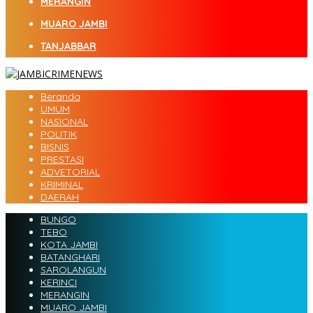
MERANGIN
MUARO JAMBI
TANJABBAR
Beranda
UMUM
NASIONAL
POLITIK
BISNIS
PRESTASI
ADVETORIAL
KRIMINAL
DAERAH
BUNGO
TEBO
KOTA JAMBI
BATANGHARI
SAROLANGUN
KERINCI
MERANGIN
MUARO JAMBI