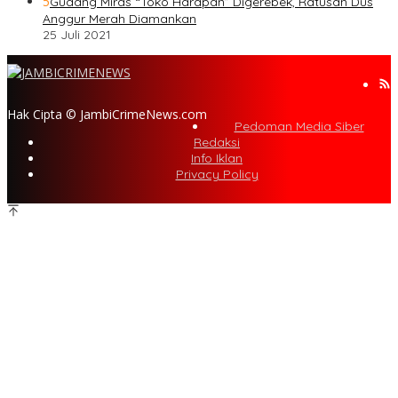
5
Gudang Miras “Toko Harapan” Digerebek, Ratusan Dus
Anggur Merah Diamankan
25 Juli 2021
Hak Cipta © JambiCrimeNews.com
Pedoman Media Siber
Redaksi
Info Iklan
Privacy Policy