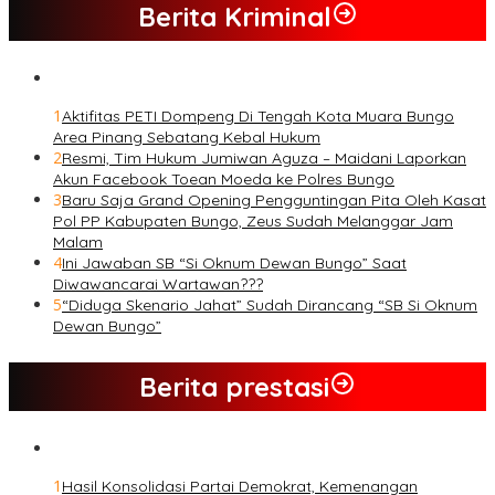
Berita Kriminal
1
Aktifitas PETI Dompeng Di Tengah Kota Muara Bungo
Area Pinang Sebatang Kebal Hukum
2
Resmi, Tim Hukum Jumiwan Aguza – Maidani Laporkan
Akun Facebook Toean Moeda ke Polres Bungo
3
Baru Saja Grand Opening Pengguntingan Pita Oleh Kasat
Pol PP Kabupaten Bungo, Zeus Sudah Melanggar Jam
Malam
4
Ini Jawaban SB “Si Oknum Dewan Bungo” Saat
Diwawancarai Wartawan???
5
“Diduga Skenario Jahat” Sudah Dirancang “SB Si Oknum
Dewan Bungo”
Berita prestasi
1
Hasil Konsolidasi Partai Demokrat, Kemenangan