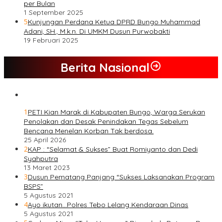
per Bulan
1 September 2025
5
Kunjungan Perdana Ketua DPRD Bungo Muhammad
Adani, SH., M.k.n. Di UMKM Dusun Purwobakti
19 Februari 2025
Berita Nasional
1
PETI Kian Marak di Kabupaten Bungo, Warga Serukan
Penolakan dan Desak Penindakan Tegas Sebelum
Bencana Menelan Korban Tak berdosa.
25 April 2026
2
KAP : “Selamat & Sukses” Buat Romiyanto dan Dedi
Syahputra
13 Maret 2023
3
Dusun Pematang Panjang “Sukses Laksanakan Program
BSPS”
5 Agustus 2021
4
Ayo ikutan…Polres Tebo Lelang Kendaraan Dinas
5 Agustus 2021