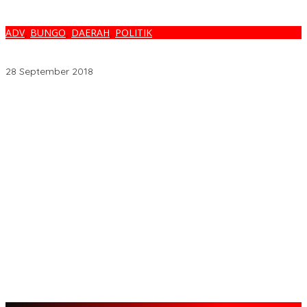
ADV
,
BUNGO
,
DAERAH
,
POLITIK
DUSUN RANTAU KELOYANG RESMI DIPIMPIN M. JASMI, SH.
PELANTIKAN DIPIMPIN BUPATI
28 September 2018
Melalui BNIdirect Bisnis, BNI Dukung Efisiensi Pengelolaan
Keuangan UMKM
Menjamurnya Pabrik Pengolahan Brondolan Kelapa Sawit
Diduga Pemicu Maraknya Pencurian di Perkebunan Perusahaan
Maupun Perorangan
Ada Apa Dengan PT. Hatrik Muara Bungo Sampai di Somasi LSM
Lingkungan Hidup
PETI Kian Marak di Kabupaten Bungo, Warga Serukan Penolakan
dan Desak Penindakan Tegas Sebelum Bencana Menelan
Korban Tak berdosa.
SMK N 6 Jadi Yang Terbaik Menjelang Ramadhan 1447 H