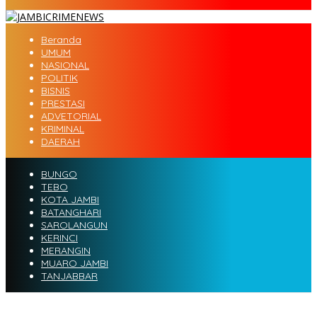
Beranda
UMUM
NASIONAL
POLITIK
BISNIS
PRESTASI
ADVETORIAL
KRIMINAL
DAERAH
BUNGO
TEBO
KOTA JAMBI
BATANGHARI
SAROLANGUN
KERINCI
MERANGIN
MUARO JAMBI
TANJABBAR