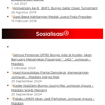
1 Juli 2021
4
Anniversary ke-III , BHFC Bungo Gelar Open Turnament
26 Agustus 2019
5
Saat Bepe Kehilangan Medali Juara Piala Presiden
19 Februari 2018
Sosialisasi
1
Semua Pimpinan DPRD Bungo Ada di Koalisi, Akan
Berjuang Menangkan Pasangan ” JADI ” Jumiwan –
Maidani.
2 Oktober 2024
2
Hasil Konsolidasi Partai Demokrat, Kemenangan
Jumiwan – Maidani Harga Mati
25 September 2024
3
Kader NasDem Bungo Usung Misi Jumiwan Aguza –
Maidani Wajib Menang
25 September 2024
4
Pelaku UMKM Akan Jadi Perhatian Jumiwan Aguza –
Maidani