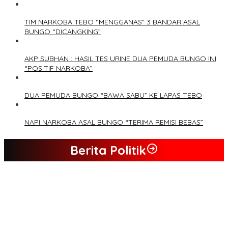
TIM NARKOBA TEBO “MENGGANAS” 3 BANDAR ASAL
BUNGO “DICANGKING”
AKP SUBHAN : HASIL TES URINE DUA PEMUDA BUNGO INI
“POSITIF NARKOBA”
DUA PEMUDA BUNGO “BAWA SABU” KE LAPAS TEBO
NAPI NARKOBA ASAL BUNGO “TERIMA REMISI BEBAS”
Berita Politik
Tim Sayap Pejuang Siliwangi Indonesia Siap Menangkan
Jumiwan Aguza – Maidani
Kader Partai Perindo Bungo Siap Berjuang Menangkan Jumiwan
– Maidani