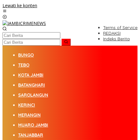
Lewati ke konten
Terms of Service
REDAKSI
Indeks Berita
BUNGO
TEBO
KOTA JAMBI
BATANGHARI
SAROLANGUN
KERINCI
MERANGIN
MUARO JAMBI
TANJABBAR