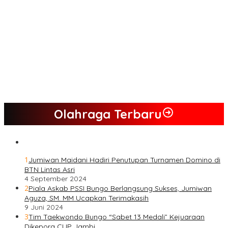
Semua Pimpinan DPRD Bungo Ada di Koalisi, Akan Berjuang
Menangkan Pasangan ” JADI ” Jumiwan – Maidani.
Nilai Program Lebih Merakyat, Tomas Dusun Lubuk Beringin Ajak
Dukung JADI
Kompak, Ratusan Tokoh Sari Mulya Solid Menangkan Pasangan
Jumiwan – Maidani
Olahraga Terbaru
1
Jumiwan Maidani Hadiri Penutupan Turnamen Domino di
BTN Lintas Asri
4 September 2024
2
Piala Askab PSSI Bungo Berlangsung Sukses, Jumiwan
Aguza, SM. MM Ucapkan Terimakasih
9 Juni 2024
3
Tim Taekwondo Bungo “Sabet 13 Medali” Kejuaraan
Dikepora CUP Jambi