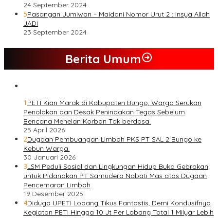
24 September 2024
5
Pasangan Jumiwan – Maidani Nomor Urut 2 : Insya Allah
JADI
23 September 2024
Berita Umum
1
PETI Kian Marak di Kabupaten Bungo, Warga Serukan
Penolakan dan Desak Penindakan Tegas Sebelum
Bencana Menelan Korban Tak berdosa.
25 April 2026
2
Dugaan Pembuangan Limbah PKS PT SAL 2 Bungo ke
Kebun Warga.
30 Januari 2026
3
LSM Peduli Sosial dan Lingkungan Hidup Buka Gebrakan
untuk Pidanakan PT Samudera Nabati Mas atas Dugaan
Pencemaran Limbah
19 Desember 2025
4
Diduga UPETI Lobang Tikus Fantastis, Demi Kondusifnya
Kegiatan PETI Hingga 10 Jt Per Lobang Total 1 Milyar Lebih