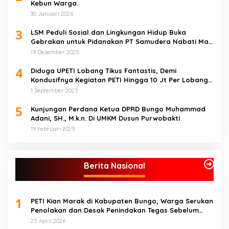
Kebun Warga.
30 Januari 2026
3
LSM Peduli Sosial dan Lingkungan Hidup Buka
Gebrakan untuk Pidanakan PT Samudera Nabati Mas
atas Dugaan Pencemaran Limbah
19 Desember 2025
4
Diduga UPETI Lobang Tikus Fantastis, Demi
Kondusifnya Kegiatan PETI Hingga 10 Jt Per Lobang
Total 1 Milyar Lebih per Bulan
1 September 2025
5
Kunjungan Perdana Ketua DPRD Bungo Muhammad
Adani, SH., M.k.n. Di UMKM Dusun Purwobakti
19 Februari 2025
Berita Nasional
1
PETI Kian Marak di Kabupaten Bungo, Warga Serukan
Penolakan dan Desak Penindakan Tegas Sebelum
Bencana Menelan Korban Tak berdosa.
25 April 2026