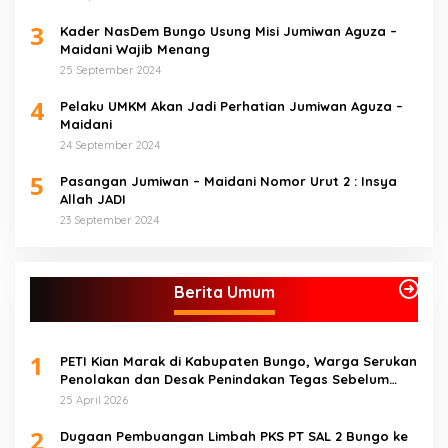
3
Kader NasDem Bungo Usung Misi Jumiwan Aguza –
Maidani Wajib Menang
25 September 2024
4
Pelaku UMKM Akan Jadi Perhatian Jumiwan Aguza –
Maidani
24 September 2024
5
Pasangan Jumiwan – Maidani Nomor Urut 2 : Insya
Allah JADI
23 September 2024
Berita Umum
1
PETI Kian Marak di Kabupaten Bungo, Warga Serukan
Penolakan dan Desak Penindakan Tegas Sebelum
Bencana Menelan Korban Tak berdosa.
25 April 2026
2
Dugaan Pembuangan Limbah PKS PT SAL 2 Bungo ke