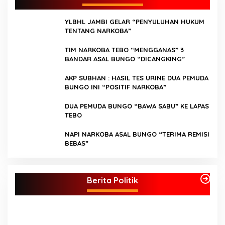
YLBHL JAMBI GELAR “PENYULUHAN HUKUM
TENTANG NARKOBA”
TIM NARKOBA TEBO “MENGGANAS” 3
BANDAR ASAL BUNGO “DICANGKING”
AKP SUBHAN : HASIL TES URINE DUA PEMUDA
BUNGO INI “POSITIF NARKOBA”
DUA PEMUDA BUNGO “BAWA SABU” KE LAPAS
TEBO
NAPI NARKOBA ASAL BUNGO “TERIMA REMISI
BEBAS”
Kader Partai Perindo Bungo Siap Berjuang
S
Menangkan Jumiwan – Maidani
A
Berita Politik
J