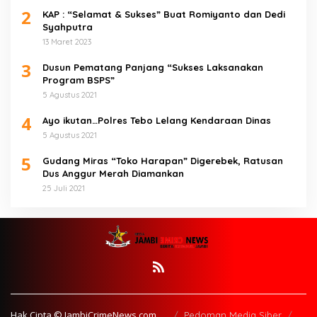
2
KAP : “Selamat & Sukses” Buat Romiyanto dan Dedi
Syahputra
13 Maret 2023
3
Dusun Pematang Panjang “Sukses Laksanakan
Program BSPS”
5 Agustus 2021
4
Ayo ikutan…Polres Tebo Lelang Kendaraan Dinas
5 Agustus 2021
5
Gudang Miras “Toko Harapan” Digerebek, Ratusan
Dus Anggur Merah Diamankan
25 Juli 2021
Hak Cipta © JambiCrimeNews.com
Pedoman Media Siber