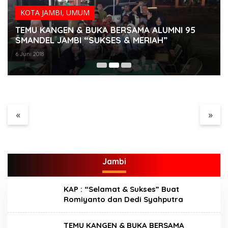
KOTA JAMBI
,
UMUM
TEMU KANGEN & BUKA BERSAMA ALUMNI 95
SMANDEL JAMBI “SUKSES & MERIAH”
6 Juni 2018
Menjamurnya Pabrik
Ada Apa Dengan PT.
Pengolahan Brondolan
Hatrik Muara Bungo
Kelapa Sawit Diduga
Sampai di Somasi LSM
Pemicu Maraknya
Lingkungan Hidup
Pencurian di
Perkebunan
«
»
Perusahaan Maupun
Perorangan
Jambi
KAP : “Selamat & Sukses” Buat
Romiyanto dan Dedi Syahputra
TEMU KANGEN & BUKA BERSAMA