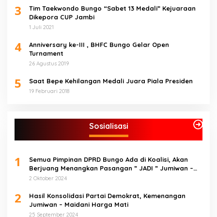
3
Tim Taekwondo Bungo “Sabet 13 Medali” Kejuaraan
Dikepora CUP Jambi
1 Juli 2021
4
Anniversary ke-III , BHFC Bungo Gelar Open
Turnament
26 Agustus 2019
5
Saat Bepe Kehilangan Medali Juara Piala Presiden
19 Februari 2018
Sosialisasi
1
Semua Pimpinan DPRD Bungo Ada di Koalisi, Akan
Berjuang Menangkan Pasangan ” JADI ” Jumiwan –
Maidani.
2 Oktober 2024
2
Hasil Konsolidasi Partai Demokrat, Kemenangan
Jumiwan – Maidani Harga Mati
25 September 2024