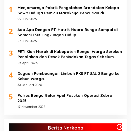
1
Menjamurnya Pabrik Pengolahan Brondolan Kelapa
Sawit Diduga Pemicu Maraknya Pencurian di
Perkebunan Perusahaan Maupun Perorangan
29 Juni 2026
2
Ada Apa Dengan PT. Hatrik Muara Bungo Sampai di
Somasi LSM Lingkungan Hidup
27 Juni 2026
3
PETI Kian Marak di Kabupaten Bungo, Warga Serukan
Penolakan dan Desak Penindakan Tegas Sebelum
Bencana Menelan Korban Tak berdosa.
25 April 2026
4
Dugaan Pembuangan Limbah PKS PT SAL 2 Bungo ke
Kebun Warga.
30 Januari 2026
5
Polres Bungo Gelar Apel Pasukan Operasi Zebra
2025
17 November 2025
Berita Narkoba