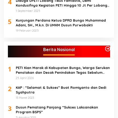
4
Diduga UPETI Lobang Tikus Fantastis, Demi
Kondusifnya Kegiatan PETI Hingga 10 Jt Per Lobang
Total 1 Milyar Lebih per Bulan
1 September 2025
5
Kunjungan Perdana Ketua DPRD Bungo Muhammad
Adani, SH., M.k.n. Di UMKM Dusun Purwobakti
19 Februari 2025
Berita Nasional
1
PETI Kian Marak di Kabupaten Bungo, Warga Serukan
Penolakan dan Desak Penindakan Tegas Sebelum
Bencana Menelan Korban Tak berdosa.
25 April 2026
2
KAP : “Selamat & Sukses” Buat Romiyanto dan Dedi
Syahputra
13 Maret 2023
3
Dusun Pematang Panjang “Sukses Laksanakan
Program BSPS”
5 Agustus 2021