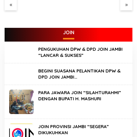
Perkebunan
«
»
Perusahaan Maupun
Perorangan
JOIN
PENGUKUHAN DPW & DPD JOIN JAMBI
“LANCAR & SUKSES”
BEGINI SUASANA PELANTIKAN DPW &
DPD JOIN JAMBI…
PARA JAWARA JOIN “SILAHTURAHMI”
DENGAN BUPATI H. MASHURI
JOIN PROVINSI JAMBI “SEGERA”
DIKUKUHKAN