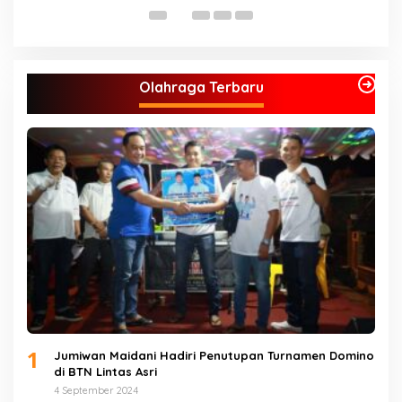
J
Olahraga Terbaru
1
Jumiwan Maidani Hadiri Penutupan Turnamen Domino
di BTN Lintas Asri
4 September 2024