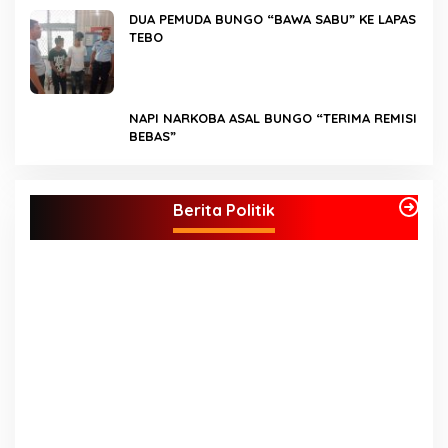
DUA PEMUDA BUNGO “BAWA SABU” KE LAPAS
TEBO
NAPI NARKOBA ASAL BUNGO “TERIMA REMISI
BEBAS”
Kader Partai Perindo Bungo Siap Berjuang
Menangkan Jumiwan – Maidani
Berita Politik
S
A