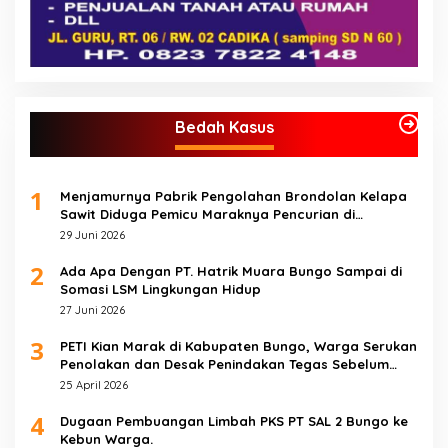
Bedah Kasus
1
Menjamurnya Pabrik Pengolahan Brondolan Kelapa
Sawit Diduga Pemicu Maraknya Pencurian di
Perkebunan Perusahaan Maupun Perorangan
29 Juni 2026
2
Ada Apa Dengan PT. Hatrik Muara Bungo Sampai di
Somasi LSM Lingkungan Hidup
27 Juni 2026
3
PETI Kian Marak di Kabupaten Bungo, Warga Serukan
Penolakan dan Desak Penindakan Tegas Sebelum
Bencana Menelan Korban Tak berdosa.
25 April 2026
4
Dugaan Pembuangan Limbah PKS PT SAL 2 Bungo ke
Kebun Warga.