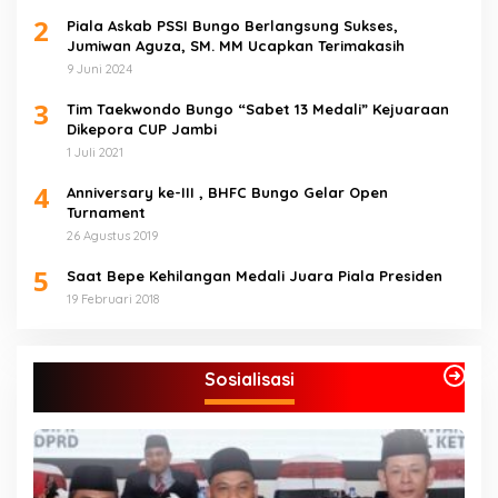
2
Piala Askab PSSI Bungo Berlangsung Sukses,
Jumiwan Aguza, SM. MM Ucapkan Terimakasih
9 Juni 2024
3
Tim Taekwondo Bungo “Sabet 13 Medali” Kejuaraan
Dikepora CUP Jambi
1 Juli 2021
4
Anniversary ke-III , BHFC Bungo Gelar Open
Turnament
26 Agustus 2019
5
Saat Bepe Kehilangan Medali Juara Piala Presiden
19 Februari 2018
Sosialisasi