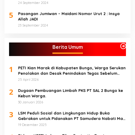
24 September 2024
5
Pasangan Jumiwan – Maidani Nomor Urut 2 : Insya
Allah JADI
23 September 2024
Berita Umum
1
PETI Kian Marak di Kabupaten Bungo, Warga Serukan
Penolakan dan Desak Penindakan Tegas Sebelum
Bencana Menelan Korban Tak berdosa.
25 April 2026
2
Dugaan Pembuangan Limbah PKS PT SAL 2 Bungo ke
Kebun Warga.
30 Januari 2026
3
LSM Peduli Sosial dan Lingkungan Hidup Buka
Gebrakan untuk Pidanakan PT Samudera Nabati Mas
atas Dugaan Pencemaran Limbah
19 Desember 2025