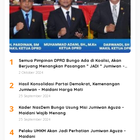
1
Semua Pimpinan DPRD Bungo Ada di Koalisi, Akan
Berjuang Menangkan Pasangan ” JADI ” Jumiwan –
Maidani.
2 Oktober 2024
2
Hasil Konsolidasi Partai Demokrat, Kemenangan
Jumiwan – Maidani Harga Mati
25 September 2024
3
Kader NasDem Bungo Usung Misi Jumiwan Aguza –
Maidani Wajib Menang
25 September 2024
4
Pelaku UMKM Akan Jadi Perhatian Jumiwan Aguza –
Maidani