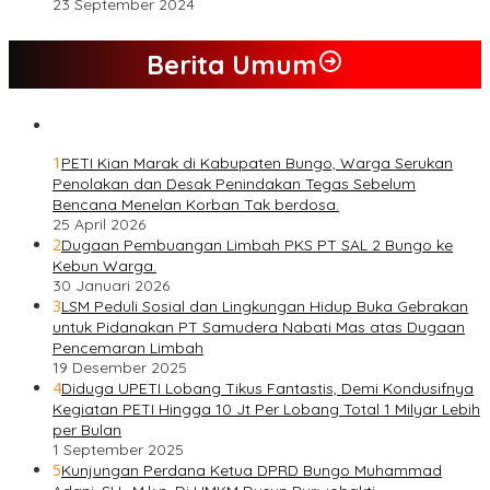
23 September 2024
Berita Umum
1
PETI Kian Marak di Kabupaten Bungo, Warga Serukan
Penolakan dan Desak Penindakan Tegas Sebelum
Bencana Menelan Korban Tak berdosa.
25 April 2026
2
Dugaan Pembuangan Limbah PKS PT SAL 2 Bungo ke
Kebun Warga.
30 Januari 2026
3
LSM Peduli Sosial dan Lingkungan Hidup Buka Gebrakan
untuk Pidanakan PT Samudera Nabati Mas atas Dugaan
Pencemaran Limbah
19 Desember 2025
4
Diduga UPETI Lobang Tikus Fantastis, Demi Kondusifnya
Kegiatan PETI Hingga 10 Jt Per Lobang Total 1 Milyar Lebih
per Bulan
1 September 2025
5
Kunjungan Perdana Ketua DPRD Bungo Muhammad