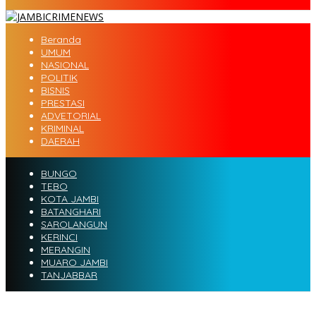
Beranda
UMUM
NASIONAL
POLITIK
BISNIS
PRESTASI
ADVETORIAL
KRIMINAL
DAERAH
BUNGO
TEBO
KOTA JAMBI
BATANGHARI
SAROLANGUN
KERINCI
MERANGIN
MUARO JAMBI
TANJABBAR