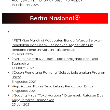
Adani, SH., M.k.n. Di UMKM Dusun Purwobakti
19 Februari 2025
Berita Nasional
1
PETI Kian Marak di Kabupaten Bungo, Warga Serukan
Penolakan dan Desak Penindakan Tegas Sebelum
Bencana Menelan Korban Tak berdosa.
25 April 2026
2
KAP : “Selamat & Sukses” Buat Romiyanto dan Dedi
Syahputra
13 Maret 2023
3
Dusun Pematang Panjang “Sukses Laksanakan Program
BSPS”
5 Agustus 2021
4
Ayo ikutan…Polres Tebo Lelang Kendaraan Dinas
5 Agustus 2021
5
Gudang Miras “Toko Harapan” Digerebek, Ratusan Dus
Anggur Merah Diamankan
25 Juli 2021