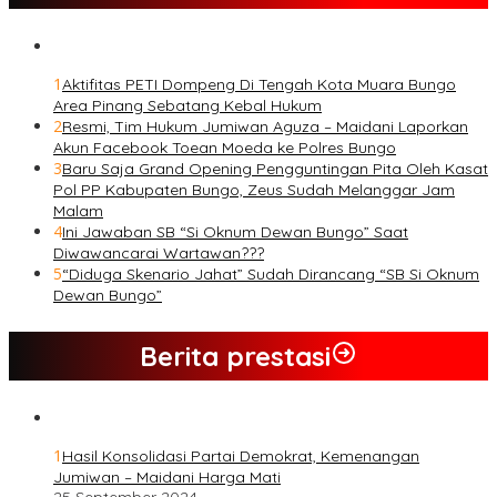
1
Aktifitas PETI Dompeng Di Tengah Kota Muara Bungo
Area Pinang Sebatang Kebal Hukum
2
Resmi, Tim Hukum Jumiwan Aguza – Maidani Laporkan
Akun Facebook Toean Moeda ke Polres Bungo
3
Baru Saja Grand Opening Pengguntingan Pita Oleh Kasat
Pol PP Kabupaten Bungo, Zeus Sudah Melanggar Jam
Malam
4
Ini Jawaban SB “Si Oknum Dewan Bungo” Saat
Diwawancarai Wartawan???
5
“Diduga Skenario Jahat” Sudah Dirancang “SB Si Oknum
Dewan Bungo”
Berita prestasi
1
Hasil Konsolidasi Partai Demokrat, Kemenangan
Jumiwan – Maidani Harga Mati