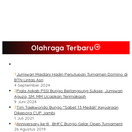
Nilai Program Lebih Merakyat, Tomas Dusun Lubuk Beringin Ajak
Dukung JADI
Kompak, Ratusan Tokoh Sari Mulya Solid Menangkan Pasangan
Jumiwan – Maidani
Olahraga Terbaru
1
Jumiwan Maidani Hadiri Penutupan Turnamen Domino di
BTN Lintas Asri
4 September 2024
2
Piala Askab PSSI Bungo Berlangsung Sukses, Jumiwan
Aguza, SM. MM Ucapkan Terimakasih
9 Juni 2024
3
Tim Taekwondo Bungo “Sabet 13 Medali” Kejuaraan
Dikepora CUP Jambi
1 Juli 2021
4
Anniversary ke-III , BHFC Bungo Gelar Open Turnament
26 Agustus 2019