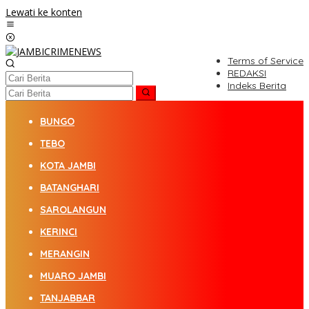
Lewati ke konten
Terms of Service
REDAKSI
Indeks Berita
BUNGO
TEBO
KOTA JAMBI
BATANGHARI
SAROLANGUN
KERINCI
MERANGIN
MUARO JAMBI
TANJABBAR