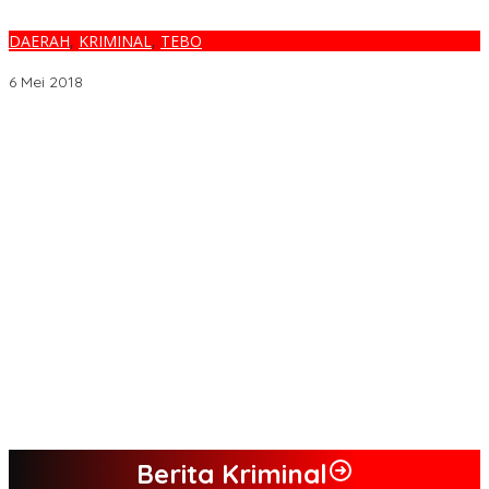
DAERAH
,
KRIMINAL
,
TEBO
KAWANAN MALING MENGGANAS “JAMAAH MASJID JADI TARGET”
6 Mei 2018
Melalui BNIdirect Bisnis, BNI Dukung Efisiensi Pengelolaan
Keuangan UMKM
Menjamurnya Pabrik Pengolahan Brondolan Kelapa Sawit
Diduga Pemicu Maraknya Pencurian di Perkebunan Perusahaan
Maupun Perorangan
Ada Apa Dengan PT. Hatrik Muara Bungo Sampai di Somasi LSM
Lingkungan Hidup
PETI Kian Marak di Kabupaten Bungo, Warga Serukan Penolakan
dan Desak Penindakan Tegas Sebelum Bencana Menelan
Korban Tak berdosa.
SMK N 6 Jadi Yang Terbaik Menjelang Ramadhan 1447 H
Berita Kriminal