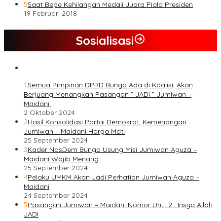
5
Saat Bepe Kehilangan Medali Juara Piala Presiden
19 Februari 2018
Sosialisasi
1
Semua Pimpinan DPRD Bungo Ada di Koalisi, Akan
Berjuang Menangkan Pasangan ” JADI ” Jumiwan –
Maidani.
2 Oktober 2024
2
Hasil Konsolidasi Partai Demokrat, Kemenangan
Jumiwan – Maidani Harga Mati
25 September 2024
3
Kader NasDem Bungo Usung Misi Jumiwan Aguza –
Maidani Wajib Menang
25 September 2024
4
Pelaku UMKM Akan Jadi Perhatian Jumiwan Aguza –
Maidani
24 September 2024
5
Pasangan Jumiwan – Maidani Nomor Urut 2 : Insya Allah
JADI