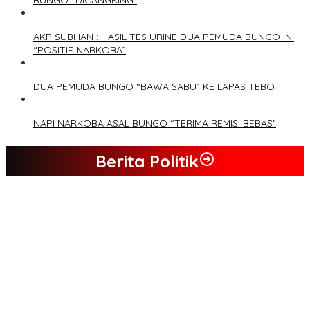
AKP SUBHAN : HASIL TES URINE DUA PEMUDA BUNGO INI
“POSITIF NARKOBA”
DUA PEMUDA BUNGO “BAWA SABU” KE LAPAS TEBO
NAPI NARKOBA ASAL BUNGO “TERIMA REMISI BEBAS”
Berita Politik
Tim Sayap Pejuang Siliwangi Indonesia Siap Menangkan
Jumiwan Aguza – Maidani
Kader Partai Perindo Bungo Siap Berjuang Menangkan Jumiwan
– Maidani
Semua Pimpinan DPRD Bungo Ada di Koalisi, Akan Berjuang
Menangkan Pasangan ” JADI ” Jumiwan – Maidani.