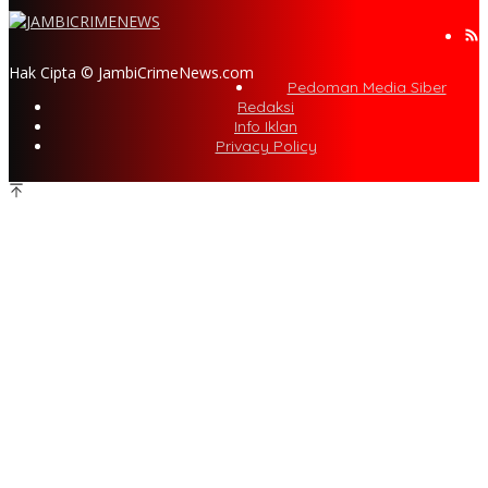
Hak Cipta © JambiCrimeNews.com
Pedoman Media Siber
Redaksi
Info Iklan
Privacy Policy