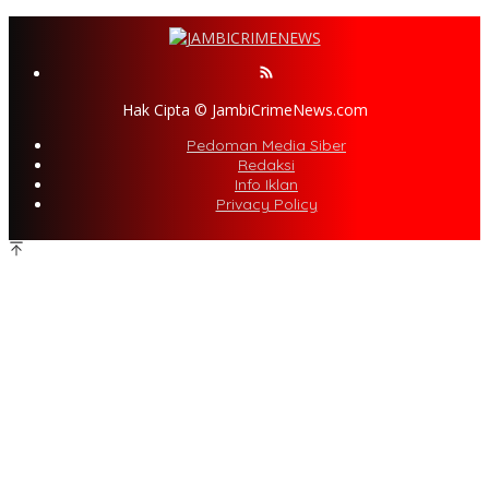
Hak Cipta © JambiCrimeNews.com
Pedoman Media Siber
Redaksi
Info Iklan
Privacy Policy