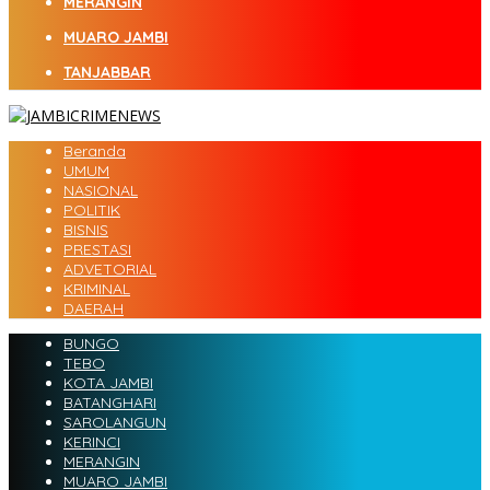
MERANGIN
MUARO JAMBI
TANJABBAR
Beranda
UMUM
NASIONAL
POLITIK
BISNIS
PRESTASI
ADVETORIAL
KRIMINAL
DAERAH
BUNGO
TEBO
KOTA JAMBI
BATANGHARI
SAROLANGUN
KERINCI
MERANGIN
MUARO JAMBI