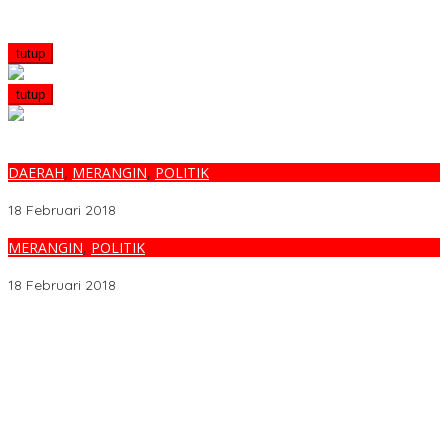
tutup
tutup
DAERAH
,
MERANGIN
,
POLITIK
DIANGGAP MUSUH, INI JAWABAN AL HARIS..
18 Februari 2018
MERANGIN
,
POLITIK
FAUZI : 1 SAYA, 3 PAK NALIM DAN 2 MUSUH
18 Februari 2018
Melalui BNIdirect Bisnis, BNI Dukung Efisiensi Pengelolaan
Keuangan UMKM
Menjamurnya Pabrik Pengolahan Brondolan Kelapa Sawit
Diduga Pemicu Maraknya Pencurian di Perkebunan Perusahaan
Maupun Perorangan