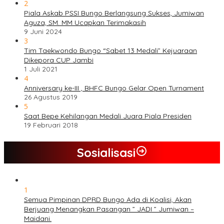
2
Piala Askab PSSI Bungo Berlangsung Sukses, Jumiwan
Aguza, SM. MM Ucapkan Terimakasih
9 Juni 2024
3
Tim Taekwondo Bungo “Sabet 13 Medali” Kejuaraan
Dikepora CUP Jambi
1 Juli 2021
4
Anniversary ke-III , BHFC Bungo Gelar Open Turnament
26 Agustus 2019
5
Saat Bepe Kehilangan Medali Juara Piala Presiden
19 Februari 2018
Sosialisasi
1
Semua Pimpinan DPRD Bungo Ada di Koalisi, Akan
Berjuang Menangkan Pasangan ” JADI ” Jumiwan –
Maidani.