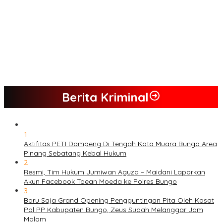
Ada Apa Dengan PT. Hatrik Muara Bungo Sampai di Somasi LSM
Lingkungan Hidup
PETI Kian Marak di Kabupaten Bungo, Warga Serukan Penolakan
dan Desak Penindakan Tegas Sebelum Bencana Menelan
Korban Tak berdosa.
SMK N 6 Jadi Yang Terbaik Menjelang Ramadhan 1447 H
Berita Kriminal
1
Aktifitas PETI Dompeng Di Tengah Kota Muara Bungo Area
Pinang Sebatang Kebal Hukum
2
Resmi, Tim Hukum Jumiwan Aguza – Maidani Laporkan
Akun Facebook Toean Moeda ke Polres Bungo
3
Baru Saja Grand Opening Pengguntingan Pita Oleh Kasat
Pol PP Kabupaten Bungo, Zeus Sudah Melanggar Jam
Malam