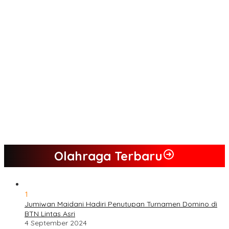
Tim Sayap Pejuang Siliwangi Indonesia Siap Menangkan
Jumiwan Aguza – Maidani
Kader Partai Perindo Bungo Siap Berjuang Menangkan Jumiwan
– Maidani
Semua Pimpinan DPRD Bungo Ada di Koalisi, Akan Berjuang
Menangkan Pasangan ” JADI ” Jumiwan – Maidani.
Nilai Program Lebih Merakyat, Tomas Dusun Lubuk Beringin Ajak
Dukung JADI
Kompak, Ratusan Tokoh Sari Mulya Solid Menangkan Pasangan
Jumiwan – Maidani
Olahraga Terbaru
1
Jumiwan Maidani Hadiri Penutupan Turnamen Domino di
BTN Lintas Asri
4 September 2024