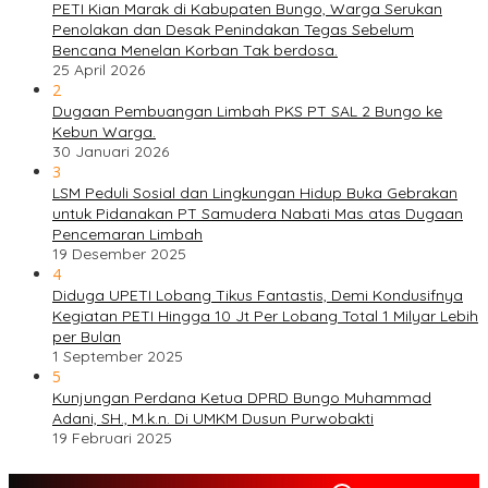
PETI Kian Marak di Kabupaten Bungo, Warga Serukan
Penolakan dan Desak Penindakan Tegas Sebelum
Bencana Menelan Korban Tak berdosa.
25 April 2026
2
Dugaan Pembuangan Limbah PKS PT SAL 2 Bungo ke
Kebun Warga.
30 Januari 2026
3
LSM Peduli Sosial dan Lingkungan Hidup Buka Gebrakan
untuk Pidanakan PT Samudera Nabati Mas atas Dugaan
Pencemaran Limbah
19 Desember 2025
4
Diduga UPETI Lobang Tikus Fantastis, Demi Kondusifnya
Kegiatan PETI Hingga 10 Jt Per Lobang Total 1 Milyar Lebih
per Bulan
1 September 2025
5
Kunjungan Perdana Ketua DPRD Bungo Muhammad
Adani, SH., M.k.n. Di UMKM Dusun Purwobakti
19 Februari 2025