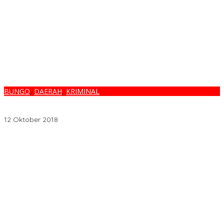
BUNGO
,
DAERAH
,
KRIMINAL
HEBAT…DALAM HITUNGAN JAM, PEMERKOSA BIADAB DI BUNGO
DI BEKUK
12 Oktober 2018
Melalui BNIdirect Bisnis, BNI Dukung Efisiensi Pengelolaan
Keuangan UMKM
Menjamurnya Pabrik Pengolahan Brondolan Kelapa Sawit
Diduga Pemicu Maraknya Pencurian di Perkebunan Perusahaan
Maupun Perorangan
Ada Apa Dengan PT. Hatrik Muara Bungo Sampai di Somasi LSM
Lingkungan Hidup