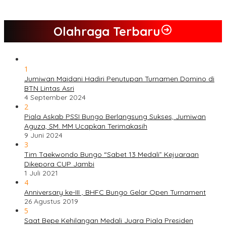
Jumiwan – Maidani
Olahraga Terbaru
1
Jumiwan Maidani Hadiri Penutupan Turnamen Domino di
BTN Lintas Asri
4 September 2024
2
Piala Askab PSSI Bungo Berlangsung Sukses, Jumiwan
Aguza, SM. MM Ucapkan Terimakasih
9 Juni 2024
3
Tim Taekwondo Bungo “Sabet 13 Medali” Kejuaraan
Dikepora CUP Jambi
1 Juli 2021
4
Anniversary ke-III , BHFC Bungo Gelar Open Turnament
26 Agustus 2019
5
Saat Bepe Kehilangan Medali Juara Piala Presiden