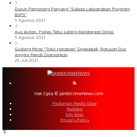
3
Dusun Pematang Panjang “Sukses Laksanakan Program
BSPS”
5 Agustus 2021
4
Ayo ikutan…Polres Tebo Lelang Kendaraan Dinas
5 Agustus 2021
5
Gudang Miras “Toko Harapan” Digerebek, Ratusan Dus
Anggur Merah Diamankan
25 Juli 2021
Hak Cipta © JambiCrimeNews.com
Pedoman Media Siber
Redaksi
Info Iklan
Privacy Policy