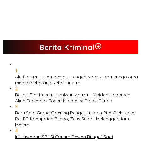
PETI Kian Marak di Kabupaten Bungo, Warga Serukan Penolakan
dan Desak Penindakan Tegas Sebelum Bencana Menelan
Korban Tak berdosa.
SMK N 6 Jadi Yang Terbaik Menjelang Ramadhan 1447 H
Berita Kriminal
1
Aktifitas PETI Dompeng Di Tengah Kota Muara Bungo Area
Pinang Sebatang Kebal Hukum
2
Resmi, Tim Hukum Jumiwan Aguza – Maidani Laporkan
Akun Facebook Toean Moeda ke Polres Bungo
3
Baru Saja Grand Opening Pengguntingan Pita Oleh Kasat
Pol PP Kabupaten Bungo, Zeus Sudah Melanggar Jam
Malam
4
Ini Jawaban SB “Si Oknum Dewan Bungo” Saat