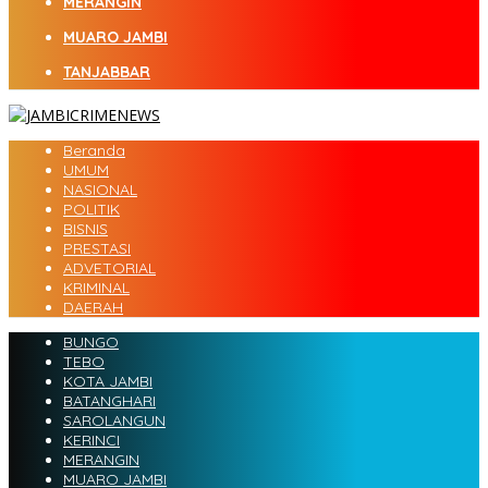
MERANGIN
MUARO JAMBI
TANJABBAR
Beranda
UMUM
NASIONAL
POLITIK
BISNIS
PRESTASI
ADVETORIAL
KRIMINAL
DAERAH
BUNGO
TEBO
KOTA JAMBI
BATANGHARI
SAROLANGUN
KERINCI
MERANGIN
MUARO JAMBI