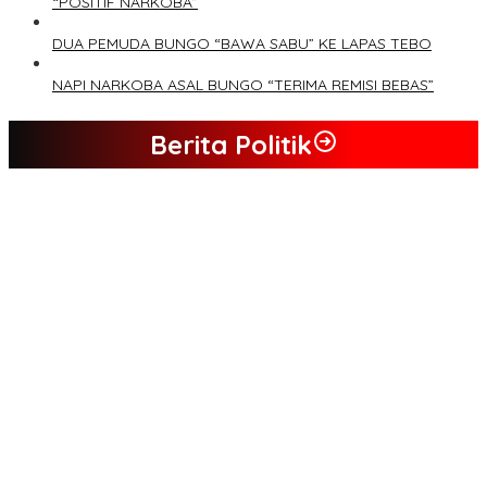
“POSITIF NARKOBA”
DUA PEMUDA BUNGO “BAWA SABU” KE LAPAS TEBO
NAPI NARKOBA ASAL BUNGO “TERIMA REMISI BEBAS”
Berita Politik
Tim Sayap Pejuang Siliwangi Indonesia Siap Menangkan
Jumiwan Aguza – Maidani
Kader Partai Perindo Bungo Siap Berjuang Menangkan Jumiwan
– Maidani
Semua Pimpinan DPRD Bungo Ada di Koalisi, Akan Berjuang
Menangkan Pasangan ” JADI ” Jumiwan – Maidani.
Nilai Program Lebih Merakyat, Tomas Dusun Lubuk Beringin Ajak
Dukung JADI
Kompak, Ratusan Tokoh Sari Mulya Solid Menangkan Pasangan