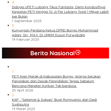
4
Diduga UPETI Lobang Tikus Fantastis, Demi Kondusifnya
Kegiatan PETI Hingga 10 Jt Per Lobang Total 1 Milyar Lebih
per Bulan
1 September 2025
5
Kunjungan Perdana Ketua DPRD Bungo Muhammad
Adani, SH., M.k.n. Di UMKM Dusun Purwobakti
19 Februari 2025
Berita Nasional
1
PETI Kian Marak di Kabupaten Bungo, Warga Serukan
Penolakan dan Desak Penindakan Tegas Sebelum
Bencana Menelan Korban Tak berdosa.
25 April 2026
2
KAP : “Selamat & Sukses” Buat Romiyanto dan Dedi
Syahputra
13 Maret 2023