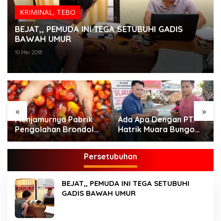
KRIMINAL
,
TEBO
BEJAT,, PEMUDA INI TEGA SETUBUHI GADIS
BAWAH UMUR
10 Mei 2018
«
»
Menjamurnya Pabrik
Ada Apa Dengan PT.
Pengolahan Brondolan
Hatrik Muara Bungo
Kelapa Sawit Diduga
Sampai di Somasi LSM
Pemicu Maraknya
Lingkungan Hidup
Persetubuhan
Pencurian di
Perkebunan
Perusahaan Maupun
BEJAT,, PEMUDA INI TEGA SETUBUHI
Perorangan
GADIS BAWAH UMUR