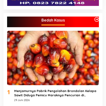
Bedah Kasus
1
Menjamurnya Pabrik Pengolahan Brondolan Kelapa
Sawit Diduga Pemicu Maraknya Pencurian di
Perkebunan Perusahaan Maupun Perorangan
29 Juni 2026