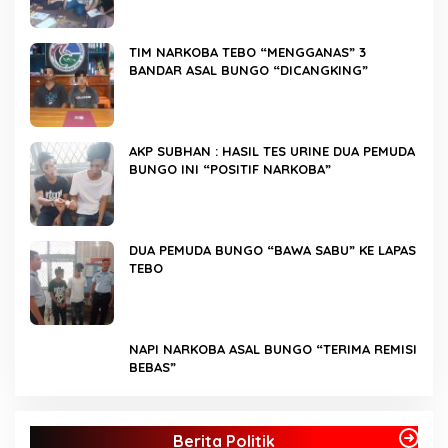
TIM NARKOBA TEBO “MENGGANAS” 3
BANDAR ASAL BUNGO “DICANGKING”
AKP SUBHAN : HASIL TES URINE DUA PEMUDA
BUNGO INI “POSITIF NARKOBA”
DUA PEMUDA BUNGO “BAWA SABU” KE LAPAS
TEBO
NAPI NARKOBA ASAL BUNGO “TERIMA REMISI
BEBAS”
Kader Partai Perindo Bungo Siap Berjuang
S
Menangkan Jumiwan – Maidani
A
Berita Politik