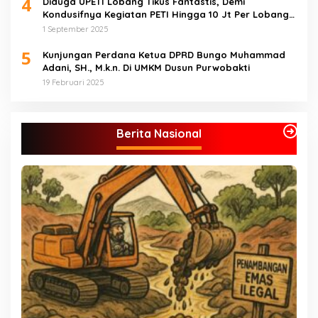
4
Diduga UPETI Lobang Tikus Fantastis, Demi
Kondusifnya Kegiatan PETI Hingga 10 Jt Per Lobang
Total 1 Milyar Lebih per Bulan
1 September 2025
5
Kunjungan Perdana Ketua DPRD Bungo Muhammad
Adani, SH., M.k.n. Di UMKM Dusun Purwobakti
19 Februari 2025
Berita Nasional