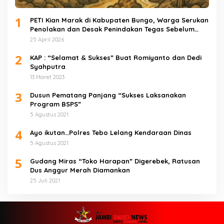
1
PETI Kian Marak di Kabupaten Bungo, Warga Serukan
Penolakan dan Desak Penindakan Tegas Sebelum
Bencana Menelan Korban Tak berdosa.
25 April 2026
2
KAP : “Selamat & Sukses” Buat Romiyanto dan Dedi
Syahputra
13 Maret 2023
3
Dusun Pematang Panjang “Sukses Laksanakan
Program BSPS”
5 Agustus 2021
4
Ayo ikutan…Polres Tebo Lelang Kendaraan Dinas
5 Agustus 2021
5
Gudang Miras “Toko Harapan” Digerebek, Ratusan
Dus Anggur Merah Diamankan
25 Juli 2021