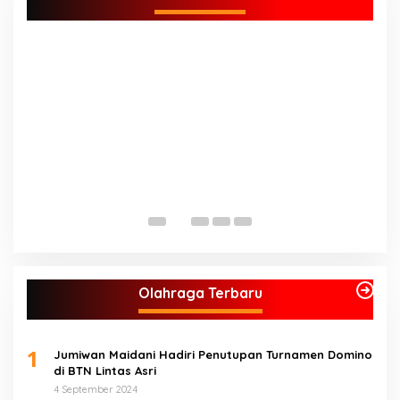
J
Olahraga Terbaru
1
Jumiwan Maidani Hadiri Penutupan Turnamen Domino
di BTN Lintas Asri
4 September 2024