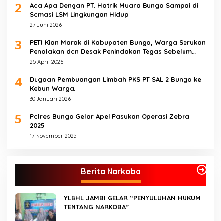
2
Ada Apa Dengan PT. Hatrik Muara Bungo Sampai di
Somasi LSM Lingkungan Hidup
27 Juni 2026
3
PETI Kian Marak di Kabupaten Bungo, Warga Serukan
Penolakan dan Desak Penindakan Tegas Sebelum
Bencana Menelan Korban Tak berdosa.
25 April 2026
4
Dugaan Pembuangan Limbah PKS PT SAL 2 Bungo ke
Kebun Warga.
30 Januari 2026
5
Polres Bungo Gelar Apel Pasukan Operasi Zebra
2025
17 November 2025
Berita Narkoba
YLBHL JAMBI GELAR “PENYULUHAN HUKUM
TENTANG NARKOBA”