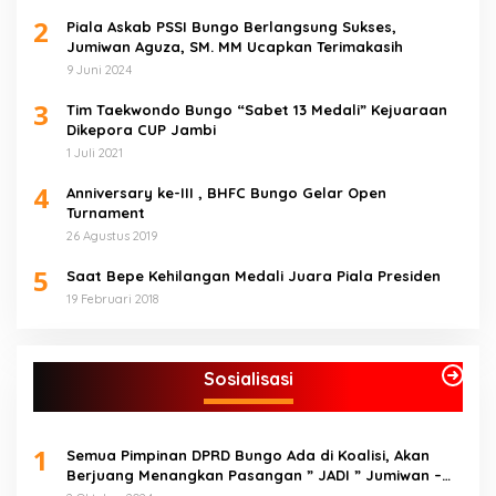
2
Piala Askab PSSI Bungo Berlangsung Sukses,
Jumiwan Aguza, SM. MM Ucapkan Terimakasih
9 Juni 2024
3
Tim Taekwondo Bungo “Sabet 13 Medali” Kejuaraan
Dikepora CUP Jambi
1 Juli 2021
4
Anniversary ke-III , BHFC Bungo Gelar Open
Turnament
26 Agustus 2019
5
Saat Bepe Kehilangan Medali Juara Piala Presiden
19 Februari 2018
Sosialisasi
1
Semua Pimpinan DPRD Bungo Ada di Koalisi, Akan
Berjuang Menangkan Pasangan ” JADI ” Jumiwan –
Maidani.