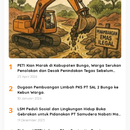
1
PETI Kian Marak di Kabupaten Bungo, Warga Serukan
Penolakan dan Desak Penindakan Tegas Sebelum
Bencana Menelan Korban Tak berdosa.
25 April 2026
2
Dugaan Pembuangan Limbah PKS PT SAL 2 Bungo ke
Kebun Warga.
30 Januari 2026
3
LSM Peduli Sosial dan Lingkungan Hidup Buka
Gebrakan untuk Pidanakan PT Samudera Nabati Mas
atas Dugaan Pencemaran Limbah
19 Desember 2025