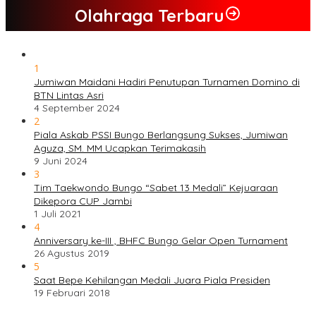
Olahraga Terbaru
1
Jumiwan Maidani Hadiri Penutupan Turnamen Domino di
BTN Lintas Asri
4 September 2024
2
Piala Askab PSSI Bungo Berlangsung Sukses, Jumiwan
Aguza, SM. MM Ucapkan Terimakasih
9 Juni 2024
3
Tim Taekwondo Bungo “Sabet 13 Medali” Kejuaraan
Dikepora CUP Jambi
1 Juli 2021
4
Anniversary ke-III , BHFC Bungo Gelar Open Turnament
26 Agustus 2019
5
Saat Bepe Kehilangan Medali Juara Piala Presiden
19 Februari 2018