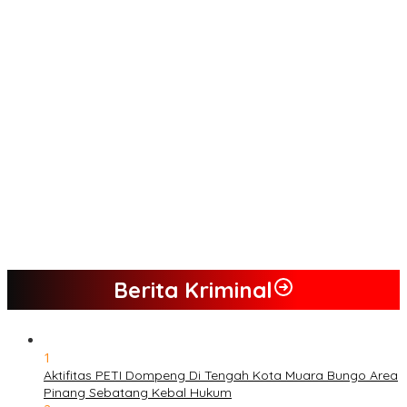
Keuangan UMKM
Menjamurnya Pabrik Pengolahan Brondolan Kelapa Sawit
Diduga Pemicu Maraknya Pencurian di Perkebunan Perusahaan
Maupun Perorangan
Ada Apa Dengan PT. Hatrik Muara Bungo Sampai di Somasi LSM
Lingkungan Hidup
PETI Kian Marak di Kabupaten Bungo, Warga Serukan Penolakan
dan Desak Penindakan Tegas Sebelum Bencana Menelan
Korban Tak berdosa.
SMK N 6 Jadi Yang Terbaik Menjelang Ramadhan 1447 H
Berita Kriminal
1
Aktifitas PETI Dompeng Di Tengah Kota Muara Bungo Area
Pinang Sebatang Kebal Hukum