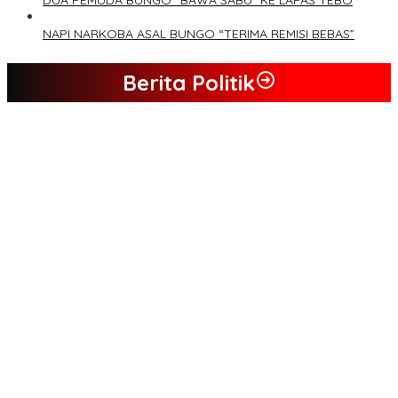
DUA PEMUDA BUNGO “BAWA SABU” KE LAPAS TEBO
NAPI NARKOBA ASAL BUNGO “TERIMA REMISI BEBAS”
Berita Politik
Tim Sayap Pejuang Siliwangi Indonesia Siap Menangkan
Jumiwan Aguza – Maidani
Kader Partai Perindo Bungo Siap Berjuang Menangkan Jumiwan
– Maidani
Semua Pimpinan DPRD Bungo Ada di Koalisi, Akan Berjuang
Menangkan Pasangan ” JADI ” Jumiwan – Maidani.
Nilai Program Lebih Merakyat, Tomas Dusun Lubuk Beringin Ajak
Dukung JADI
Kompak, Ratusan Tokoh Sari Mulya Solid Menangkan Pasangan
Jumiwan – Maidani