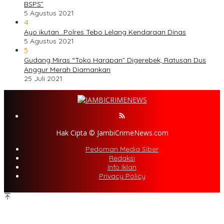
BSPS”
5 Agustus 2021
4
Ayo ikutan…Polres Tebo Lelang Kendaraan Dinas
5 Agustus 2021
5
Gudang Miras “Toko Harapan” Digerebek, Ratusan Dus
Anggur Merah Diamankan
25 Juli 2021
Hak Cipta © JambiCrimeNews.com
Pedoman Media Siber
Redaksi
Info Iklan
Privacy Policy