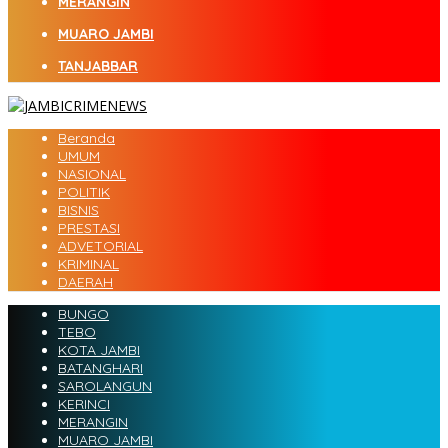
MERANGIN
MUARO JAMBI
TANJABBAR
Beranda
UMUM
NASIONAL
POLITIK
BISNIS
PRESTASI
ADVETORIAL
KRIMINAL
DAERAH
BUNGO
TEBO
KOTA JAMBI
BATANGHARI
SAROLANGUN
KERINCI
MERANGIN
MUARO JAMBI