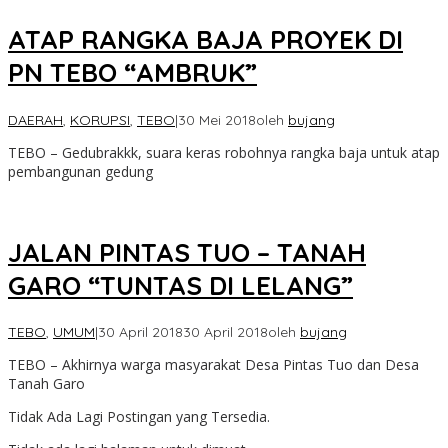
ATAP RANGKA BAJA PROYEK DI
PN TEBO “AMBRUK”
DAERAH
,
KORUPSI
,
TEBO
|
30 Mei 2018
oleh
bujang
TEBO – Gedubrakkk, suara keras robohnya rangka baja untuk atap
pembangunan gedung
JALAN PINTAS TUO – TANAH
GARO “TUNTAS DI LELANG”
TEBO
,
UMUM
|
30 April 2018
30 April 2018
oleh
bujang
TEBO – Akhirnya warga masyarakat Desa Pintas Tuo dan Desa
Tanah Garo
Tidak Ada Lagi Postingan yang Tersedia.