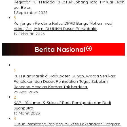
Kegiatan PETI Hingga 10 Jt Per Lobang Total 1 Milyar Lebih
per Bulan
1 September 2025
5
Kunjungan Perdana Ketua DPRD Bungo Muhammad
Adani, SH., M.k.n. Di UMKM Dusun Purwobakti
19 Februari 2025
Berita Nasional
1
PETI Kian Marak di Kabupaten Bungo, Warga Serukan
Penolakan dan Desak Penindakan Tegas Sebelum
Bencana Menelan Korban Tak berdosa.
25 April 2026
2
KAP : “Selamat & Sukses” Buat Romiyanto dan Dedi
Syahputra
13 Maret 2023
3
Dusun Pematang Panjang “Sukses Laksanakan Program