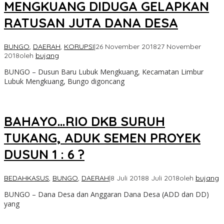
MENGKUANG DIDUGA GELAPKAN
RATUSAN JUTA DANA DESA
BUNGO
,
DAERAH
,
KORUPSI
|
26 November 2018
27 November
2018
oleh
bujang
BUNGO – Dusun Baru Lubuk Mengkuang, Kecamatan Limbur
Lubuk Mengkuang, Bungo digoncang
BAHAYO…RIO DKB SURUH
TUKANG, ADUK SEMEN PROYEK
DUSUN 1 : 6 ?
BEDAHKASUS
,
BUNGO
,
DAERAH
|
8 Juli 2018
8 Juli 2018
oleh
bujang
BUNGO – Dana Desa dan Anggaran Dana Desa (ADD dan DD)
yang