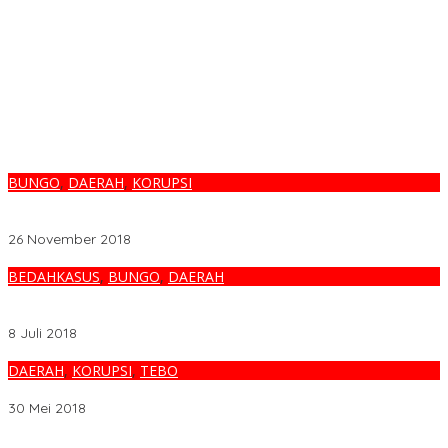
BUNGO
,
DAERAH
,
KORUPSI
PARAH…RIO DUSUN BARU LUBUK MENGKUANG DIDUGA
GELAPKAN RATUSAN JUTA DANA DESA
26 November 2018
BEDAHKASUS
,
BUNGO
,
DAERAH
BAHAYO…RIO DKB SURUH TUKANG, ADUK SEMEN PROYEK
DUSUN 1 : 6 ?
8 Juli 2018
DAERAH
,
KORUPSI
,
TEBO
ATAP RANGKA BAJA PROYEK DI PN TEBO “AMBRUK”
30 Mei 2018
Melalui BNIdirect Bisnis, BNI Dukung Efisiensi Pengelolaan