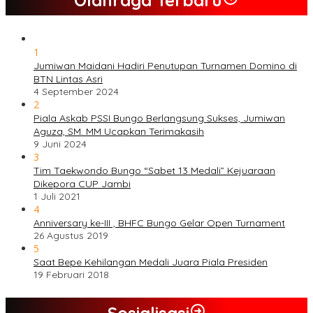
1
Jumiwan Maidani Hadiri Penutupan Turnamen Domino di
BTN Lintas Asri
4 September 2024
2
Piala Askab PSSI Bungo Berlangsung Sukses, Jumiwan
Aguza, SM. MM Ucapkan Terimakasih
9 Juni 2024
3
Tim Taekwondo Bungo “Sabet 13 Medali” Kejuaraan
Dikepora CUP Jambi
1 Juli 2021
4
Anniversary ke-III , BHFC Bungo Gelar Open Turnament
26 Agustus 2019
5
Saat Bepe Kehilangan Medali Juara Piala Presiden
19 Februari 2018
Sosialisasi