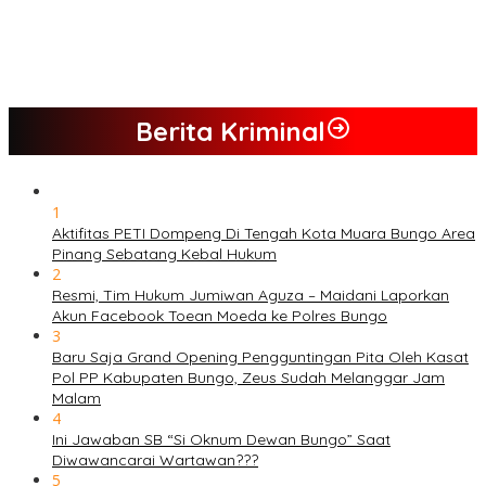
dan Desak Penindakan Tegas Sebelum Bencana Menelan
Korban Tak berdosa.
SMK N 6 Jadi Yang Terbaik Menjelang Ramadhan 1447 H
Berita Kriminal
1
Aktifitas PETI Dompeng Di Tengah Kota Muara Bungo Area
Pinang Sebatang Kebal Hukum
2
Resmi, Tim Hukum Jumiwan Aguza – Maidani Laporkan
Akun Facebook Toean Moeda ke Polres Bungo
3
Baru Saja Grand Opening Pengguntingan Pita Oleh Kasat
Pol PP Kabupaten Bungo, Zeus Sudah Melanggar Jam
Malam
4
Ini Jawaban SB “Si Oknum Dewan Bungo” Saat
Diwawancarai Wartawan???
5