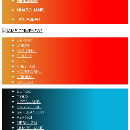
MERANGIN
MUARO JAMBI
TANJABBAR
Beranda
UMUM
NASIONAL
POLITIK
BISNIS
PRESTASI
ADVETORIAL
KRIMINAL
DAERAH
BUNGO
TEBO
KOTA JAMBI
BATANGHARI
SAROLANGUN
KERINCI
MERANGIN
MUARO JAMBI