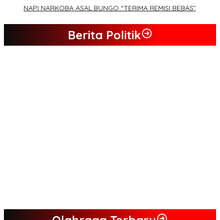
NAPI NARKOBA ASAL BUNGO “TERIMA REMISI BEBAS”
Berita Politik
Tim Sayap Pejuang Siliwangi Indonesia Siap Menangkan
Jumiwan Aguza – Maidani
Kader Partai Perindo Bungo Siap Berjuang Menangkan Jumiwan
– Maidani
Semua Pimpinan DPRD Bungo Ada di Koalisi, Akan Berjuang
Menangkan Pasangan ” JADI ” Jumiwan – Maidani.
Nilai Program Lebih Merakyat, Tomas Dusun Lubuk Beringin Ajak
Dukung JADI
Kompak, Ratusan Tokoh Sari Mulya Solid Menangkan Pasangan
Jumiwan – Maidani
Olahraga Terbaru