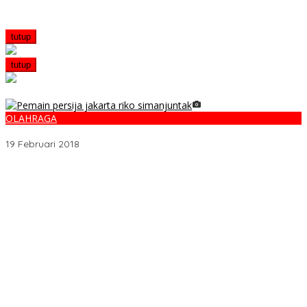
tutup
tutup
OLAHRAGA
Galeri Foto Klub Sepakbola Indonesia Persija Jakarta
19 Februari 2018
Melalui BNIdirect Bisnis, BNI Dukung Efisiensi Pengelolaan
Keuangan UMKM
Menjamurnya Pabrik Pengolahan Brondolan Kelapa Sawit
Diduga Pemicu Maraknya Pencurian di Perkebunan Perusahaan
Maupun Perorangan
Ada Apa Dengan PT. Hatrik Muara Bungo Sampai di Somasi LSM
Lingkungan Hidup
PETI Kian Marak di Kabupaten Bungo, Warga Serukan Penolakan