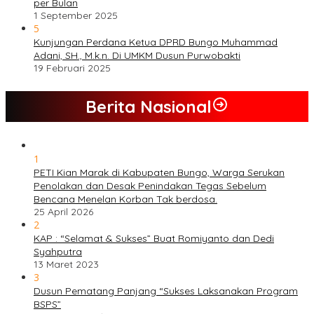
per Bulan
1 September 2025
5
Kunjungan Perdana Ketua DPRD Bungo Muhammad
Adani, SH., M.k.n. Di UMKM Dusun Purwobakti
19 Februari 2025
Berita Nasional
1
PETI Kian Marak di Kabupaten Bungo, Warga Serukan
Penolakan dan Desak Penindakan Tegas Sebelum
Bencana Menelan Korban Tak berdosa.
25 April 2026
2
KAP : “Selamat & Sukses” Buat Romiyanto dan Dedi
Syahputra
13 Maret 2023
3
Dusun Pematang Panjang “Sukses Laksanakan Program
BSPS”