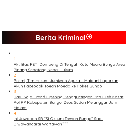
PETI Kian Marak di Kabupaten Bungo, Warga Serukan Penolakan
dan Desak Penindakan Tegas Sebelum Bencana Menelan
Korban Tak berdosa.
SMK N 6 Jadi Yang Terbaik Menjelang Ramadhan 1447 H
Berita Kriminal
1
Aktifitas PETI Dompeng Di Tengah Kota Muara Bungo Area
Pinang Sebatang Kebal Hukum
2
Resmi, Tim Hukum Jumiwan Aguza – Maidani Laporkan
Akun Facebook Toean Moeda ke Polres Bungo
3
Baru Saja Grand Opening Pengguntingan Pita Oleh Kasat
Pol PP Kabupaten Bungo, Zeus Sudah Melanggar Jam
Malam
4
Ini Jawaban SB “Si Oknum Dewan Bungo” Saat
Diwawancarai Wartawan???