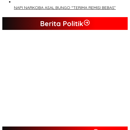
NAPI NARKOBA ASAL BUNGO “TERIMA REMISI BEBAS”
Berita Politik
Tim Sayap Pejuang Siliwangi Indonesia Siap Menangkan
Jumiwan Aguza – Maidani
Kader Partai Perindo Bungo Siap Berjuang Menangkan Jumiwan
– Maidani
Semua Pimpinan DPRD Bungo Ada di Koalisi, Akan Berjuang
Menangkan Pasangan ” JADI ” Jumiwan – Maidani.
Nilai Program Lebih Merakyat, Tomas Dusun Lubuk Beringin Ajak
Dukung JADI
Kompak, Ratusan Tokoh Sari Mulya Solid Menangkan Pasangan
Jumiwan – Maidani