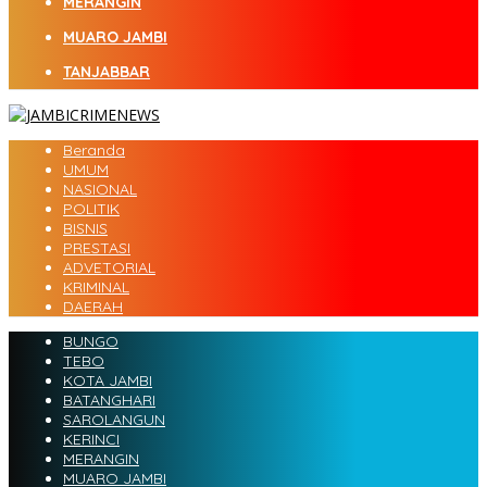
MERANGIN
MUARO JAMBI
TANJABBAR
Beranda
UMUM
NASIONAL
POLITIK
BISNIS
PRESTASI
ADVETORIAL
KRIMINAL
DAERAH
BUNGO
TEBO
KOTA JAMBI
BATANGHARI
SAROLANGUN
KERINCI
MERANGIN
MUARO JAMBI