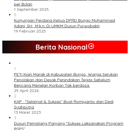
per Bulan
1 September 2025
5
Kunjungan Perdana Ketua DPRD Bungo Muhammad
Adani, SH., M.k.n. Di UMKM Dusun Purwobakti
19 Februari 2025
Berita Nasional
1
PETI Kian Marak di Kabupaten Bungo, Warga Serukan
Penolakan dan Desak Penindakan Tegas Sebelum
Bencana Menelan Korban Tak berdosa.
25 April 2026
2
KAP : “Selamat & Sukses” Buat Romiyanto dan Dedi
Syahputra
13 Maret 2023
3
Dusun Pematang Panjang “Sukses Laksanakan Program
BSPS”