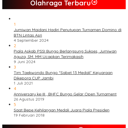
Olahraga Terbaru
1
Jumiwan Maidani Hadiri Penutupan Turnamen Domino di
BTN Lintas Asri
4 September 2024
2
Piala Askab PSSI Bungo Berlangsung Sukses, Jumiwan
Aguza, SM. MM Ucapkan Terimakasih
9 Juni 2024
3
Tim Taekwondo Bungo “Sabet 13 Medali” Kejuaraan
Dikepora CUP Jambi
1 Juli 2021
4
Anniversary ke-III , BHFC Bungo Gelar Open Turnament
26 Agustus 2019
5
Saat Bepe Kehilangan Medali Juara Piala Presiden
19 Februari 2018