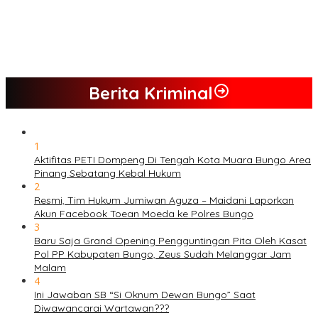
PETI Kian Marak di Kabupaten Bungo, Warga Serukan Penolakan
dan Desak Penindakan Tegas Sebelum Bencana Menelan
Korban Tak berdosa.
SMK N 6 Jadi Yang Terbaik Menjelang Ramadhan 1447 H
Berita Kriminal
1
Aktifitas PETI Dompeng Di Tengah Kota Muara Bungo Area
Pinang Sebatang Kebal Hukum
2
Resmi, Tim Hukum Jumiwan Aguza – Maidani Laporkan
Akun Facebook Toean Moeda ke Polres Bungo
3
Baru Saja Grand Opening Pengguntingan Pita Oleh Kasat
Pol PP Kabupaten Bungo, Zeus Sudah Melanggar Jam
Malam
4
Ini Jawaban SB “Si Oknum Dewan Bungo” Saat
Diwawancarai Wartawan???