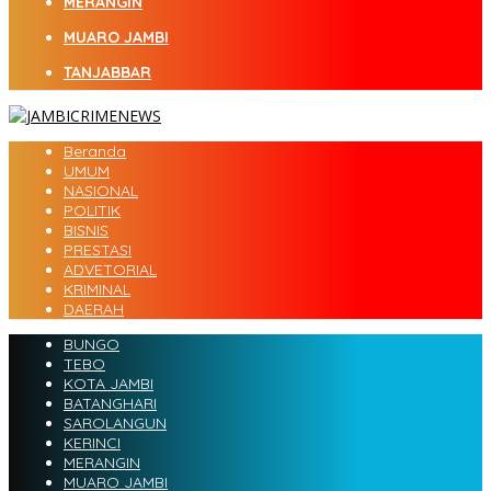
MERANGIN
MUARO JAMBI
TANJABBAR
Beranda
UMUM
NASIONAL
POLITIK
BISNIS
PRESTASI
ADVETORIAL
KRIMINAL
DAERAH
BUNGO
TEBO
KOTA JAMBI
BATANGHARI
SAROLANGUN
KERINCI
MERANGIN
MUARO JAMBI