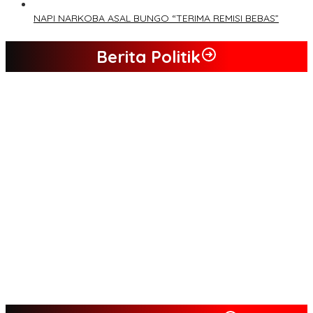
NAPI NARKOBA ASAL BUNGO “TERIMA REMISI BEBAS”
Berita Politik
Tim Sayap Pejuang Siliwangi Indonesia Siap Menangkan
Jumiwan Aguza – Maidani
Kader Partai Perindo Bungo Siap Berjuang Menangkan Jumiwan
– Maidani
Semua Pimpinan DPRD Bungo Ada di Koalisi, Akan Berjuang
Menangkan Pasangan ” JADI ” Jumiwan – Maidani.
Nilai Program Lebih Merakyat, Tomas Dusun Lubuk Beringin Ajak
Dukung JADI
Kompak, Ratusan Tokoh Sari Mulya Solid Menangkan Pasangan
Jumiwan – Maidani