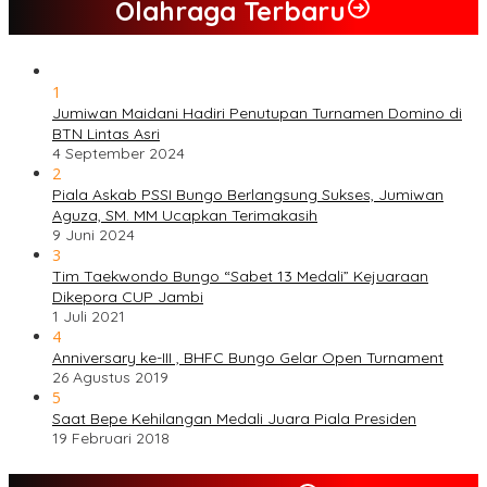
Olahraga Terbaru
1
Jumiwan Maidani Hadiri Penutupan Turnamen Domino di
BTN Lintas Asri
4 September 2024
2
Piala Askab PSSI Bungo Berlangsung Sukses, Jumiwan
Aguza, SM. MM Ucapkan Terimakasih
9 Juni 2024
3
Tim Taekwondo Bungo “Sabet 13 Medali” Kejuaraan
Dikepora CUP Jambi
1 Juli 2021
4
Anniversary ke-III , BHFC Bungo Gelar Open Turnament
26 Agustus 2019
5
Saat Bepe Kehilangan Medali Juara Piala Presiden
19 Februari 2018