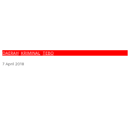
DAERAH
,
KRIMINAL
,
TEBO
GADIS BISU & TULI “DIGARAP” AYAH TIRI
7 April 2018
Melalui BNIdirect Bisnis, BNI Dukung Efisiensi Pengelolaan
Keuangan UMKM
Menjamurnya Pabrik Pengolahan Brondolan Kelapa Sawit
Diduga Pemicu Maraknya Pencurian di Perkebunan Perusahaan
Maupun Perorangan
Ada Apa Dengan PT. Hatrik Muara Bungo Sampai di Somasi LSM
Lingkungan Hidup