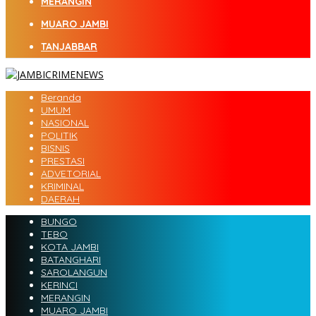
MERANGIN
MUARO JAMBI
TANJABBAR
Beranda
UMUM
NASIONAL
POLITIK
BISNIS
PRESTASI
ADVETORIAL
KRIMINAL
DAERAH
BUNGO
TEBO
KOTA JAMBI
BATANGHARI
SAROLANGUN
KERINCI
MERANGIN
MUARO JAMBI