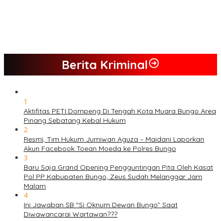
PETI Kian Marak di Kabupaten Bungo, Warga Serukan Penolakan
dan Desak Penindakan Tegas Sebelum Bencana Menelan
Korban Tak berdosa.
SMK N 6 Jadi Yang Terbaik Menjelang Ramadhan 1447 H
Berita Kriminal
1
Aktifitas PETI Dompeng Di Tengah Kota Muara Bungo Area
Pinang Sebatang Kebal Hukum
2
Resmi, Tim Hukum Jumiwan Aguza – Maidani Laporkan
Akun Facebook Toean Moeda ke Polres Bungo
3
Baru Saja Grand Opening Pengguntingan Pita Oleh Kasat
Pol PP Kabupaten Bungo, Zeus Sudah Melanggar Jam
Malam
4
Ini Jawaban SB “Si Oknum Dewan Bungo” Saat
Diwawancarai Wartawan???