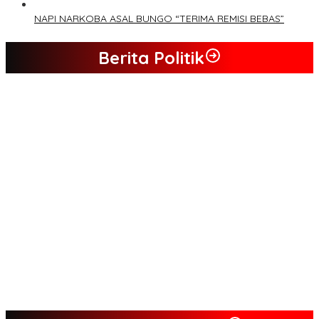
NAPI NARKOBA ASAL BUNGO “TERIMA REMISI BEBAS”
Berita Politik
Tim Sayap Pejuang Siliwangi Indonesia Siap Menangkan
Jumiwan Aguza – Maidani
Kader Partai Perindo Bungo Siap Berjuang Menangkan Jumiwan
– Maidani
Semua Pimpinan DPRD Bungo Ada di Koalisi, Akan Berjuang
Menangkan Pasangan ” JADI ” Jumiwan – Maidani.
Nilai Program Lebih Merakyat, Tomas Dusun Lubuk Beringin Ajak
Dukung JADI
Kompak, Ratusan Tokoh Sari Mulya Solid Menangkan Pasangan
Jumiwan – Maidani