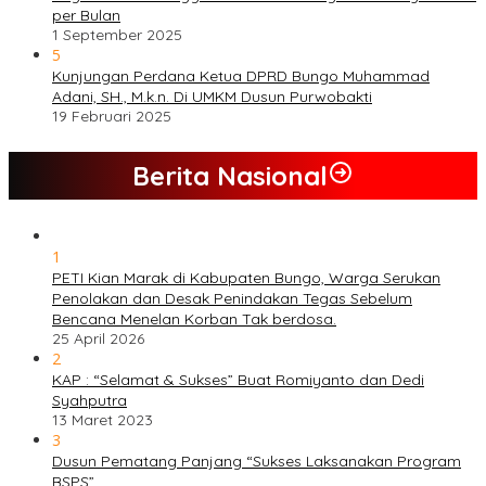
per Bulan
1 September 2025
5
Kunjungan Perdana Ketua DPRD Bungo Muhammad
Adani, SH., M.k.n. Di UMKM Dusun Purwobakti
19 Februari 2025
Berita Nasional
1
PETI Kian Marak di Kabupaten Bungo, Warga Serukan
Penolakan dan Desak Penindakan Tegas Sebelum
Bencana Menelan Korban Tak berdosa.
25 April 2026
2
KAP : “Selamat & Sukses” Buat Romiyanto dan Dedi
Syahputra
13 Maret 2023
3
Dusun Pematang Panjang “Sukses Laksanakan Program
BSPS”